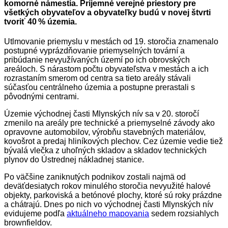
komorné námestia. Príjemné verejné priestory pre
všetkých obyvateľov a obyvateľky budú v novej štvrti
tvoriť 40 % územia.
Utlmovanie priemyslu v mestách od 19. storočia znamenalo
postupné vyprázdňovanie priemyselných tovární a
pribúdanie nevyužívaných území po ich obrovských
areáloch. S nárastom počtu obyvateľstva v mestách a ich
rozrastaním smerom od centra sa tieto areály stávali
súčasťou centrálneho územia a postupne prerastali s
pôvodnými centrami.
Územie východnej časti Mlynských nív sa v 20. storočí
zmenilo na areály pre technické a priemyselné závody ako
opravovne automobilov, výrobňu stavebných materiálov,
kovošrot a predaj hliníkových plechov. Cez územie vedie tiež
bývalá vlečka z uhoľných skladov a skladov technických
plynov do Ústrednej nákladnej stanice.
Po väčšine zaniknutých podnikov zostali najmä od
deväťdesiatych rokov minulého storočia nevyužité halové
objekty, parkoviská a betónové plochy, ktoré sú roky prázdne
a chátrajú. Dnes po nich vo východnej časti Mlynských nív
evidujeme podľa
aktuálneho mapovania
sedem rozsiahlych
brownfieldov.