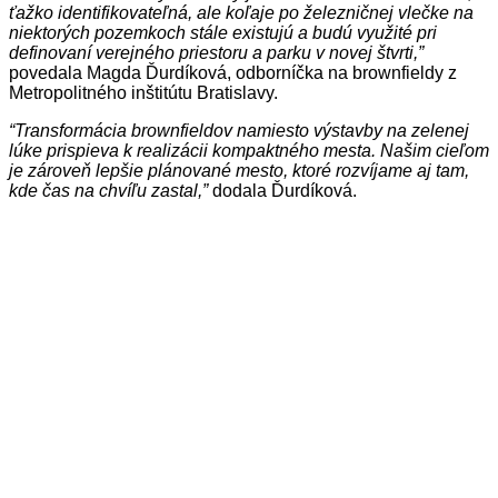
ťažko identifikovateľná, ale koľaje po železničnej vlečke na
niektorých pozemkoch stále existujú a budú využité pri
definovaní verejného priestoru a parku v novej štvrti,”
povedala Magda Ďurdíková, odborníčka na brownfieldy z
Metropolitného inštitútu Bratislavy.
“Transformácia brownfieldov namiesto výstavby na zelenej
lúke prispieva k realizácii kompaktného mesta. Našim cieľom
je zároveň lepšie plánované mesto, ktoré rozvíjame aj tam,
kde čas na chvíľu zastal,”
dodala Ďurdíková.