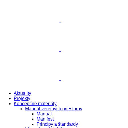
Aktuality
Projekty
Koncepčné materiály
Manuál verejných priestorov
Manuál
Manifest
Princípy a štandardy