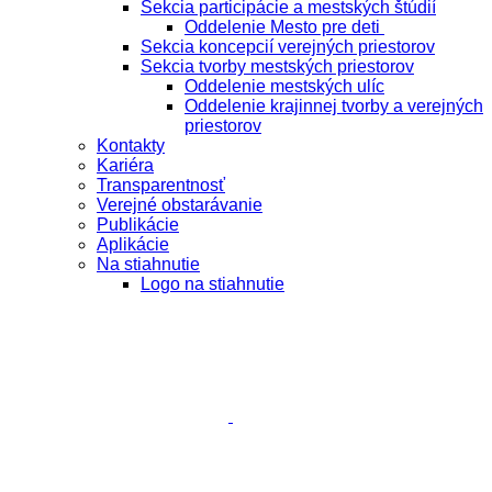
Sekcia participácie a mestských štúdií
Oddelenie Mesto pre deti
Sekcia koncepcií verejných priestorov
Sekcia tvorby mestských priestorov
Oddelenie mestských ulíc
Oddelenie krajinnej tvorby a verejných
priestorov
Kontakty
Kariéra
Transparentnosť
Verejné obstarávanie
Publikácie
Aplikácie
Na stiahnutie
Logo na stiahnutie