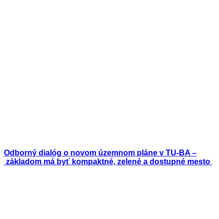
Odborný dialóg o novom územnom pláne v TU-BA –
základom má byť kompaktné, zelené a dostupné mesto