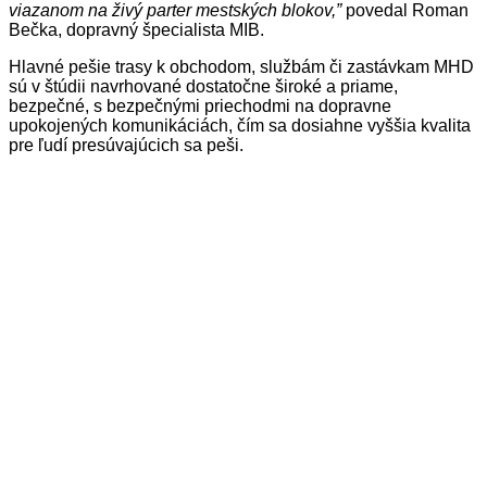
viazanom na živý parter mestských blokov,”
povedal Roman
Bečka, dopravný špecialista MIB.
Hlavné pešie trasy k obchodom, službám či zastávkam MHD
sú v štúdii navrhované dostatočne široké a priame,
bezpečné, s bezpečnými priechodmi na dopravne
upokojených komunikáciách, čím sa dosiahne vyššia kvalita
pre ľudí presúvajúcich sa peši.