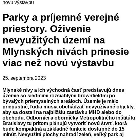
novú výstavbu
Parky a príjemné verejné
priestory. Oživenie
nevyužitých území na
Mlynských nivách prinesie
viac než novú výstavbu
25. septembra 2023
Mlynské nivy a ich východná časť predstavujú dnes
územie so siedmimi rozsiahlymi brownfieldmi po
bývalých priemyselných areáloch. Územie je málo
priepustné, ľudia musia obchádzať nevyužívané objekty,
aby sa dostali na najbližšiu zastávku MHD alebo do
obchodu. Odborníci a oborníčky Metropolitného inštitútu
Bratislavy tu pritom plánujú vytvoriť novú štvrť, ktorá
bude kompaktná a základné funkcie dostupné do 15
minút. Nevyužité plochy nahradí zeleň, veľký park aj