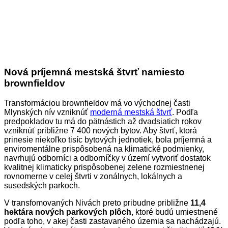
Nová príjemná mestská štvrť namiesto
brownfieldov
Transformáciou brownfieldov má vo východnej časti
Mlynských nív vzniknúť
moderná mestská štvrť
. Podľa
predpokladov tu má do
pätnástich až dvadsiatich rokov
vzniknúť približne 7 400 nových bytov. Aby štvrť, ktorá
prinesie niekoľko tisíc bytových jednotiek, bola príjemná a
enviromentálne prispôsobená na klimatické podmienky,
navrhujú odborníci a odborníčky v území vytvoriť dostatok
kvalitnej klimaticky prispôsobenej zelene rozmiestnenej
rovnomerne v celej štvrti v zonálnych, lokálnych a
susedských parkoch.
V transfomovaných Nivách preto pribudne približne
11,4
hektára nových parkových plôch
, ktoré budú umiestnené
podľa toho, v akej časti zastavaného územia sa nachádzajú.