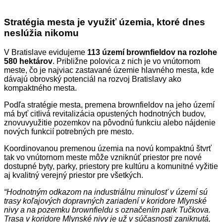
Stratégia mesta je využiť územia, ktoré dnes
neslúžia
nikomu
V Bratislave evidujeme
113 území brownfieldov na rozlohe
580 hektárov
. Približne polovica z nich je vo vnútornom
meste, čo je najviac zastavané územie hlavného mesta, kde
dávajú obrovský potenciál na rozvoj Bratislavy ako
kompaktného mesta.
Podľa stratégie mesta, premena brownfieldov na jeho území
má byť citlivá revitalizácia opustených hodnotných budov,
znovuvyužitie pozemkov na pôvodnú funkciu alebo nájdenie
nových funkcií potrebných pre mesto.
Koordinovanou premenou územia na novú kompaktnú štvrť
tak vo vnútornom meste môže vzniknúť priestor pre nové
dostupné byty, parky, priestory pre kultúru a komunitné vyžitie
aj kvalitný verejný priestor pre všetkých.
“
Hodnotným odkazom na industriálnu minulosť v území sú
trasy koľajových dopravných zariadení v koridore Mlynské
nivy a na pozemku brownfieldu s označením park Tučkova.
Trasa v koridore Mlynské nivy je už v súčasnosti zaniknutá,