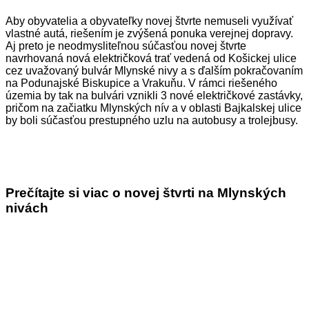
Aby obyvatelia a obyvateľky novej štvrte nemuseli využívať
vlastné autá, riešením je zvýšená ponuka verejnej dopravy.
Aj preto je neodmysliteľnou súčasťou novej štvrte
navrhovaná nová električková trať vedená od Košickej ulice
cez uvažovaný bulvár Mlynské nivy a s ďalším pokračovaním
na Podunajské Biskupice a Vrakuňu. V rámci riešeného
územia by tak na bulvári vznikli 3 nové električkové zastávky,
pričom na začiatku Mlynských nív a v oblasti Bajkalskej ulice
by boli súčasťou prestupného uzlu na autobusy a trolejbusy.
Prečítajte si viac o novej štvrti na Mlynských
nivách