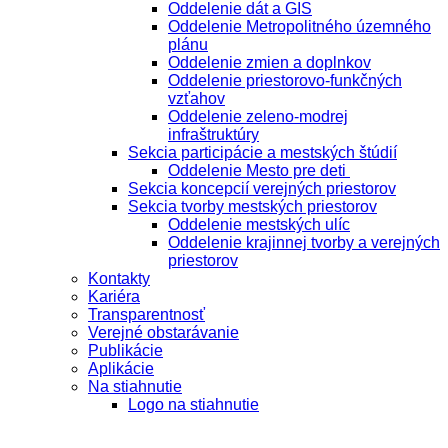
Oddelenie dát a GIS
Oddelenie Metropolitného územného
plánu
Oddelenie zmien a doplnkov
Oddelenie priestorovo-funkčných
vzťahov
Oddelenie zeleno-modrej
infraštruktúry
Sekcia participácie a mestských štúdií
Oddelenie Mesto pre deti
Sekcia koncepcií verejných priestorov
Sekcia tvorby mestských priestorov
Oddelenie mestských ulíc
Oddelenie krajinnej tvorby a verejných
priestorov
Kontakty
Kariéra
Transparentnosť
Verejné obstarávanie
Publikácie
Aplikácie
Na stiahnutie
Logo na stiahnutie