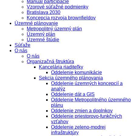
Manuál participácie
Vzorové súťažné podmienky
Bratislava 2030
Koncepcia rozvoja brownfieldov
Územné plánovanie
Metropolitný územný plán
Územný plán
Územné štúdie
Súťaže
O nás
O nás
Organizačná štruktúra
Kancelária riaditeľky
Oddelenie komunikácie
Sekcia územného plánovania
Oddelenie územných koncepcií a
analýz
Oddelenie dát a GIS
Oddelenie Metropolitného územného
plánu
Oddelenie zmien a doplnkov
Oddelenie priestorovo-funkčných
vzťahov
Oddelenie zeleno-modrej
infraštruktúry