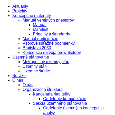
Aktuality
Projekty
Koncepčné materiály
Manuál verejných priestorov
Manuál
Manifest
Princípy a štandardy
Manuál participácie
Vzorové súťažné podmienky
Bratislava 2030
Koncepcia rozvoja brownfieldov
Územné plánovanie
Metropolitný územný plán
Územný plán
Územné štúdie
Súťaže
O nás
O nás
Organizačná štruktúra
Kancelária riaditeľky
Oddelenie komunikácie
Sekcia územného plánovania
Oddelenie územných koncepcií a
analýz