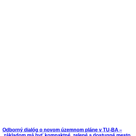
Odborný dialóg o novom územnom pláne v TU-BA –
základom má byť kompaktné, zelené a dostupné mesto