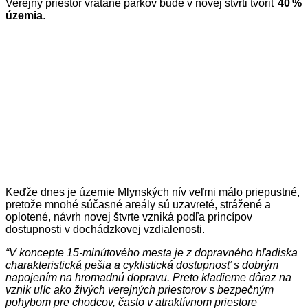
Verejný priestor vrátane parkov bude v novej štvrti tvoriť
40 %
územia
.
Keďže dnes je územie Mlynských nív veľmi málo priepustné,
pretože mnohé súčasné areály sú uzavreté, strážené a
oplotené, návrh novej štvrte vzniká podľa princípov
dostupnosti v dochádzkovej vzdialenosti.
“V koncepte 15-minútového mesta je z dopravného hľadiska
charakteristická pešia a cyklistická dostupnosť s dobrým
napojením na hromadnú dopravu. Preto kladieme dôraz na
vznik ulíc ako živých verejných priestorov s bezpečným
pohybom pre chodcov, často v atraktívnom priestore