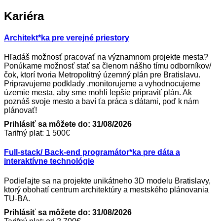
Kariéra
Architekt*ka pre verejné priestory
Hľadáš možnosť pracovať na významnom projekte mesta?
Ponúkame možnosť stať sa členom nášho tímu odborníkov/
čok, ktorí tvoria Metropolitný územný plán pre Bratislavu.
Pripravujeme podklady ,monitorujeme a vyhodnocujeme
územie mesta, aby sme mohli lepšie pripraviť plán. Ak
poznáš svoje mesto a baví ťa práca s dátami, poď k nám
plánovať!
Prihlásiť sa môžete do: 31/08/2026
Tarifný plat: 1 500€
Full-stack/ Back-end programátor*ka pre dáta a
interaktívne technológie
Podieľajte sa na projekte unikátneho 3D modelu Bratislavy,
ktorý obohatí centrum architektúry a mestského plánovania
TU-BA.
Prihlásiť sa môžete do: 31/08/2026