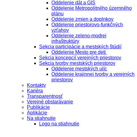
Oddelenie dát a GIS
Oddelenie Metropolitného územného
plánu
Oddelenie zmien a doplnkov
Oddelenie priestorovo-funkčných
vzťahov
Oddelenie zeleno-modrej
infraštruktúry
Sekcia participácie a mestských štúdií
Oddelenie Mesto pre deti
Sekcia koncepcií verejných priestorov
Sekcia tvorby mestských priestorov
Oddelenie mestských ulíc
Oddelenie krajinnej tvorby a verejných
priestorov
Kontakty
Kariéra
Transparentnosť
Verejné obstarávanie
Publikácie
Aplikácie
Na stiahnutie
Logo na stiahnutie