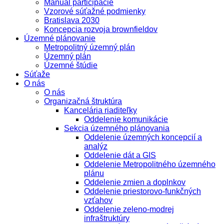
Manuál participácie
Vzorové súťažné podmienky
Bratislava 2030
Koncepcia rozvoja brownfieldov
Územné plánovanie
Metropolitný územný plán
Územný plán
Územné štúdie
Súťaže
O nás
O nás
Organizačná štruktúra
Kancelária riaditeľky
Oddelenie komunikácie
Sekcia územného plánovania
Oddelenie územných koncepcií a
analýz
Oddelenie dát a GIS
Oddelenie Metropolitného územného
plánu
Oddelenie zmien a doplnkov
Oddelenie priestorovo-funkčných
vzťahov
Oddelenie zeleno-modrej
infraštruktúry