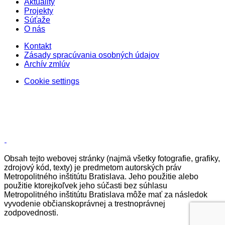
Aktuality
Projekty
Súťaže
O nás
Kontakt
Zásady spracúvania osobných údajov
Archív zmlúv
Cookie settings
Obsah tejto webovej stránky (najmä všetky fotografie, grafiky,
zdrojový kód, texty) je predmetom autorských práv
Metropolitného inštitútu Bratislava. Jeho použitie alebo
použitie ktorejkoľvek jeho súčasti bez súhlasu
Metropolitného inštitútu Bratislava môže mať za následok
vyvodenie občianskoprávnej a trestnoprávnej
zodpovednosti.