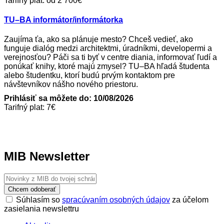
Tarifný plat: od 2 700€
TU–BA informátor/informátorka
Zaujíma ťa, ako sa plánuje mesto? Chceš vedieť, ako
funguje dialóg medzi architektmi, úradníkmi, developermi a
verejnosťou? Páči sa ti byť v centre diania, informovať ľudí a
ponúkať knihy, ktoré majú zmysel? TU–BA hľadá študenta
alebo študentku, ktorí budú prvým kontaktom pre
návštevníkov nášho nového priestoru.
Prihlásiť sa môžete do: 10/08/2026
Tarifný plat: 7€
MIB Newsletter
Chcem odoberať
Súhlasím so
spracúvaním osobných údajov
za účelom
zasielania newslettru