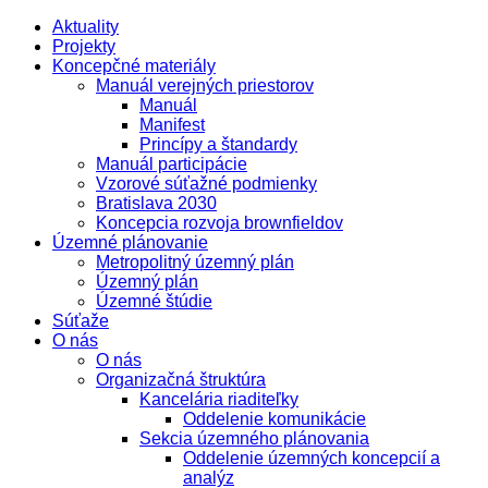
Aktuality
Projekty
Koncepčné materiály
Manuál verejných priestorov
Manuál
Manifest
Princípy a štandardy
Manuál participácie
Vzorové súťažné podmienky
Bratislava 2030
Koncepcia rozvoja brownfieldov
Územné plánovanie
Metropolitný územný plán
Územný plán
Územné štúdie
Súťaže
O nás
O nás
Organizačná štruktúra
Kancelária riaditeľky
Oddelenie komunikácie
Sekcia územného plánovania
Oddelenie územných koncepcií a
analýz