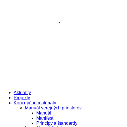
Aktuality
Projekty
Koncepčné materiály
Manuál verejných priestorov
Manuál
Manifest
Princípy a štandardy