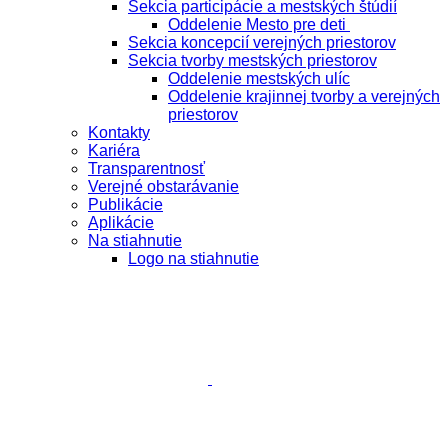
Sekcia participácie a mestských štúdií
Oddelenie Mesto pre deti
Sekcia koncepcií verejných priestorov
Sekcia tvorby mestských priestorov
Oddelenie mestských ulíc
Oddelenie krajinnej tvorby a verejných
priestorov
Kontakty
Kariéra
Transparentnosť
Verejné obstarávanie
Publikácie
Aplikácie
Na stiahnutie
Logo na stiahnutie