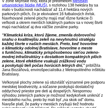
V zóne Mlynské nivy, ktorá je predmetom
Mestskej
urbanistickej štúdie (MUŠ)
, s rozlohou 138 hektára by sa
malo v budúcnosti nachádzať až 11,4 hektára nových
parkových plôch, čo je ekvivalent 16 futbalových ihrísk.
Navrhované zelené plochy majú mať rôzne funkcie či
veľkosti a okrem menších lokálnych parkov sa v novej štvrti
majú nachádzať aj dva väčšie zonálne parky.
“Klimatická kríza, ktorú žijeme, zmenila dobrovoľnú
snahu o kvalitnejšiu zeleň na nevyhnutnú stratégiu
každej štvrte v našich mestách. Preto, keď hovoríme
o klimaticky odolnej Bratislave, hovoríme o meste
s funkčnou, klimaticky prispôsobenou sieťou zeleno-
modrej infraštruktúry s dostatkom kompaktných plôch
zelene, ktoré efektívne vsakujú zrážkovú vodu
a poskytujú tieň počas horúcich letných dní,”
priblížila
Jana Bozáňová, envirošpecialistka z Metropolitného inštitútu
Bratislavy.
Veľkorysé plochy zelene sú obzvlášť významné pre podporu
mestskej biodiverzity, a súčasne poskytujú dostatočný
oddychový priestor pre deti aj dospelých. Nespornou
výhodou zelených parkov je možnosť kedykoľvek uniknúť z
mestského ruchu, preto by mali byť „na skok od” domu.
Navyše platí, že parky v mestách zvyšujú tiež hodnotu