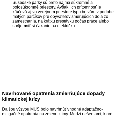
Susedské parky sú preto najmä súkromné a
polosúkromné priestory. Avšak, ich prítomnosť je
kľúčová aj vo verejnom priestore typu bulváru v podobe
malých parčíkov pre obyvateľov smerujúcich do a zo
zamestnania, na krátku prestávku počas práce alebo
spríjemniť si čakanie na električku.
Navrhované opatrenia zmierňujúce dopady
klimatickej krízy
Ďalšou výzvou MUŠ bolo navrhnúť vhodné adaptačno-
mitigačné opatrenia na zmenu klímy. Medzi riešeniami, ktoré