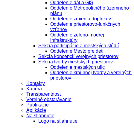
Oddelenie dát a GIS
Oddelenie Metropolitného územného
plánu
Oddelenie zmien a doplnkov
Oddelenie priestorovo-funkčných
vzťahov
Oddelenie zeleno-modrej
infraštruktúry
Sekcia participácie a mestských štúdií
Oddelenie Mesto pre deti
Sekcia koncepcií verejných priestorov
Sekcia tvorby mestských priestorov
Oddelenie mestských ulíc
Oddelenie krajinnej tvorby a verejných
priestorov
Kontakty
Kariéra
Transparentnosť
Verejné obstarávanie
Publikácie
Aplikácie
Na stiahnutie
Logo na stiahnutie