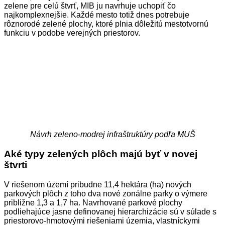
zelene pre celú štvrť, MIB ju navrhuje uchopiť čo
najkomplexnejšie. Každé mesto totiž dnes potrebuje
rôznorodé zelené plochy, ktoré plnia dôležitú mestotvornú
funkciu v podobe verejných priestorov.
Návrh zeleno-modrej infraštruktúry podľa MUŠ
Aké typy zelených plôch majú byť v novej
štvrti
V riešenom území pribudne 11,4 hektára (ha) nových
parkových plôch z toho dva nové zonálne parky o výmere
približne 1,3 a 1,7 ha. Navrhované parkové plochy
podliehajúce jasne definovanej hierarchizácie sú v súlade s
priestorovo-hmotovými riešeniami územia, vlastníckymi