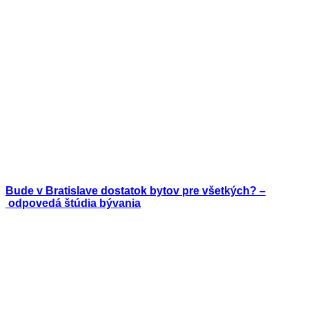
Bude v Bratislave dostatok bytov pre všetkých? –
odpovedá štúdia bývania