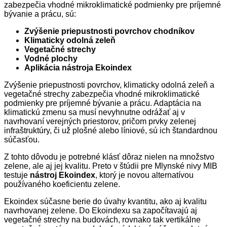
zabezpečia vhodné mikroklimatické podmienky pre príjemné
bývanie a prácu, sú:
Zvýšenie priepustnosti povrchov chodníkov
Klimaticky odolná zeleň
Vegetačné strechy
Vodné plochy
Aplikácia nástroja Ekoindex
Zvýšenie priepustnosti povrchov, klimaticky odolná zeleň a
vegetačné strechy zabezpečia vhodné mikroklimatické
podmienky pre príjemné bývanie a prácu. Adaptácia na
klimatickú zmenu sa musí nevyhnutne odrážať aj v
navrhovaní verejných priestorov, pričom prvky zelenej
infraštruktúry, či už plošné alebo líniové, sú ich štandardnou
súčasťou.
Z tohto dôvodu je potrebné klásť dôraz nielen na množstvo
zelene, ale aj jej kvalitu. Preto v štúdii pre Mlynské nivy MIB
testuje
nástroj Ekoindex
, ktorý je novou alternatívou
používaného koeficientu zelene.
Ekoindex súčasne berie do úvahy kvantitu, ako aj kvalitu
navrhovanej zelene. Do Ekoindexu sa započítavajú aj
vegetačné strechy na budovách, rovnako tak vertikálne