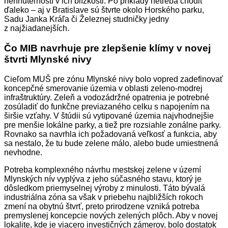
nehnuteľností v ich blízkosti. Po príklady netreba chodiť
ďaleko – aj v Bratislave sú štvrte okolo Horského parku,
Sadu Janka Kráľa či Železnej studničky jedny
z najžiadanejších.
Čo MIB navrhuje pre zlepšenie klímy v novej
štvrti Mlynské nivy
Cieľom MUŠ pre zónu Mlynské nivy bolo vopred zadefinovať
koncepčné smerovanie územia v oblasti zeleno-modrej
infraštruktúry. Zeleň a vodozádržné opatrenia je potrebné
zosúladiť do funkčne previazaného celku s napojením na
širšie vzťahy. V štúdii sú vytipované územia najvhodnejšie
pre menšie lokálne parky, a tiež pre rozsiahle zonálne parky.
Rovnako sa navrhla ich požadovaná veľkosť a funkcia, aby
sa nestalo, že tu bude zelene málo, alebo bude umiestnená
nevhodne.
Potreba komplexného návrhu mestskej zelene v území
Mlynských nív vyplýva z jeho súčasného stavu, ktorý je
dôsledkom priemyselnej výroby z minulosti. Táto bývalá
industriálna zóna sa však v priebehu najbližších rokoch
zmení na obytnú štvrť, preto prirodzene vzniká potreba
premyslenej koncepcie nových zelených plôch. Aby v novej
lokalite, kde je viacero investičných zámerov, bolo dostatok