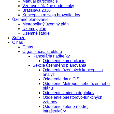
Manuál participácie
Vzorové súťažné podmienky
Bratislava 2030
Koncepcia rozvoja brownfieldov
Územné plánovanie
Metropolitný územný plán
Územný plán
Územné štúdie
Súťaže
O nás
O nás
Organizačná štruktúra
Kancelária riaditeľky
Oddelenie komunikácie
Sekcia územného plánovania
Oddelenie územných koncepcií a
analýz
Oddelenie dát a GIS
Oddelenie Metropolitného územného
plánu
Oddelenie zmien a doplnkov
Oddelenie priestorovo-funkčných
vzťahov
Oddelenie zeleno-modrej
infraštruktúry