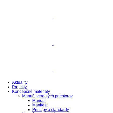
Aktuality
Projekty
Koncepčné materiály
Manuál verejných priestorov
Manuál
Manifest
Princípy a štandardy