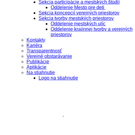
Sekcia participácie a mestských štúdií
Oddelenie Mesto pre deti
Sekcia koncepcií verejných priestorov
Sekcia tvorby mestských priestorov
Oddelenie mestských ulíc
Oddelenie krajinnej tvorby a verejných
priestorov
Kontakty
Kariéra
Transparentnosť
Verejné obstarávanie
Publikácie
Aplikácie
Na stiahnutie
Logo na stiahnutie