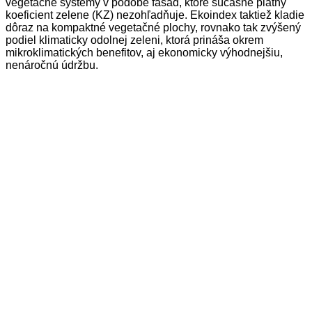
vegetačné systémy v podobe fasád, ktoré súčasne platný
koeficient zelene (KZ) nezohľadňuje. Ekoindex taktiež kladie
dôraz na kompaktné vegetačné plochy, rovnako tak zvýšený
podiel klimaticky odolnej zeleni, ktorá prináša okrem
mikroklimatických benefitov, aj ekonomicky výhodnejšiu,
nenáročnú údržbu.