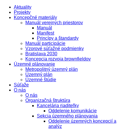
Aktuality
Projekty
Koncepčné materiály
Manuál verejných priestorov
Manuál
Manifest
Princípy a štandardy
Manuál participácie
Vzorové súťažné podmienky
Bratislava 2030
Koncepcia rozvoja brownfieldov
Územné plánovanie
Metropolitný územný plán
Územný plán
Územné štúdie
Súťaže
O nás
O nás
Organizačná štruktúra
Kancelária riaditeľky
Oddelenie komunikácie
Sekcia územného plánovania
Oddelenie územných koncepcií a
analýz