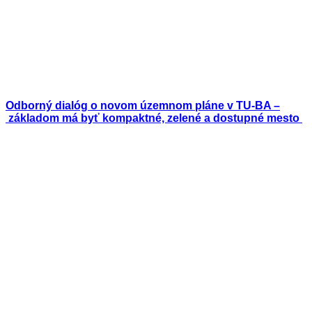
Odborný dialóg o novom územnom pláne v TU-BA –
základom má byť kompaktné, zelené a dostupné mesto