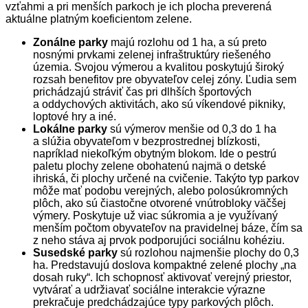
vzťahmi a pri menších parkoch je ich plocha preverená
aktuálne platným koeficientom zelene.
Zonálne parky
majú rozlohu od 1 ha, a sú preto
nosnými prvkami zelenej infraštruktúry riešeného
územia. Svojou výmerou a kvalitou poskytujú široký
rozsah benefitov pre obyvateľov celej zóny. Ľudia sem
prichádzajú stráviť čas pri dlhších športových
a oddychových aktivitách, ako sú víkendové pikniky,
loptové hry a iné.
Lokálne parky
sú výmerov menšie od 0,3 do 1 ha
a slúžia obyvateľom v bezprostrednej blízkosti,
napríklad niekoľkým obytným blokom. Ide o pestrú
paletu plochy zelene obohatenú najmä o detské
ihriská, či plochy určené na cvičenie. Takýto typ parkov
môže mať podobu verejných, alebo polosúkromných
plôch, ako sú čiastočne otvorené vnútrobloky väčšej
výmery. Poskytuje už viac súkromia a je využívaný
menším počtom obyvateľov na pravidelnej báze, čím sa
z neho stáva aj prvok podporujúci sociálnu kohéziu.
Susedské parky
sú rozlohou najmenšie plochy do 0,3
ha. Predstavujú doslova kompaktné zelené plochy „na
dosah ruky“. Ich schopnosť aktivovať verejný priestor,
vytvárať a udržiavať sociálne interakcie výrazne
prekračuje predchádzajúce typy parkových plôch.