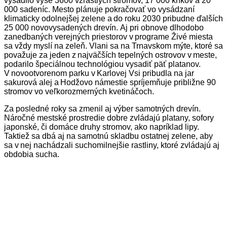
vysadilo vyše 3600 vzrastlých stromov, 17 000 kríkov a 20
000 sadeníc. Mesto plánuje pokračovať vo vysádzaní
klimaticky odolnejšej zelene a do roku 2030 pribudne ďalších
25 000 novovysadených drevín.
Aj pri obnove dlhodobo
zanedbaných verejných priestorov v programe Živé miesta
sa vždy myslí na zeleň. Vlani sa na Trnavskom mýte, ktoré sa
považuje za jeden z najväčších tepelných ostrovov v meste,
podarilo špeciálnou technológiou vysadiť päť platanov.
V novootvorenom parku v Karlovej Vsi pribudla na jar
sakurová alej a Hodžovo námestie spríjemňuje približne 90
stromov vo veľkorozmerných kvetináčoch.
Za posledné roky sa zmenil aj výber samotných drevín.
Náročné mestské prostredie dobre zvládajú platany, sofory
japonské, či domáce druhy stromov, ako napríklad lipy.
Taktiež sa dbá aj na samotnú skladbu ostatnej zelene, aby
sa v nej nachádzali suchomilnejšie rastliny, ktoré zvládajú aj
obdobia sucha.