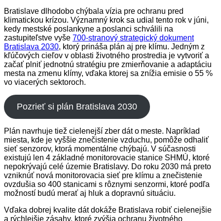
Bratislave dlhodobo chýbala vízia pre ochranu pred
klimatickou krízou. Významný krok sa udial tento rok v júni,
kedy mestské poslankyne a poslanci schválili na
zastupiteľstve vyše
700-stranový strategický dokument
Bratislava 2030
, ktorý prináša plán aj pre klímu. Jedným z
kľúčových cieľov v oblasti životného prostredia je vytvoriť a
začať plniť jednotnú stratégiu pre zmierňovanie a adaptáciu
mesta na zmenu klímy, vďaka ktorej sa znížia emisie o 55 %
vo viacerých sektoroch.
Pozrieť si plán Bratislava 2030
Plán navrhuje tiež cielenejší zber dát o meste. Napríklad
miesta, kde je vyššie znečistenie vzduchu, pomôže odhaliť
sieť senzorov, ktorá momentálne chýbajú. V súčasnosti
existujú len 4 základné monitorovacie stanice SHMÚ, ktoré
nepokrývajú celé územie Bratislavy. Do roku 2030 má preto
vzniknúť nová monitorovacia sieť pre klímu a znečistenie
ovzdušia so 400 stanicami s rôznymi senzormi, ktoré podľa
možností budú merať aj hluk a dopravnú situáciu.
Vďaka dobrej kvalite dát dokáže Bratislava robiť cielenejšie
a rýchlejšie zásahy, ktoré zvýšia ochranu životného