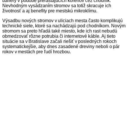
bariéry v podobe prerastajúcich koreňov cez chodník.
Nevhodným vysádzaním stromov sa totiž skracuje ich
životnosť a aj benefity pre mestskú mikroklímu.
Výsadbu nových stromov v uliciach mesta často komplikujú
technické siete, ktoré sa nachádzajú pod chodníkom. Novým
stromom sa preto hľadá také miesto, kde ich rast nebudú
obmedzovať rôzne potrubia či internetové káble. Aj tieto
situácie sa v Bratislave začali riešiť v posledných rokoch
systematickejšie, aby dnes zasadené dreviny neboli o pár
rokov v mestách pre ľudí hrozbou.