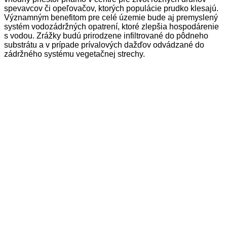
spevavcov či opeľovačov, ktorých populácie prudko klesajú.
Významným benefitom pre celé územie bude aj premyslený
systém vodozádržných opatrení, ktoré zlepšia hospodárenie
s vodou. Zrážky budú prirodzene infiltrované do pôdneho
substrátu a v prípade prívalových dažďov odvádzané do
zádržného systému vegetačnej strechy.