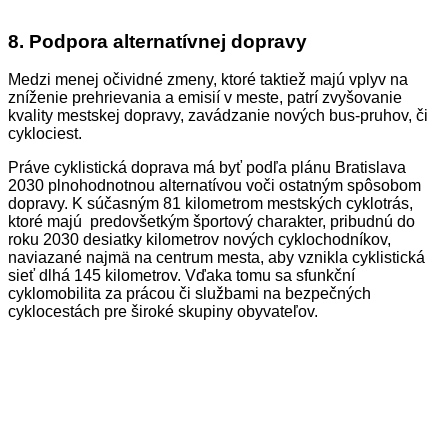
8.
Podpora alternatívnej dopravy
Medzi menej očividné zmeny, ktoré taktiež majú vplyv na
zníženie prehrievania a emisií v meste, patrí zvyšovanie
kvality mestskej dopravy, zavádzanie nových bus-pruhov, či
cyklociest.
Práve cyklistická doprava má byť podľa plánu Bratislava
2030 plnohodnotnou alternatívou voči ostatným spôsobom
dopravy. K súčasným 81 kilometrom mestských cyklotrás,
ktoré majú predovšetkým športový charakter, pribudnú do
roku 2030 desiatky kilometrov nových cyklochodníkov,
naviazané najmä na centrum mesta, aby vznikla cyklistická
sieť dlhá 145 kilometrov. Vďaka tomu sa sfunkční
cyklomobilita za prácou či službami na bezpečných
cyklocestách pre široké skupiny obyvateľov.