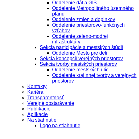
Oddelenie dát a GIS
Oddelenie Metropolitného územného
plánu
Oddelenie zmien a doplnkov
Oddelenie priestorovo-funkčných
vzťahov
Oddelenie zeleno-modrej
infraštruktúry
Sekcia participácie a mestských štúdií
Oddelenie Mesto pre deti
Sekcia koncepcií verejných priestorov
Sekcia tvorby mestských priestorov
Oddelenie mestských ulíc
Oddelenie krajinnej tvorby a verejných
priestorov
Kontakty
Kariéra
Transparentnosť
Verejné obstarávanie
Publikácie
Aplikácie
Na stiahnutie
Logo na stiahnutie