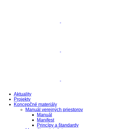
Aktuality
Projekty
Koncepčné materiály
Manuál verejných priestorov
Manuál
Manifest
Princípy a štandardy