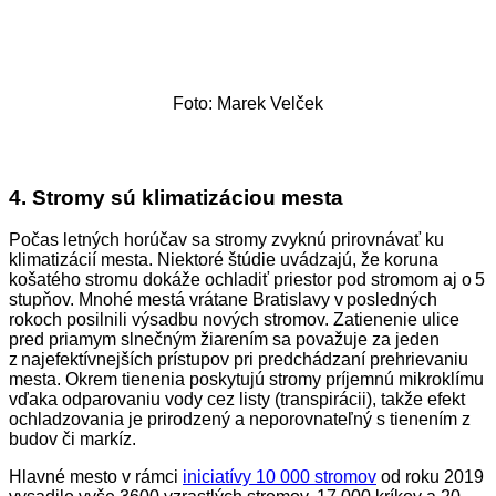
Foto: Marek Velček
4.
Stromy sú klimatizáciou mesta
Počas letných horúčav sa stromy zvyknú prirovnávať ku
klimatizácií mesta. Niektoré štúdie uvádzajú, že koruna
košatého stromu dokáže ochladiť priestor pod stromom aj o 5
stupňov. Mnohé mestá vrátane Bratislavy v posledných
rokoch posilnili výsadbu nových stromov. Zatienenie ulice
pred priamym slnečným žiarením sa považuje za jeden
z najefektívnejších prístupov pri predchádzaní prehrievaniu
mesta. Okrem tienenia poskytujú stromy príjemnú mikroklímu
vďaka odparovaniu vody cez listy (transpirácii), takže efekt
ochladzovania je prirodzený a neporovnateľný s tienením z
budov či markíz.
Hlavné mesto v rámci
iniciatívy 10 000 stromov
od roku 2019