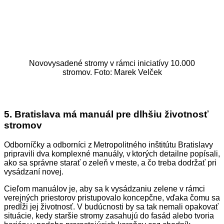
Novovysadené stromy v rámci iniciatívy 10.000
stromov. Foto: Marek Velček
5.
Bratislava má manuál pre dlhšiu životnosť
stromov
Odborníčky a odborníci z Metropolitného inštitútu Bratislavy
pripravili dva komplexné manuály, v ktorých detailne popísali,
ako sa správne starať o zeleň v meste, a čo treba dodržať pri
vysádzaní novej.
Cieľom manuálov je, aby sa k vysádzaniu zelene v rámci
verejných priestorov pristupovalo koncepčne, vďaka čomu sa
predĺži jej životnosť. V budúcnosti by sa tak nemali opakovať
situácie, kedy staršie stromy zasahujú do fasád alebo tvoria