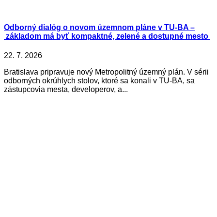
Odborný dialóg o novom územnom pláne v TU-BA –
základom má byť kompaktné, zelené a dostupné mesto
22. 7. 2026
Bratislava pripravuje nový Metropolitný územný plán. V sérii
odborných okrúhlych stolov, ktoré sa konali v TU-BA, sa
zástupcovia mesta, developerov, a...