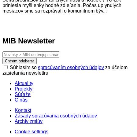
priniesla myšlienky hodné zdieľania. Počas uplynulých
mesiacov sme sa rozprávali o komunitnom býv...
MIB Newsletter
Chcem odoberať
Súhlasím so
spracúvaním osobných údajov
za účelom
zasielania newslettru
Aktuality
Projekty
Súťaže
O nás
Kontakt
Zásady spracúvania osobných údajov
Archív zmlúv
Cookie settings