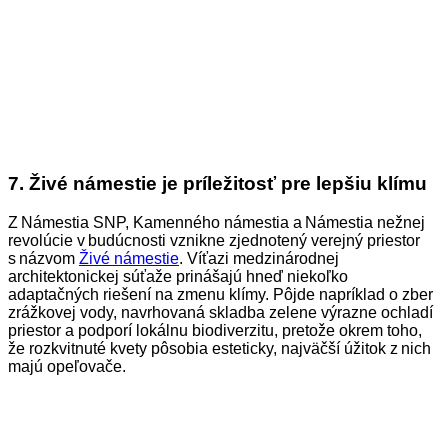
7.
Živé námestie je príležitosť pre lepšiu klímu
Z Námestia SNP, Kamenného námestia a Námestia nežnej
revolúcie v budúcnosti vznikne zjednotený verejný priestor
s názvom
Živé námestie
. Víťazi medzinárodnej
architektonickej súťaže prinášajú hneď niekoľko
adaptačných riešení na zmenu klímy. Pôjde napríklad o zber
zrážkovej vody, navrhovaná skladba zelene výrazne ochladí
priestor a podporí lokálnu biodiverzitu, pretože okrem toho,
že rozkvitnuté kvety pôsobia esteticky, najväčší úžitok z nich
majú opeľovače.