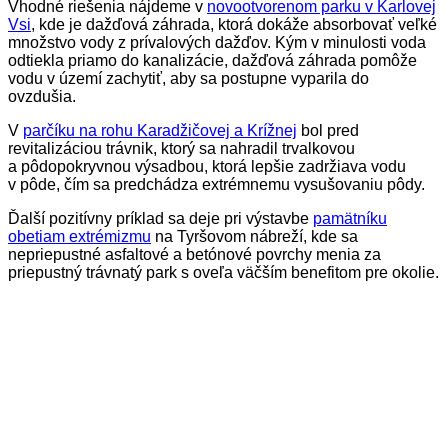
Vhodné riešenia nájdeme v
novootvorenom parku v Karlovej
Vsi
, kde je dažďová záhrada, ktorá dokáže absorbovať veľké
množstvo vody z prívalových dažďov. Kým v minulosti voda
odtiekla priamo do kanalizácie, dažďová záhrada pomôže
vodu v území zachytiť, aby sa postupne vyparila do
ovzdušia.
V
parčíku na rohu Karadžičovej a Krížnej
bol pred
revitalizáciou trávnik, ktorý sa nahradil trvalkovou
a pôdopokryvnou výsadbou, ktorá lepšie zadržiava vodu
v pôde, čím sa predchádza extrémnemu vysušovaniu pôdy.
Ďalší pozitívny príklad sa deje pri výstavbe
pamätníku
obetiam extrémizmu
na Tyršovom nábreží, kde sa
nepriepustné asfaltové a betónové povrchy menia za
priepustný trávnatý park s oveľa väčším benefitom pre okolie.