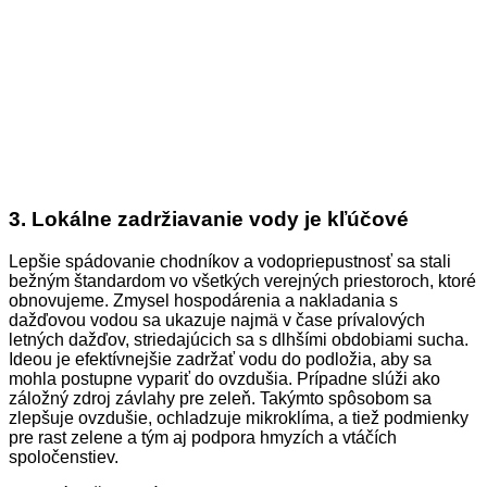
3. Lokálne zadržiavanie vody je kľúčové
Lepšie spádovanie chodníkov a vodopriepustnosť sa stali
bežným štandardom vo všetkých verejných priestoroch, ktoré
obnovujeme. Zmysel hospodárenia a nakladania s
dažďovou vodou sa ukazuje najmä v čase prívalových
letných dažďov, striedajúcich sa s dlhšími obdobiami sucha.
Ideou je efektívnejšie zadržať vodu do podložia, aby sa
mohla postupne vypariť do ovzdušia. Prípadne slúži ako
záložný zdroj závlahy pre zeleň. Takýmto spôsobom sa
zlepšuje ovzdušie, ochladzuje mikroklíma, a tiež podmienky
pre rast zelene a tým aj podpora hmyzích a vtáčích
spoločenstiev.