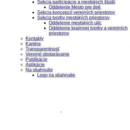
Sekcia participácie a mestských štúdií
Oddelenie Mesto pre deti
Sekcia koncepcií verejných priestorov
Sekcia tvorby mestských priestorov
Oddelenie mestských ulíc
Oddelenie krajinnej tvorby a verejných
priestorov
Kontakty
Kariéra
Transparentnosť
Verejné obstarávanie
Publikácie
Aplikácie
Na stiahnutie
Logo na stiahnutie