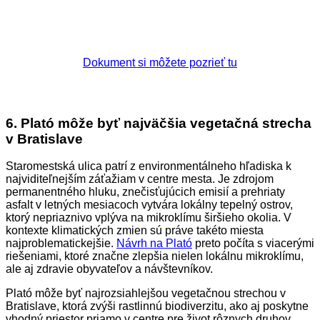
Dokument si môžete pozrieť tu
6.
Plató môže byť najväčšia vegetačná strecha
v Bratislave
Staromestská ulica patrí z environmentálneho hľadiska k
najviditeľnejším záťažiam v centre mesta. Je zdrojom
permanentného hluku, znečisťujúcich emisií a prehriaty
asfalt v letných mesiacoch vytvára lokálny tepelný ostrov,
ktorý nepriaznivo vplýva na mikroklímu širšieho okolia. V
kontexte klimatických zmien sú práve takéto miesta
najproblematickejšie.
Návrh na Plató
preto počíta s viacerými
riešeniami, ktoré značne zlepšia nielen lokálnu mikroklímu,
ale aj zdravie obyvateľov a návštevníkov.
Plató môže byť najrozsiahlejšou vegetačnou strechou v
Bratislave, ktorá zvýši rastlinnú biodiverzitu, ako aj poskytne
vhodný priestor priamo v centre pre život rôznych druhov