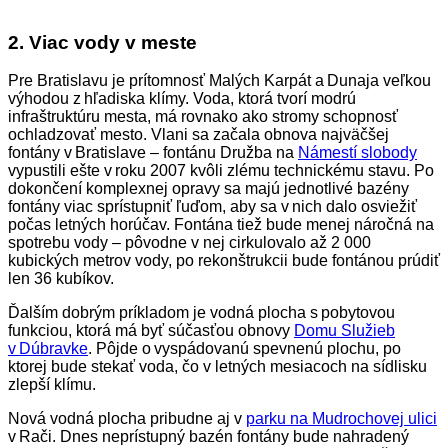
2. Viac vody v meste
Pre Bratislavu je prítomnosť Malých Karpát a Dunaja veľkou
výhodou z hľadiska klímy. Voda, ktorá tvorí modrú
infraštruktúru mesta, má rovnako ako stromy schopnosť
ochladzovať mesto. Vlani sa začala obnova najväčšej
fontány v Bratislave – fontánu Družba na
Námestí slobody
vypustili ešte v roku 2007 kvôli zlému technickému stavu. Po
dokončení komplexnej opravy sa majú jednotlivé bazény
fontány viac sprístupniť ľuďom, aby sa v nich dalo osviežiť
počas letných horúčav. Fontána tiež bude menej náročná na
spotrebu vody – pôvodne v nej cirkulovalo až 2 000
kubických metrov vody, po rekonštrukcii bude fontánou prúdiť
len 36 kubíkov.
Ďalším dobrým príkladom je vodná plocha s pobytovou
funkciou, ktorá má byť súčasťou obnovy
Domu Služieb
v Dúbravke
. Pôjde o vyspádovanú spevnenú plochu, po
ktorej bude stekať voda, čo v letných mesiacoch na sídlisku
zlepší klímu.
Nová vodná plocha pribudne aj v
parku na Mudrochovej ulici
v Rači. Dnes neprístupný bazén fontány bude nahradený