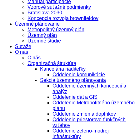
Manuál participácie
Vzorové súťažné podmienky
Bratislava 2030
Koncepcia rozvoja brownfieldov
Územné plánovanie
Metropolitný územný plán
Územný plán
Územné štúdie
Súťaže
O nás
O nás
Organizačná štruktúra
Kancelária riaditeľky
Oddelenie komunikácie
Sekcia územného plánovania
Oddelenie územných koncepcií a
analýz
Oddelenie dát a GIS
Oddelenie Metropolitného územného
plánu
Oddelenie zmien a doplnkov
Oddelenie priestorovo-funkčných
vzťahov
Oddelenie zeleno-modrej
infraštruktúry