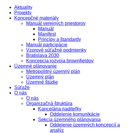
Aktuality
Projekty
Koncepčné materiály
Manuál verejných priestorov
Manuál
Manifest
Princípy a štandardy
Manuál participácie
Vzorové súťažné podmienky
Bratislava 2030
Koncepcia rozvoja brownfieldov
Územné plánovanie
Metropolitný územný plán
Územný plán
Územné štúdie
Súťaže
O nás
O nás
Organizačná štruktúra
Kancelária riaditeľky
Oddelenie komunikácie
Sekcia územného plánovania
Oddelenie územných koncepcií a
analýz