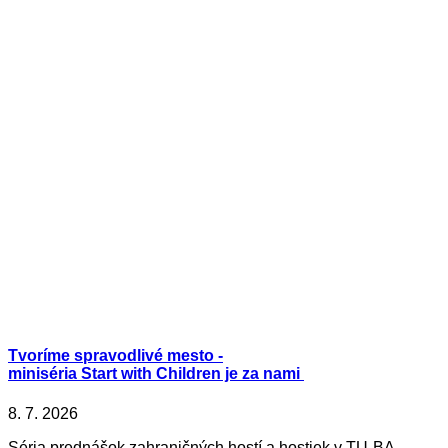
Tvoríme spravodlivé mesto -
miniséria Start with Children je za nami
8. 7. 2026
Séria prednášok zahraničných hostí a hostiek v TU-BA