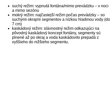
suchý režim: vypnutá fontána/mimo prevádzku – v noci
a mimo sezónu
mokrý režim: najčastejší režim počas prevádzky – so
suchými okrajmi segmentov a nízkou hladinou vody (do
7 cm)
kaskádový režim: slávnostný režim odkazujúci na
pôvodný kaskádový koncept fontány, segmenty sú
plnené až po okraj a voda kaskádovito prepadá z
vyššieho do nižšieho segmentu.