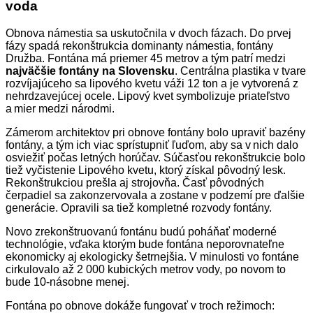
voda
Obnova námestia sa uskutočnila v dvoch fázach. Do prvej
fázy spadá rekonštrukcia dominanty námestia, fontány
Družba. Fontána má priemer 45 metrov a tým patrí medzi
najväčšie fontány na Slovensku
. Centrálna plastika v tvare
rozvíjajúceho sa lipového kvetu váži 12 ton a je vytvorená z
nehrdzavejúcej ocele. Lipový kvet symbolizuje priateľstvo
a mier medzi národmi.
Zámerom architektov pri obnove fontány bolo upraviť bazény
fontány, a tým ich viac sprístupniť ľuďom, aby sa v nich dalo
osviežiť počas letných horúčav. Súčasťou rekonštrukcie bolo
tiež vyčistenie Lipového kvetu, ktorý získal pôvodný lesk.
Rekonštrukciou prešla aj strojovňa. Časť pôvodných
čerpadiel sa zakonzervovala a zostane v podzemí pre ďalšie
generácie. Opravili sa tiež kompletné rozvody fontány.
Novo zrekonštruovanú fontánu budú poháňať moderné
technológie, vďaka ktorým bude fontána neporovnateľne
ekonomicky aj ekologicky šetrnejšia. V minulosti vo fontáne
cirkulovalo až 2 000 kubických metrov vody, po novom to
bude 10-násobne menej.
Fontána po obnove dokáže fungovať v troch režimoch: