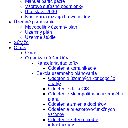
Manuál participácie
Vzorové súťažné podmienky
Bratislava 2030
Koncepcia rozvoja brownfieldov
Územné plánovanie
Metropolitný územný plán
Územný plán
Územné štúdie
Súťaže
O nás
O nás
Organizačná štruktúra
Kancelária riaditeľky
Oddelenie komunikácie
Sekcia územného plánovania
Oddelenie územných koncepcií a
analýz
Oddelenie dát a GIS
Oddelenie Metropolitného územného
plánu
Oddelenie zmien a doplnkov
Oddelenie priestorovo-funkčných
vzťahov
Oddelenie zeleno-modrej
infraštruktúry