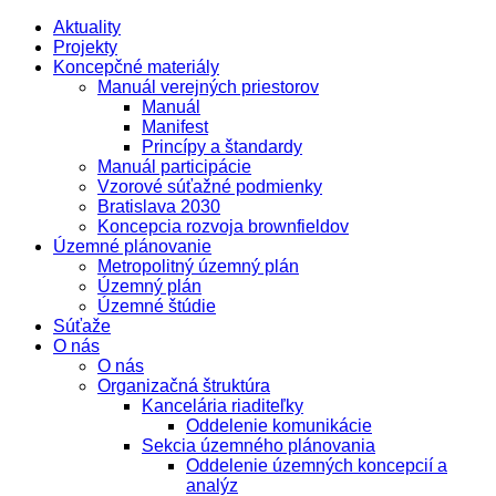
Aktuality
Projekty
Koncepčné materiály
Manuál verejných priestorov
Manuál
Manifest
Princípy a štandardy
Manuál participácie
Vzorové súťažné podmienky
Bratislava 2030
Koncepcia rozvoja brownfieldov
Územné plánovanie
Metropolitný územný plán
Územný plán
Územné štúdie
Súťaže
O nás
O nás
Organizačná štruktúra
Kancelária riaditeľky
Oddelenie komunikácie
Sekcia územného plánovania
Oddelenie územných koncepcií a
analýz