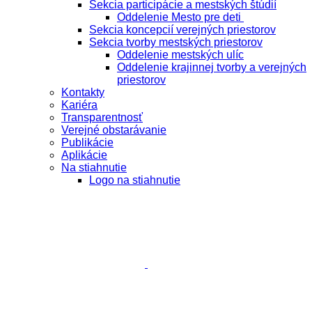
Sekcia participácie a mestských štúdií
Oddelenie Mesto pre deti
Sekcia koncepcií verejných priestorov
Sekcia tvorby mestských priestorov
Oddelenie mestských ulíc
Oddelenie krajinnej tvorby a verejných
priestorov
Kontakty
Kariéra
Transparentnosť
Verejné obstarávanie
Publikácie
Aplikácie
Na stiahnutie
Logo na stiahnutie