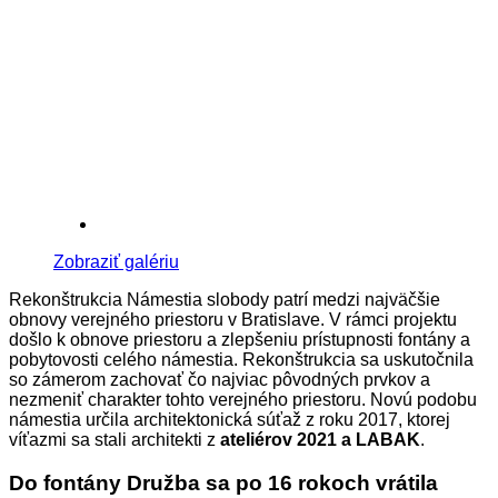
Zobraziť galériu
Rekonštrukcia Námestia slobody patrí medzi najväčšie
obnovy verejného priestoru v Bratislave. V rámci projektu
došlo k obnove priestoru a zlepšeniu prístupnosti fontány a
pobytovosti celého námestia. Rekonštrukcia sa uskutočnila
so zámerom zachovať čo najviac pôvodných prvkov a
nezmeniť charakter tohto verejného priestoru. Novú podobu
námestia určila architektonická súťaž z roku 2017, ktorej
víťazmi sa stali architekti z
ateliérov 2021 a LABAK
.
Do fontány Družba sa po 16 rokoch vrátila