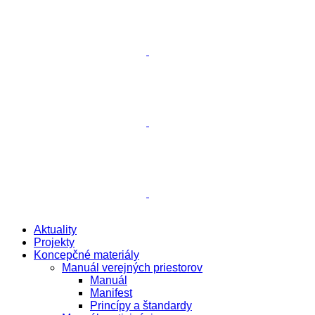
Aktuality
Projekty
Koncepčné materiály
Manuál verejných priestorov
Manuál
Manifest
Princípy a štandardy