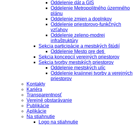
Oddelenie dát a GIS
Oddelenie Metropolitného územného
plánu
Oddelenie zmien a doplnkov
Oddelenie priestorovo-funkčných
vzťahov
Oddelenie zeleno-modrej
infraštruktúry
Sekcia participácie a mestských štúdií
Oddelenie Mesto pre deti
Sekcia koncepcií verejných priestorov
Sekcia tvorby mestských priestorov
Oddelenie mestských ulíc
Oddelenie krajinnej tvorby a verejných
priestorov
Kontakty
Kariéra
Transparentnosť
Verejné obstarávanie
Publikácie
Aplikácie
Na stiahnutie
Logo na stiahnutie