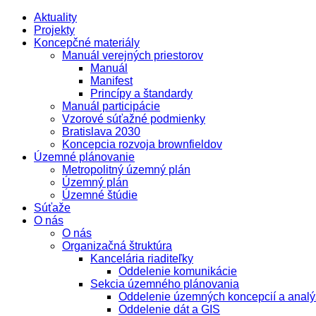
Aktuality
Projekty
Koncepčné materiály
Manuál verejných priestorov
Manuál
Manifest
Princípy a štandardy
Manuál participácie
Vzorové súťažné podmienky
Bratislava 2030
Koncepcia rozvoja brownfieldov
Územné plánovanie
Metropolitný územný plán
Územný plán
Územné štúdie
Súťaže
O nás
O nás
Organizačná štruktúra
Kancelária riaditeľky
Oddelenie komunikácie
Sekcia územného plánovania
Oddelenie územných koncepcií a analý
Oddelenie dát a GIS