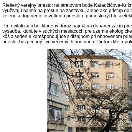
Riešený verejný priestor na stretovom bode Karadžičova-Krížn
využívajú najmä na presun na zastávku, alebo ako prístup do o
zelene a doplnenie osvetlenia priestoru prinieslo rýchlu a efe
Pri revitalizácii bol kladený dôraz najmä na debarierizáciu pr
výsadba, ktorá je v suchých mesiacoch pre územie ekologickejš
kôš a sedenie korešpondujúce s dizajnom pri obnovenom priesto
priestor bezpečnejší vo večerných hodinách. Cieľom Metropolitn