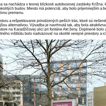
a sa nachádza v tesnej blízkosti autobusovej zastávky Krížna. 
kolitých budov. Miesto má potenciál, aby bolo príjemnejším a be
ktívnu premenu.
iestoru a rešpektovanie prirodzených peších trás, ktoré sú rieš
ou alternatívou. Výsadba je navrhnutá tak, aby bola atraktívna
re na Karadžičovej ulici pri fontáne Akt ženy. Doplnené bolo a
ého inštitútu bolo nadväzovať na okolité verejné priestory a ic