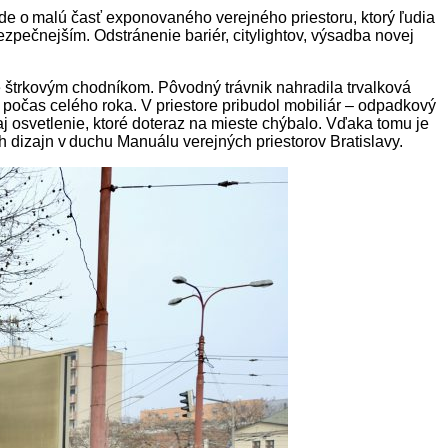
Ide o malú časť exponovaného verejného priestoru, ktorý ľudia
zpečnejším. Odstránenie bariér, citylightov, výsadba novej
ené štrkovým chodníkom. Pôvodný trávnik nahradila trvalková
 počas celého roka. V priestore pribudol mobiliár – odpadkový
j osvetlenie, ktoré doteraz na mieste chýbalo. Vďaka tomu je
h dizajn v duchu Manuálu verejných priestorov Bratislavy.