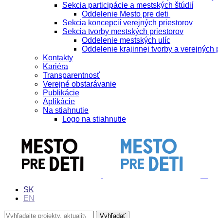
Sekcia participácie a mestských štúdií
Oddelenie Mesto pre deti
Sekcia koncepcií verejných priestorov
Sekcia tvorby mestských priestorov
Oddelenie mestských ulíc
Oddelenie krajinnej tvorby a verejných 
Kontakty
Kariéra
Transparentnosť
Verejné obstarávanie
Publikácie
Aplikácie
Na stiahnutie
Logo na stiahnutie
SK
EN