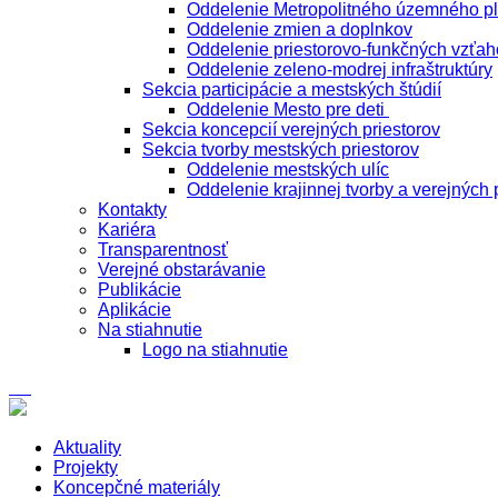
Oddelenie Metropolitného územného p
Oddelenie zmien a doplnkov
Oddelenie priestorovo-funkčných vzťah
Oddelenie zeleno-modrej infraštruktúry
Sekcia participácie a mestských štúdií
Oddelenie Mesto pre deti
Sekcia koncepcií verejných priestorov
Sekcia tvorby mestských priestorov
Oddelenie mestských ulíc
Oddelenie krajinnej tvorby a verejných 
Kontakty
Kariéra
Transparentnosť
Verejné obstarávanie
Publikácie
Aplikácie
Na stiahnutie
Logo na stiahnutie
Aktuality
Projekty
Koncepčné materiály