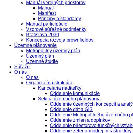
Manuál verejných priestorov
Manuál
Manifest
Princípy a štandardy
Manuál participácie
Vzorové súťažné podmienky
Bratislava 2030
Koncepcia rozvoja brownfieldov
Územné plánovanie
Metropolitný územný plán
Územný plán
Územné štúdie
Súťaže
O nás
O nás
Organizačná štruktúra
Kancelária riaditeľky
Oddelenie komunikácie
Sekcia územného plánovania
Oddelenie územných koncepcií a analý
Oddelenie dát a GIS
Oddelenie Metropolitného územného p
Oddelenie zmien a doplnkov
Oddelenie priestorovo-funkčných vzťah
Oddelenie zeleno-modrej infraštruktúry