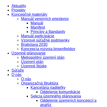
Aktuality
Projekty
Koncepčné materiály
Manuál verejných priestorov
Manuál
Manifest
Princípy a štandardy
Manuál participácie
Vzorové súťažné podmienky
Bratislava 2030
Koncepcia rozvoja brownfieldov
Územné plánovanie
Metropolitný územný plán
Územný plán
Územné štúdie
Súťaže
O nás
O nás
Organizačná štruktúra
Kancelária riaditeľky
Oddelenie komunikácie
Sekcia územného plánovania
Oddelenie územných koncepcií a
analýz