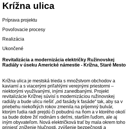
Krížna ulica
Príprava projektu
Povoľovacie procesy
Realizácia
Ukončené
Revitalizácia a modernizácia električky Ružinovskej
Radiály v úseku Americké námestie - Krížna, Staré Mesto
Krížna ulica je mestská trieda s množstvom obchodov a
kaviarní a s viacerými priľahlými verejnými priestormi –
niektorými využívanými, inými zanedbanými. Projekt
revitalizácie Krížnej súvisí s modernizáciou ružinovskej
radiály a bude ulicu riešiť „od fasády k fasáde“ tak, aby sa v
priebehu niekoľkých rokov zmenila na príjemný bulvár,
ktorým ľudia radi prejdú či pobudnú na ňom a v ktorého okolí
sa bude dobre žiť rodinám s deťmi, starším ľuďom, ale aj
iným obyvateľom. Nová električková trať by mala okrem toho
priniesť zníženie hlučnosti, zvýšenie bezpečnosti a