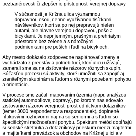
bezbariérovosti či zlepšenie prístupnosti verejnej dopravy.
V súčasnosti je Krížna ulica významnou
dopravnou osou, denne využívanou tisíckami
návštevníkov, ktorí sa po nej prepravujú nielen
autami, ale hlavne verejnou dopravou, pešo a
bicyklami. Je nepríjemným, prašným a prehriatym
priestorom bez zelene a s náročnými
podmienkami pre peších i ľudí na bicykloch.
Aby mesto dokázalo zodpovedne naplánovať zmeny a
vychádzalo z predstáv a potrieb ľudí, ktorí ulicu užívajú,
zamerali sme sa na zisťovanie názorov rôznych skupín.
Súčasťou procesu sú aktivity, ktoré umožnili sa zapojiť aj
zraniteľným skupinám a ľuďom s rôznymi potrebami pohybu
a orientácie.
V procese sme začali mapovaním územia (napr. analýzou
statickej automobilovej dopravy), po ktorom nasledovalo
zisťovanie názorov verejnosti prostredníctvom dotazníkov
(temer 3000 respondentov a respondentiek), doplnené
hĺbkovými rozhovormi najmä so seniormi a s ľuďmi so
špecifickými možnosťami pohybu. Spektrum metód dopĺňajú
susedské stretnutia a dotazníkový prieskum medzi majiteľmi
a majiteľkami prevádzok a obchodov na Krížnej ulici a v