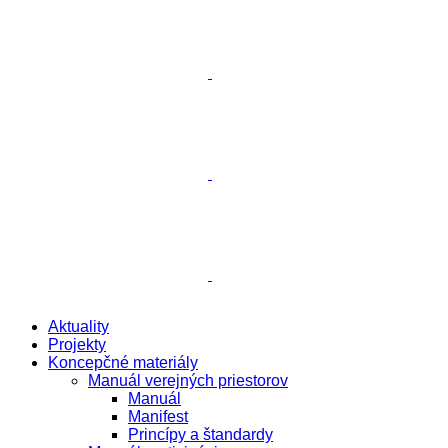
Aktuality
Projekty
Koncepčné materiály
Manuál verejných priestorov
Manuál
Manifest
Princípy a štandardy