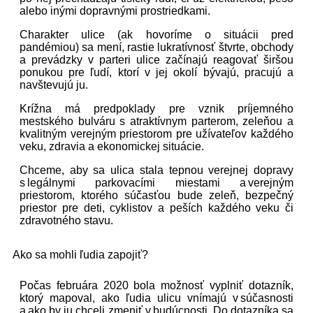
alebo inými dopravnými prostriedkami.
Charakter ulice (ak hovoríme o situácii pred
pandémiou) sa mení, rastie lukratívnosť štvrte, obchody
a prevádzky v parteri ulice začínajú reagovať širšou
ponukou pre ľudí, ktorí v jej okolí bývajú, pracujú a
navštevujú ju.
Krížna má predpoklady pre vznik príjemného
mestského bulváru s atraktívnym parterom, zeleňou a
kvalitným verejným priestorom pre užívateľov každého
veku, zdravia a ekonomickej situácie.
Chceme, aby sa ulica stala tepnou verejnej dopravy
s legálnymi parkovacími miestami a verejným
priestorom, ktorého súčasťou bude zeleň, bezpečný
priestor pre deti, cyklistov a peších každého veku či
zdravotného stavu.
Ako sa mohli ľudia zapojiť?
Počas februára 2020 bola možnosť vyplniť dotazník,
ktorý mapoval, ako ľudia ulicu vnímajú v súčasnosti
a ako by ju chceli zmeniť v budúcnosti. Do dotazníka sa