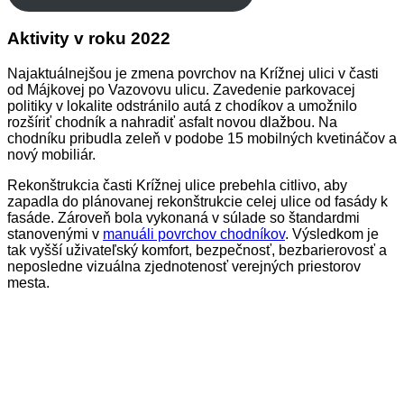
Aktivity v roku 2022
Najaktuálnejšou je zmena povrchov na Krížnej ulici v časti
od Májkovej po Vazovovu ulicu. Zavedenie parkovacej
politiky v lokalite odstránilo autá z chodíkov a umožnilo
rozšíriť chodník a nahradiť asfalt novou dlažbou. Na
chodníku pribudla zeleň v podobe 15 mobilných kvetináčov a
nový mobiliár.
Rekonštrukcia časti Krížnej ulice prebehla citlivo, aby
zapadla do plánovanej rekonštrukcie celej ulice od fasády k
fasáde. Zároveň bola vykonaná v súlade so štandardmi
stanovenými v
manuáli povrchov chodníkov
. Výsledkom je
tak vyšší uživateľský komfort, bezpečnosť, bezbarierovosť a
neposledne vizuálna zjednotenosť verejných priestorov
mesta.