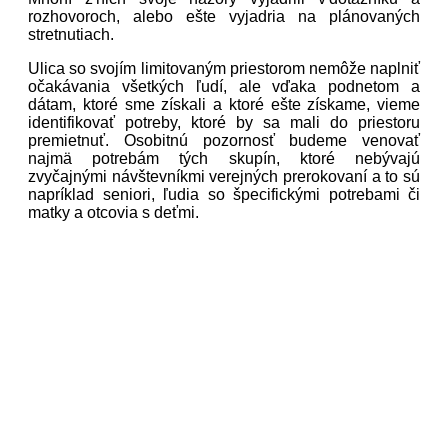
rozhovoroch, alebo ešte vyjadria na plánovaných
stretnutiach.
Ulica so svojím limitovaným priestorom nemôže naplniť
očakávania všetkých ľudí, ale vďaka podnetom a
dátam, ktoré sme získali a ktoré ešte získame, vieme
identifikovať potreby, ktoré by sa mali do priestoru
premietnuť. Osobitnú pozornosť budeme venovať
najmä potrebám tých skupín, ktoré nebývajú
zvyčajnými návštevníkmi verejných prerokovaní a to sú
napríklad seniori, ľudia so špecifickými potrebami či
matky a otcovia s deťmi.