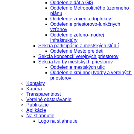
Oddelenie dát a GIS
Oddelenie Metropolitného územného
plánu
Oddelenie zmien a doplnkov
Oddelenie priestorovo-funkčných
vzťahov
Oddelenie zeleno-modrej
infraštruktúry
Sekcia participácie a mestských štúdií
Oddelenie Mesto pre deti
Sekcia koncepcií verejných priestorov
Sekcia tvorby mestských priestorov
Oddelenie mestských ulíc
Oddelenie krajinnej tvorby a verejných
priestorov
Kontakty
Kariéra
Transparentnosť
Verejné obstarávanie
Publikácie
Aplikácie
Na stiahnutie
Logo na stiahnutie