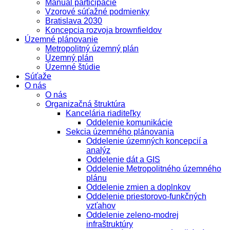
Manuál participácie
Vzorové súťažné podmienky
Bratislava 2030
Koncepcia rozvoja brownfieldov
Územné plánovanie
Metropolitný územný plán
Územný plán
Územné štúdie
Súťaže
O nás
O nás
Organizačná štruktúra
Kancelária riaditeľky
Oddelenie komunikácie
Sekcia územného plánovania
Oddelenie územných koncepcií a
analýz
Oddelenie dát a GIS
Oddelenie Metropolitného územného
plánu
Oddelenie zmien a doplnkov
Oddelenie priestorovo-funkčných
vzťahov
Oddelenie zeleno-modrej
infraštruktúry