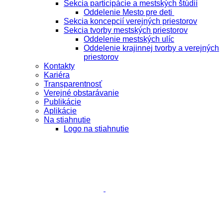
Sekcia participácie a mestských štúdií
Oddelenie Mesto pre deti
Sekcia koncepcií verejných priestorov
Sekcia tvorby mestských priestorov
Oddelenie mestských ulíc
Oddelenie krajinnej tvorby a verejných
priestorov
Kontakty
Kariéra
Transparentnosť
Verejné obstarávanie
Publikácie
Aplikácie
Na stiahnutie
Logo na stiahnutie