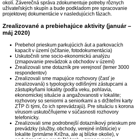
okolí. Záverečná správa zdokumentuje potreby rôznych
užívateľských skupín a bude podkladom pre spracovanie
projektovej dokumentácie v nasledujúcich fázach.
Zrealizované a prebiehajúce aktivity (január –
máj 2020)
Prebehol prieskum parkujúcich áut a parkovacích
kapacít v území (sčítanie, fotodokumentácia)
Uskutočnili sme socio-ekonomickú analýzu
(zmapovanie prevádzok a obchodov v území)
Zrealizovali sme dotazník pre verejnosť (temer 3000
respondentov)
Zrealizovali sme mapujúce rozhovory (časť je
zrealizovaná) s typologicky odlišnými zástupcami a
zástupkyňami lokality (podľa veku, pohlavia,
ekonomickej situácie a angažovanosti v lokalite;
rozhovory so seniormi a seniorkami a s držiteľmi karty
ZŤP či tými, čo ich sprevádzajú). Pre situáciu s korona
vírusom uskutočňujeme v súčasnosti rozhovory
telefonicky.
Zrealizovali sme podrobnejší dotazníkový prieskum pre
prevádzky (služby, obchody, verejné inštitúcie) v
lokalite (primárne Krížna, ale aj blízke okolie), v