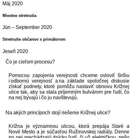
Máj 2020
Miestne stretnutia
Jún – September 2020
Stretnutie občanov s primátorom
Jeseň 2020
Čo je cieľom procesu?
Pomocou zapojenia verejnosti chceme osloviť širšiu
i odbornú verejnosť a na základe spoločnej diskusie
získať podnety, ktoré pomôžu nastaviť obnovu Krížnej
ulice tak, aby sa stala príjemným bulvárom pre ľudí, čo
na nej bývajú i čo ju navštevujú.
Na akých princípoch stojí riešenie Krížnej ulice?
Krížna je významnou ulicou, ktorá prepája Staré a
Nové Mesto a je súčasťou Ružinovskej radiály. Denne
po nej prechádzajú tisícky ľudí, či už električkou, pešo