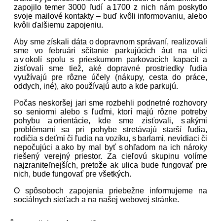
zapojilo temer 3000 ľudí a 1700 z nich nám poskytlo
svoje mailové kontakty – buď kvôli informovaniu, alebo
kvôli ďalšiemu zapojeniu.
Aby sme získali dáta o dopravnom správaní, realizovali
sme vo februári sčítanie parkujúcich áut na ulici
a v okolí spolu s prieskumom parkovacích kapacít a
zisťovali sme tiež, aké dopravné prostriedky ľudia
využívajú pre rôzne účely (nákupy, cesta do práce,
oddych, iné), ako používajú auto a kde parkujú.
Počas neskoršej jari sme rozbehli podnetné rozhovory
so seniormi alebo s ľuďmi, ktorí majú rôzne potreby
pohybu a orientácie, kde sme zisťovali, s akými
problémami sa pri pohybe stretávajú starší ľudia,
rodičia s deťmi či ľudia na vozíku, s barlami, nevidiaci či
nepočujúci a ako by mal byť s ohľadom na ich nároky
riešený verejný priestor. Za cieľovú skupinu volíme
najzraniteľnejších, pretože ak ulica bude fungovať pre
nich, bude fungovať pre všetkých.
O spôsoboch zapojenia priebežne informujeme na
sociálnych sieťach a na našej webovej stránke.