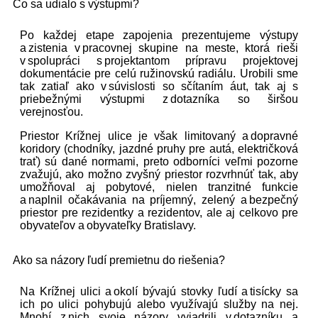
Čo sa udialo s výstupmi?
Po každej etape zapojenia prezentujeme výstupy
a zistenia v pracovnej skupine na meste, ktorá rieši
v spolupráci s projektantom prípravu projektovej
dokumentácie pre celú ružinovskú radiálu. Urobili sme
tak zatiaľ ako v súvislosti so sčítaním áut, tak aj s
priebežnými výstupmi z dotazníka so širšou
verejnosťou.
Priestor Krížnej ulice je však limitovaný a dopravné
koridory (chodníky, jazdné pruhy pre autá, električková
trať) sú dané normami, preto odborníci veľmi pozorne
zvažujú, ako možno zvyšný priestor rozvrhnúť tak, aby
umožňoval aj pobytové, nielen tranzitné funkcie
a naplnil očakávania na príjemný, zelený a bezpečný
priestor pre rezidentky a rezidentov, ale aj celkovo pre
obyvateľov a obyvateľky Bratislavy.
Ako sa názory ľudí premietnu do riešenia?
Na Krížnej ulici a okolí bývajú stovky ľudí a tisícky sa
ich po ulici pohybujú alebo využívajú služby na nej.
Mnohí z nich svoje názory vyjadrili v dotazníku a