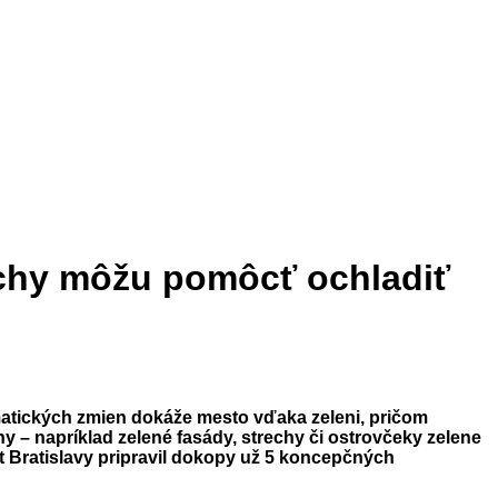
rechy môžu pomôcť ochladiť
imatických zmien dokáže mesto vďaka zeleni, pričom
y – napríklad zelené fasády, strechy či ostrovčeky zelene
út Bratislavy pripravil dokopy už 5 koncepčných