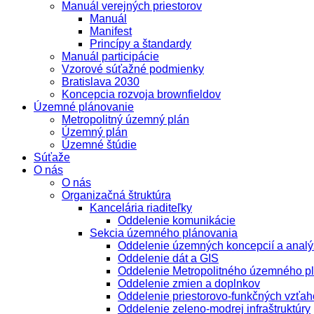
Manuál verejných priestorov
Manuál
Manifest
Princípy a štandardy
Manuál participácie
Vzorové súťažné podmienky
Bratislava 2030
Koncepcia rozvoja brownfieldov
Územné plánovanie
Metropolitný územný plán
Územný plán
Územné štúdie
Súťaže
O nás
O nás
Organizačná štruktúra
Kancelária riaditeľky
Oddelenie komunikácie
Sekcia územného plánovania
Oddelenie územných koncepcií a analý
Oddelenie dát a GIS
Oddelenie Metropolitného územného p
Oddelenie zmien a doplnkov
Oddelenie priestorovo-funkčných vzťah
Oddelenie zeleno-modrej infraštruktúry