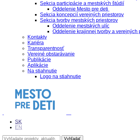
Sekcia participácie a mestských štúdií
Oddelenie Mesto pre deti
Sekcia koncepcií verejných priestorov
Sekcia tvorby mestských priestorov
Oddelenie mestských ulíc
Oddelenie krajinnej tvorby a verejných 
Kontakty
Kariéra
Transparentnosť
Verejné obstarávanie
Publikácie
Aplikácie
Na stiahnutie
Logo na stiahnutie
SK
EN