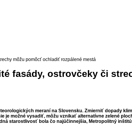
 strechy môžu pomôcť ochladiť rozpálené mestá
té fasády, ostrovčeky či st
i meteorologických meraní na Slovensku. Zmierniť dopady kl
ie je možné vysadiť, môžu vznikať alternatívne zelené ploch
ná starostlivosť bola čo najúčinnejšia, Metropolitný inštit