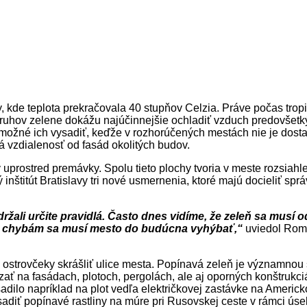
y, kde teplota prekračovala 40 stupňov Celzia. Práve počas tro
ruhov zelene dokážu najúčinnejšie ochladiť vzduch predovšetký
 je možné ich vysadiť, keďže v rozhorúčených mestách nie je do
 vzdialenosť od fasád okolitých budov.
y uprostred premávky. Spolu tieto plochy tvoria v meste rozsiah
ý inštitút Bratislavy tri nové usmernenia, ktoré majú docieliť 
žali určite pravidlá. Často dnes vidíme, že zeleň sa musí o
o chybám sa musí mesto do budúcna vyhýbať,“
uviedol Roman
 ostrovčeky skrášliť ulice mesta. Popínavá zeleň je významnou 
 na fasádach, plotoch, pergolách, ale aj oporných konštrukciác
sadilo napríklad na plot vedľa električkovej zastávke na Ameri
adiť popínavé rastliny na múre pri Rusovskej ceste v rámci ú