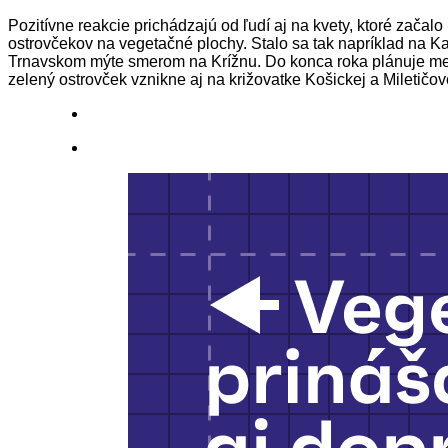
Pozitívne reakcie prichádzajú od ľudí aj na kvety, ktoré zača
ostrovčekov na vegetačné plochy. Stalo sa tak napríklad na Kar
Trnavskom mýte smerom na Krížnu. Do konca roka plánuje mesto
zelený ostrovček vznikne aj na križovatke Košickej a Miletičove