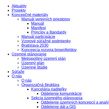
Aktuality
Projekty
Koncepčné materiály
Manuál verejných priestorov
Manuál
Manifest
Princípy a štandardy
Manuál participácie
Vzorové súťažné podmienky
Bratislava 2030
Koncepcia rozvoja brownfieldov
Územné plánovanie
Metropolitný územný plán
Územný plán
Územné štúdie
Súťaže
O nás
O nás
Organizačná štruktúra
Kancelária riaditeľky
Oddelenie komunikácie
Sekcia územného plánovania
Oddelenie územných koncepcií a analý
Oddelenie dát a GIS