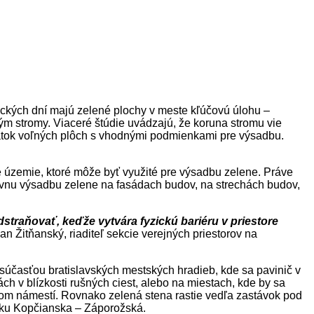
pických dní majú zelené plochy v meste kľúčovú úlohu –
m stromy. Viaceré štúdie uvádzajú, že koruna stromu vie
statok voľných plôch s vhodnými podmienkami pre výsadbu.
le územie, ktoré môže byť využité pre výsadbu zelene. Práve
správnu výsadbu zelene na fasádach budov, na strechách budov,
dstraňovať, keďže vytvára fyzickú bariéru v priestore
 Žitňanský, riaditeľ sekcie verejných priestorov na
súčasťou bratislavských mestských hradieb, kde sa pavinič v
h v blízkosti rušných ciest, alebo na miestach, kde by sa
ckom námestí. Rovnako zelená stena rastie vedľa zastávok pod
seku Kopčianska – Záporožská.