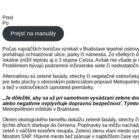
Pred
Po
Prejsť na manuály
Počas najväčších horúčav vznikali v Bratislave tepelné ostrov
pomáhajú ochladzovať ulice, parky či námestia. Zo všetkých d
lokálne znížiť teplotu aj o 3 stupne Celzia. Avšak nie všade
Problémom bývajú podzemné inžinierske siete či nedostatočná
Alternatívou sú zelené fasády, strechy či vegetačné ostrovček
pre tieto plochy s obrovským potenciálom pripravil Metropolitn
a tiež v ostrovčekoch uprostred premávky.
„Je dôležité, aby sa už pri samotnom vysádzaní zelene dodr
alebo negatívne ovplyvňuje dopravnú bezpečnosť. Týmt
Metropolitnom inštitúte v Bratislave.
Okrem ekologického benefitu dokážu zelené fasády, strechy či
týchto dňoch sfarbuje do červena. Popínavky sa môžu nachádzať
zeleň s väčšími koreňmi neujala. Zelenú stenu vlani mesto vy
Mostom SNP. Hlavné mesto tiež plánuje v najbližšom čase vys