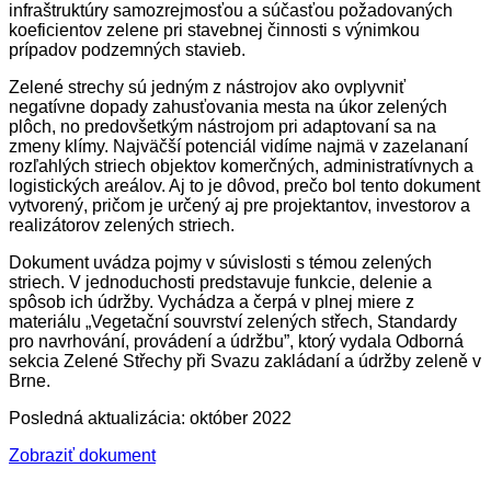
infraštruktúry samozrejmosťou a súčasťou požadovaných
koeficientov zelene pri stavebnej činnosti s výnimkou
prípadov podzemných stavieb.
Zelené strechy sú jedným z nástrojov ako ovplyvniť
negatívne dopady zahusťovania mesta na úkor zelených
plôch, no predovšetkým nástrojom pri adaptovaní sa na
zmeny klímy. Najväčší potenciál vidíme najmä v zazelananí
rozľahlých striech objektov komerčných, administratívnych a
logistických areálov. Aj to je dôvod, prečo bol tento dokument
vytvorený, pričom je určený aj pre projektantov, investorov a
realizátorov zelených striech.
Dokument uvádza pojmy v súvislosti s témou zelených
striech. V jednoduchosti predstavuje funkcie, delenie a
spôsob ich údržby. Vychádza a čerpá v plnej miere z
materiálu „Vegetační souvrství zelených střech, Standardy
pro navrhování, provádení a údržbu”, ktorý vydala Odborná
sekcia Zelené Střechy při Svazu zakládaní a údržby zeleně v
Brne.
Posledná aktualizácia: október 2022
Zobraziť dokument