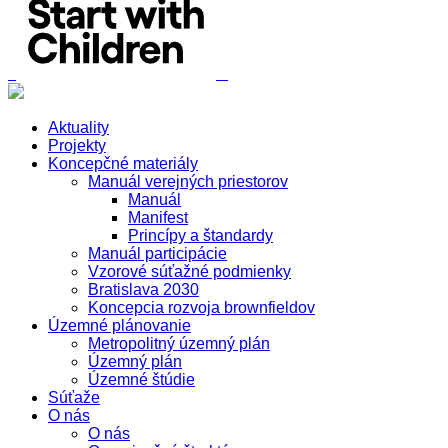
Aktuality
Projekty
Koncepčné materiály
Manuál verejných priestorov
Manuál
Manifest
Princípy a štandardy
Manuál participácie
Vzorové súťažné podmienky
Bratislava 2030
Koncepcia rozvoja brownfieldov
Územné plánovanie
Metropolitný územný plán
Územný plán
Územné štúdie
Súťaže
O nás
O nás