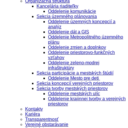
Organizačná štruktúra
Kancelária riaditeľky
Oddelenie komunikácie
Sekcia územného plánovania
Oddelenie územných koncepcií a
analýz
Oddelenie dát a GIS
Oddelenie Metropolitného územného
plánu
Oddelenie zmien a doplnkov
Oddelenie priestorovo-funkčných
vzťahov
Oddelenie zeleno-modrej
infraštruktúry
Sekcia participácie a mestských štúdií
Oddelenie Mesto pre deti
Sekcia koncepcií verejných priestorov
Sekcia tvorby mestských priestorov
Oddelenie mestských ulíc
Oddelenie krajinnej tvorby a verejných
priestorov
Kontakty
Kariéra
Transparentnosť
Verejné obstarávanie