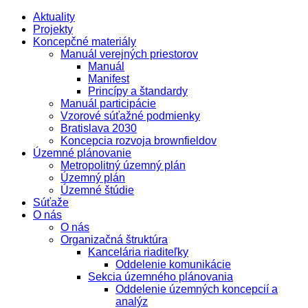
Aktuality
Projekty
Koncepčné materiály
Manuál verejných priestorov
Manuál
Manifest
Princípy a štandardy
Manuál participácie
Vzorové súťažné podmienky
Bratislava 2030
Koncepcia rozvoja brownfieldov
Územné plánovanie
Metropolitný územný plán
Územný plán
Územné štúdie
Súťaže
O nás
O nás
Organizačná štruktúra
Kancelária riaditeľky
Oddelenie komunikácie
Sekcia územného plánovania
Oddelenie územných koncepcií a
analýz