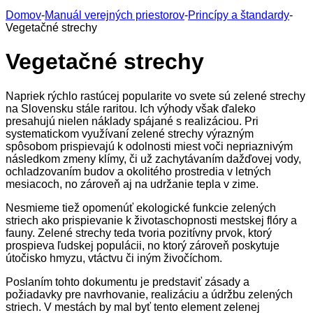
Domov
-
Manuál verejných priestorov
-
Princípy a štandardy
-
Vegetačné strechy
Vegetačné strechy
Napriek rýchlo rastúcej popularite vo svete sú zelené strechy
na Slovensku stále raritou. Ich výhody však ďaleko
presahujú nielen náklady spájané s realizáciou. Pri
systematickom využívaní zelené strechy výrazným
spôsobom prispievajú k odolnosti miest voči nepriaznivým
následkom zmeny klímy, či už zachytávaním dažďovej vody,
ochladzovaním budov a okolitého prostredia v letných
mesiacoch, no zároveň aj na udržanie tepla v zime.
Nesmieme tiež opomenúť ekologické funkcie zelených
striech ako prispievanie k životaschopnosti mestskej flóry a
fauny. Zelené strechy teda tvoria pozitívny prvok, ktorý
prospieva ľudskej populácii, no ktorý zároveň poskytuje
útočisko hmyzu, vtáctvu či iným živočíchom.
Poslaním tohto dokumentu je predstaviť zásady a
požiadavky pre navrhovanie, realizáciu a údržbu zelených
striech. V mestách by mal byť tento element zelenej