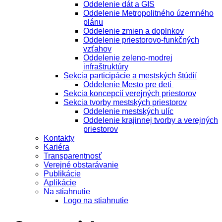
Oddelenie dát a GIS
Oddelenie Metropolitného územného
plánu
Oddelenie zmien a doplnkov
Oddelenie priestorovo-funkčných
vzťahov
Oddelenie zeleno-modrej
infraštruktúry
Sekcia participácie a mestských štúdií
Oddelenie Mesto pre deti
Sekcia koncepcií verejných priestorov
Sekcia tvorby mestských priestorov
Oddelenie mestských ulíc
Oddelenie krajinnej tvorby a verejných
priestorov
Kontakty
Kariéra
Transparentnosť
Verejné obstarávanie
Publikácie
Aplikácie
Na stiahnutie
Logo na stiahnutie