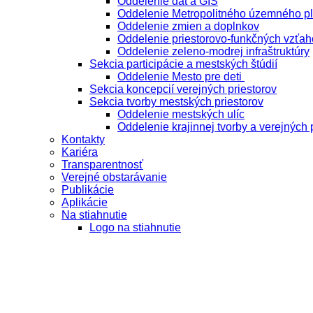
Oddelenie dát a GIS
Oddelenie Metropolitného územného p
Oddelenie zmien a doplnkov
Oddelenie priestorovo-funkčných vzťah
Oddelenie zeleno-modrej infraštruktúry
Sekcia participácie a mestských štúdií
Oddelenie Mesto pre deti
Sekcia koncepcií verejných priestorov
Sekcia tvorby mestských priestorov
Oddelenie mestských ulíc
Oddelenie krajinnej tvorby a verejných 
Kontakty
Kariéra
Transparentnosť
Verejné obstarávanie
Publikácie
Aplikácie
Na stiahnutie
Logo na stiahnutie