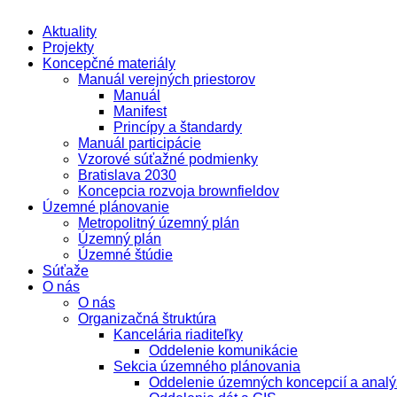
Aktuality
Projekty
Koncepčné materiály
Manuál verejných priestorov
Manuál
Manifest
Princípy a štandardy
Manuál participácie
Vzorové súťažné podmienky
Bratislava 2030
Koncepcia rozvoja brownfieldov
Územné plánovanie
Metropolitný územný plán
Územný plán
Územné štúdie
Súťaže
O nás
O nás
Organizačná štruktúra
Kancelária riaditeľky
Oddelenie komunikácie
Sekcia územného plánovania
Oddelenie územných koncepcií a analý