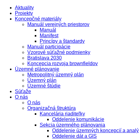
Aktuality
Projekty
Koncepčné materiály
Manuál verejných priestorov
Manuál
Manifest
Princípy a štandardy
Manuál participácie
Vzorové súťažné podmienky
Bratislava 2030
Koncepcia rozvoja brownfieldov
Územné plánovanie
Metropolitný územný plán
Územný plán
Územné štúdie
Súťaže
O nás
O nás
Organizačná štruktúra
Kancelária riaditeľky
Oddelenie komunikácie
Sekcia územného plánovania
Oddelenie územných koncepcií a analý
Oddelenie dát a GIS