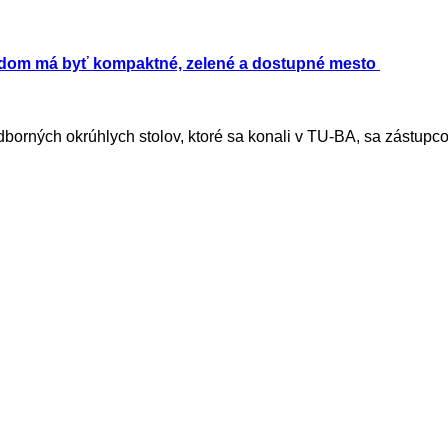
dom má byť kompaktné, zelené a dostupné mesto
dborných okrúhlych stolov, ktoré sa konali v TU-BA, sa zástupco