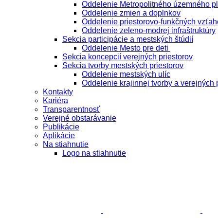
Oddelenie Metropolitného územného p
Oddelenie zmien a doplnkov
Oddelenie priestorovo-funkčných vzťah
Oddelenie zeleno-modrej infraštruktúry
Sekcia participácie a mestských štúdií
Oddelenie Mesto pre deti
Sekcia koncepcií verejných priestorov
Sekcia tvorby mestských priestorov
Oddelenie mestských ulíc
Oddelenie krajinnej tvorby a verejných 
Kontakty
Kariéra
Transparentnosť
Verejné obstarávanie
Publikácie
Aplikácie
Na stiahnutie
Logo na stiahnutie