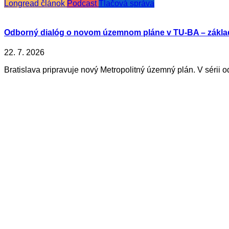
Longread článok
Podcast
Tlačová správa
Odborný dialóg o novom územnom pláne v TU-BA – zákla
22. 7. 2026
Bratislava pripravuje nový Metropolitný územný plán. V sérii o