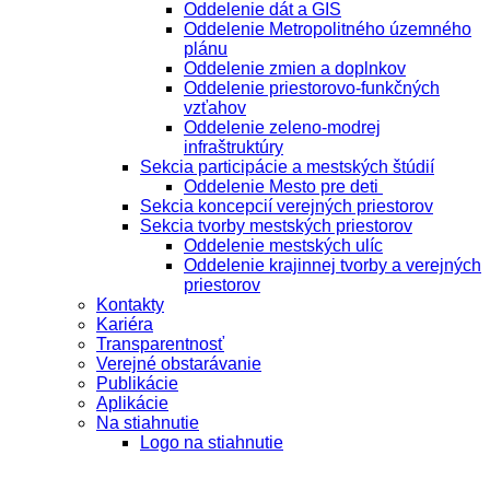
Oddelenie dát a GIS
Oddelenie Metropolitného územného
plánu
Oddelenie zmien a doplnkov
Oddelenie priestorovo-funkčných
vzťahov
Oddelenie zeleno-modrej
infraštruktúry
Sekcia participácie a mestských štúdií
Oddelenie Mesto pre deti
Sekcia koncepcií verejných priestorov
Sekcia tvorby mestských priestorov
Oddelenie mestských ulíc
Oddelenie krajinnej tvorby a verejných
priestorov
Kontakty
Kariéra
Transparentnosť
Verejné obstarávanie
Publikácie
Aplikácie
Na stiahnutie
Logo na stiahnutie