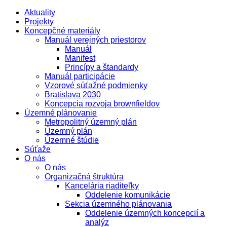
Aktuality
Projekty
Koncepčné materiály
Manuál verejných priestorov
Manuál
Manifest
Princípy a štandardy
Manuál participácie
Vzorové súťažné podmienky
Bratislava 2030
Koncepcia rozvoja brownfieldov
Územné plánovanie
Metropolitný územný plán
Územný plán
Územné štúdie
Súťaže
O nás
O nás
Organizačná štruktúra
Kancelária riaditeľky
Oddelenie komunikácie
Sekcia územného plánovania
Oddelenie územných koncepcií a
analýz