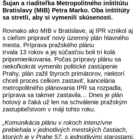
Šujan a riaditeľka Metropolitného inštitútu
Bratislavy (MIB) Petra Marko. Oba inštitúty
sa stretli, aby si vymenili skúsenosti.
Rovnako ako MIB v Bratislave, aj IPR vznikol aj
s cieľom pripraviť nový územný plán hlavného
mesta. Príprava pražského plánu
trvala 13 rokov a jej súčasťou boli tri kolá
pripomienkovania. Počas prípravy plánu sa
niekoľkokrát vymenilo politické zastúpenie
Prahy, plán zažil štyroch primátorov, niektorí
chceli proces celkom zastaviť, kancelária
metropolitného plánovania IPR sa rozpadla,
príprava sa takmer zastavila… Dnes je plán
hotový a čaká už len na schválenie pražským
zastupiteľstvom v máji tohto roku.
„Komunikácia plánu v rokoch intenzívne
prebiehala v jednotlivých mestských častiach,
ktorých je v Prahe 57, s jednotlivými starostami,