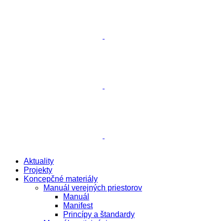
Aktuality
Projekty
Koncepčné materiály
Manuál verejných priestorov
Manuál
Manifest
Princípy a štandardy