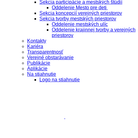
Sekcia participácie a mestských štúdií
Oddelenie Mesto pre deti
Sekcia koncepcií verejných priestorov
Sekcia tvorby mestských priestorov
Oddelenie mestských ulíc
Oddelenie krajinnej tvorby a verejných
priestorov
Kontakty
Kariéra
Transparentnosť
Verejné obstarávanie
Publikácie
Aplikácie
Na stiahnutie
Logo na stiahnutie