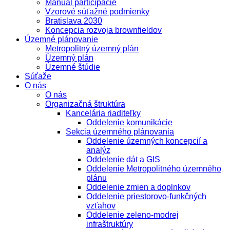
Manuál participácie
Vzorové súťažné podmienky
Bratislava 2030
Koncepcia rozvoja brownfieldov
Územné plánovanie
Metropolitný územný plán
Územný plán
Územné štúdie
Súťaže
O nás
O nás
Organizačná štruktúra
Kancelária riaditeľky
Oddelenie komunikácie
Sekcia územného plánovania
Oddelenie územných koncepcií a
analýz
Oddelenie dát a GIS
Oddelenie Metropolitného územného
plánu
Oddelenie zmien a doplnkov
Oddelenie priestorovo-funkčných
vzťahov
Oddelenie zeleno-modrej
infraštruktúry