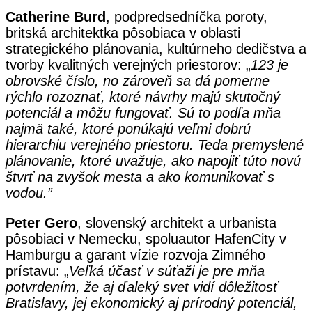
Catherine Burd
, podpredsedníčka poroty,
britská architektka pôsobiaca v oblasti
strategického plánovania, kultúrneho dedičstva a
tvorby kvalitných verejných priestorov:
„
123 je
obrovské číslo, no zároveň sa dá pomerne
rýchlo rozoznať, ktoré návrhy majú skutočný
potenciál a môžu fungovať. Sú to podľa mňa
najmä také, ktoré ponúkajú veľmi dobrú
hierarchiu verejného priestoru. Teda premyslené
plánovanie, ktoré uvažuje, ako napojiť túto novú
štvrť na zvyšok mesta a ako komunikovať s
vodou.”
Peter Gero
, slovenský architekt a urbanista
pôsobiaci v Nemecku, spoluautor HafenCity v
Hamburgu a garant vízie rozvoja Zimného
prístavu: „
Veľká účasť v súťaži je pre mňa
potvrdením, že aj ďaleký svet vidí dôležitosť
Bratislavy, jej ekonomický aj prírodný potenciál,