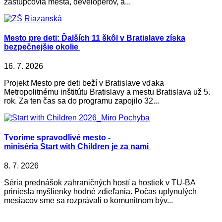
zástupcovia mesta, developerov, a...
Mesto pre deti: Ďalších 11 škôl v Bratislave získa
bezpečnejšie okolie
16. 7. 2026
Projekt Mesto pre deti beží v Bratislave vďaka
Metropolitnému inštitútu Bratislavy a mestu Bratislava už 5.
rok. Za ten čas sa do programu zapojilo 32...
Tvoríme spravodlivé mesto -
miniséria Start with Children je za nami
8. 7. 2026
Séria prednášok zahraničných hostí a hostiek v TU-BA
priniesla myšlienky hodné zdieľania. Počas uplynulých
mesiacov sme sa rozprávali o komunitnom býv...