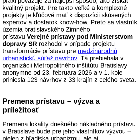
praxi považuje za najlepší spôsob, ako získať
kvalitný projekt. Pre takto veľké a komplexné
projekty je kľúčové mať k dispozícii skúsených
expertov a dostatok know-how. Preto sa vlastník
územia bratislavského Zimného
prístavu
Verejné prístavy pod Ministerstvom
dopravy SR
rozhodol v prípade projektu
transformácie prístavu pre
medzinárodnú
urbanistickú súťaž návrhov
. Tá prebiehala v
organizácii Metropolitného inštitútu Bratislavy
anonymne od 23. februára 2026 a v 1. kole
priniesla 123 návrhov z 33 krajín z celého sveta.
Premena prístavu – výzva a
príležitosť
Premena lokality dnešného nákladného prístavu
v Bratislave bude pre jeho vlastníkov výzvou –
nielen z hľadiska urbanizmu, ale aj