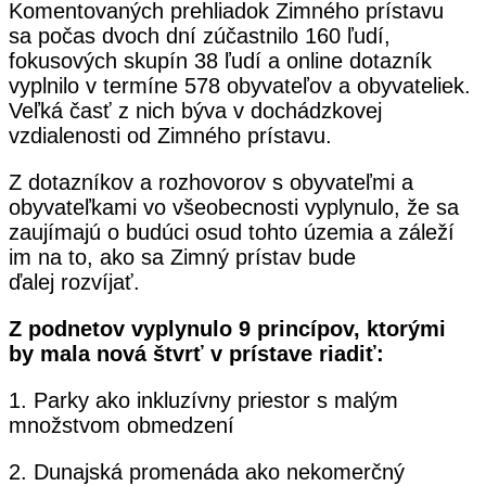
Komentovaných prehliadok Zimného prístavu
sa počas dvoch dní zúčastnilo 160 ľudí,
fokusových skupín 38 ľudí a online dotazník
vyplnilo v termíne 578 obyvateľov a obyvateliek.
Veľká časť z nich býva v dochádzkovej
vzdialenosti od Zimného prístavu.
Z dotazníkov a rozhovorov s obyvateľmi a
obyvateľkami vo všeobecnosti vyplynulo, že sa
zaujímajú o budúci osud tohto územia a záleží
im na to, ako sa Zimný prístav bude
ďalej rozvíjať.
Z podnetov vyplynulo 9 princípov, ktorými
by mala nová štvrť v prístave riadiť:
1. Parky ako inkluzívny priestor s malým
množstvom obmedzení
2. Dunajská promenáda ako nekomerčný