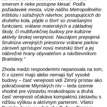
smerom k rieke postupne klesať. Podľa
požiadaviek mesta, vízie nášho Metropolitného
inštitútu i súťažných návrhov, postupujúcich do
druhého kola, pôjde o štvrť so zmiešanými
funkciami, vrátane materských a základnej
školy, či multifunkčnej budovy pre kultúrne
aktivity širokej verejnosti. Navzájom prepojená
štruktúra verejných priestorov vrátane parkov
zároveň sprístupní novú mestskú štvrť a jej
nábrežné hrany obyvateľom a návštevníkom
Bratislavy.“
Zhoda medzi respondentmi nepanovala na tom,
či v území majú alebo nemajú byť vysoké
budovy – časť verejnosti vidí Zimný prístav ako
pokračovanie Mlynských nív – teda územie
vhodné pre výstavbu mrakodrapov a druhá
časť verejnosti očakáva kompaktnú zástavbu s
nižšou výškou a aktívnym parterom. Všetci