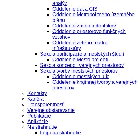
analýz
Oddelenie dát a GIS
Oddelenie Metropolitného územného
plánu
Oddelenie zmien a doplnkov
Oddelenie priestorovo-funkčných
vzťahov
Oddelenie zeleno-modrej
infraštruktúry
Sekcia participácie a mestských štúdií
Oddelenie Mesto pre deti
Sekcia koncepcií verejných priestorov
Sekcia tvorby mestských priestorov
Oddelenie mestských ulíc
Oddelenie krajinnej tvorby a verejných
priestorov
Kontakty
Kariéra
Transparentnosť
Verejné obstarávanie
Publikácie
Aplikácie
Na stiahnutie
Logo na stiahnutie