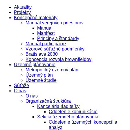
Aktuality
Projekty
Koncepčné materiály
Manuál verejných priestorov
Manuál
Manifest
Princípy a štandardy
Manuál participácie
Vzorové súťažné podmienky
Bratislava 2030
Koncepcia rozvoja brownfieldov
Územné plánovanie
Metropolitný územný plán
Územný plán
Územné štúdie
Súťaže
O nás
O nás
Organizačná štruktúra
Kancelária riaditeľky
Oddelenie komunikácie
Sekcia územného plánovania
Oddelenie územných koncepcií a
analýz