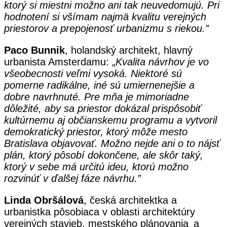
ktorý si miestni možno ani tak neuvedomujú. Pri
hodnotení si všímam najmä kvalitu verejných
priestorov a prepojenosť urbanizmu s riekou.”
Paco Bunnik
, holandský architekt, hlavný
urbanista Amsterdamu: „
Kvalita návrhov je vo
všeobecnosti veľmi vysoká. Niektoré sú
pomerne radikálne, iné sú umiernenejšie a
dobre navrhnuté. Pre mňa je mimoriadne
dôležité, aby sa priestor dokázal prispôsobiť
kultúrnemu aj občianskemu programu a vytvoril
demokratický priestor, ktorý môže mesto
Bratislava objavovať. Možno nejde ani o to nájsť
plán, ktorý pôsobí dokončene, ale skôr taký,
ktorý v sebe má určitú ideu, ktorú možno
rozvinúť v ďalšej fáze návrhu.”
Linda Obršálová
, česká architektka a
urbanistka pôsobiaca v oblasti architektúry
verejných stavieb, mestského plánovania a