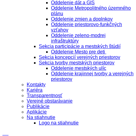
Oddelenie dát a GIS
Oddelenie Metropolitného územného
plánu
Oddelenie zmien a doplnkov
Oddelenie priestorovo-funkčných
vzťahov
Oddelenie zeleno-modrej
infraštruktúry
Sekcia participácie a mestských štúdií
Oddelenie Mesto pre deti
Sekcia koncepcií verejných priestorov
Sekcia tvorby mestských priestorov
Oddelenie mestských ulíc
Oddelenie krajinnej tvorby a verejných
priestorov
Kontakty
Kariéra
Transparentnosť
Verejné obstarávanie
Publikácie
Aplikácie
Na stiahnutie
Logo na stiahnutie