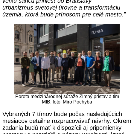
veľkú šancu priniesť do Bratislavy
urbanizmus svetovej úrovne a transformáciu
územia, ktorá bude prínosom pre celé mesto.”
Porota medzinárodnej súťaže Zimný prístav a tím
MIB, foto: Miro Pochyba
Vybraných 7 tímov bude počas nasledujúcich
mesiacov detailne rozpracovávať návrhy. Okrem
zadania budú mať k dispozícii aj pripomienky