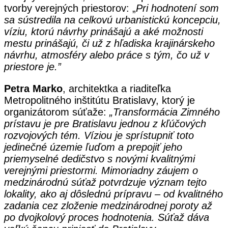
tvorby verejných priestorov: „
Pri hodnotení som
sa sústredila na celkovú urbanistickú koncepciu,
víziu, ktorú návrhy prinášajú a aké možnosti
mestu prinášajú, či už z hľadiska krajinárskeho
návrhu, atmosféry alebo práce s tým, čo už v
priestore je.”
Petra Marko
, architektka a riaditeľka
Metropolitného inštitútu Bratislavy, ktorý je
organizátorom súťaže:
„Transformácia Zimného
prístavu je pre Bratislavu jednou z kľúčových
rozvojových tém. Víziou je sprístupniť toto
jedinečné územie ľuďom a prepojiť jeho
priemyselné dedičstvo s novými kvalitnými
verejnými priestormi. Mimoriadny záujem o
medzinárodnú súťaž potvrdzuje význam tejto
lokality, ako aj dôslednú prípravu – od kvalitného
zadania cez zloženie medzinárodnej poroty až
po dvojkolový proces hodnotenia. Súťaž dáva