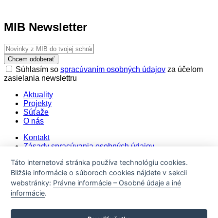
MIB Newsletter
Chcem odoberať
Súhlasím so
spracúvaním osobných údajov
za účelom
zasielania newslettru
Aktuality
Projekty
Súťaže
O nás
Kontakt
Zásady spracúvania osobných údajov
Archív zmlúv
Táto internetová stránka používa technológiu cookies.
Cookie settings
Bližšie informácie o súboroch cookies nájdete v sekcii
webstránky:
Právne informácie – Osobné údaje a iné
informácie
.
Obsah tejto webovej stránky (najmä všetky fotografie, grafiky,