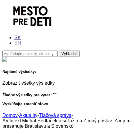
SK
EN
Nájdené výsledky:
Zobraziť všetky výsledky
Žiadne výsledky pre výraz: "
"
Vyskúšajte zmeniť slovo
Domov
-
Aktuality
-
Tlačová správa
-
Architekt Michal Sedláček o súťaži na Zimný prístav: Záujem
presahuje Bratislavu a Slovensko