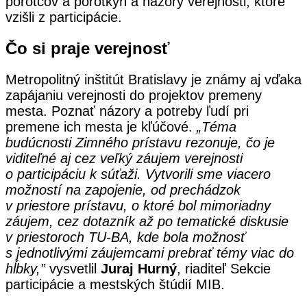
porotcov a porotkýň a názory verejnosti, ktoré
vzišli z participácie.
Čo si praje verejnosť
Metropolitný inštitút Bratislavy je známy aj vďaka
zapájaniu verejnosti do projektov premeny
mesta. Poznať názory a potreby ľudí pri
premene ich mesta je kľúčové.
„
Téma
budúcnosti Zimného prístavu rezonuje, čo je
viditeľné aj cez veľký záujem verejnosti
o participáciu k súťaži.
Vytvorili sme viacero
možností na zapojenie, od prechádzok
v priestore prístavu, o ktoré bol mimoriadny
záujem, cez dotazník až po tematické diskusie
v priestoroch TU-BA, kde bola možnosť
s jednotlivými záujemcami prebrať témy viac do
hĺbky,”
vysvetlil
Juraj Hurný
, riaditeľ Sekcie
participácie a mestských štúdií MIB.