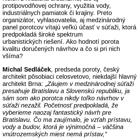
protipovodňovej ochrany, využitia vody,
industriálnych pamiatok či krajiny. Preto
organizátor, vyhlasovatelia, aj medzinárodný
panel porotcov vítajú veľkú účasť v súťaži, ktorá
predpokladá široké spektrum
urbanistických riešení. Ako hodnotí porota
kvalitu doručených návrhov a čo si pri nich
všíma?
Michal Sedláček
, predseda poroty, český
architekt pôsobiaci celosvetovo, niekdajší hlavný
architekt Brna:
„
Záujem v medzinárodnej súťaži
presahuje Bratislavu a Slovenskú republiku, ja
sám som ako porotca nikdy toľko návrhov v
súťaži nezažil. Početnosť predpokladá, že
vyberieme naozaj fantastický návrh pre
Bratislavu. Čo ma zaujímalo, je vzťah prístavu,
vody a budov, ktorá je výnimočná – väčšina
vnútrozemských miest nemá prístav,”