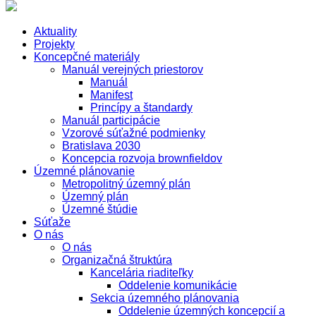
Aktuality
Projekty
Koncepčné materiály
Manuál verejných priestorov
Manuál
Manifest
Princípy a štandardy
Manuál participácie
Vzorové súťažné podmienky
Bratislava 2030
Koncepcia rozvoja brownfieldov
Územné plánovanie
Metropolitný územný plán
Územný plán
Územné štúdie
Súťaže
O nás
O nás
Organizačná štruktúra
Kancelária riaditeľky
Oddelenie komunikácie
Sekcia územného plánovania
Oddelenie územných koncepcií a