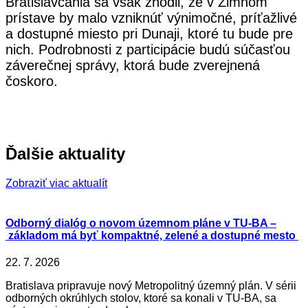
Bratislavčania sa však zhodli, že v Zimnom
prístave by malo vzniknúť výnimočné, príťažlivé
a dostupné miesto pri Dunaji, ktoré tu bude pre
nich. Podrobnosti z participácie budú súčasťou
záverečnej správy, ktorá bude zverejnená
čoskoro.
Ďalšie aktuality
Zobraziť viac aktualít
Odborný dialóg o novom územnom pláne v TU-BA –
základom má byť kompaktné, zelené a dostupné mesto
22. 7. 2026
Bratislava pripravuje nový Metropolitný územný plán. V sérii
odborných okrúhlych stolov, ktoré sa konali v TU-BA, sa