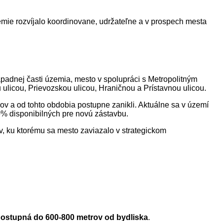
zemie rozvíjalo koordinovane, udržateľne a v prospech mesta
západnej časti územia, mesto v spolupráci s Metropolitným
ulicou, Prievozskou ulicou, Hraničnou a Prístavnou ulicou.
ov a od tohto obdobia postupne zanikli. Aktuálne sa v území
0% disponibilných pre novú zástavbu.
ov, ku ktorému sa mesto zaviazalo v strategickom
 dostupná do 600-800 metrov od bydliska
.