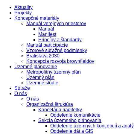
Aktuality
Projekty
Koncepčné materiály
Manuál verejných priestorov
Manuál
Manifest
Princípy a štandardy
Manuál participácie
Vzorové súťažné podmienky
Bratislava 2030
Koncepcia rozvoja brownfieldov
Územné plánovanie
Metropolitný územný plán
Územný plán
Územné štúdie
Súťaže
O nás
O nás
Organizačná štruktúra
Kancelária riaditeľky
Oddelenie komunikácie
Sekcia územného plánovania
Oddelenie územných koncepcií a analý
Oddelenie dát a GIS