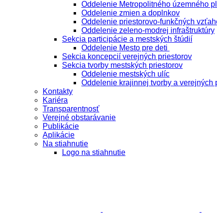
Oddelenie Metropolitného územného p
Oddelenie zmien a doplnkov
Oddelenie priestorovo-funkčných vzťah
Oddelenie zeleno-modrej infraštruktúry
Sekcia participácie a mestských štúdií
Oddelenie Mesto pre deti
Sekcia koncepcií verejných priestorov
Sekcia tvorby mestských priestorov
Oddelenie mestských ulíc
Oddelenie krajinnej tvorby a verejných 
Kontakty
Kariéra
Transparentnosť
Verejné obstarávanie
Publikácie
Aplikácie
Na stiahnutie
Logo na stiahnutie