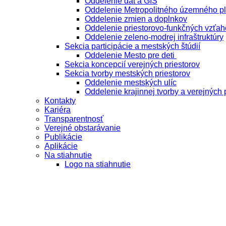
Oddelenie dát a GIS
Oddelenie Metropolitného územného p
Oddelenie zmien a doplnkov
Oddelenie priestorovo-funkčných vzťah
Oddelenie zeleno-modrej infraštruktúry
Sekcia participácie a mestských štúdií
Oddelenie Mesto pre deti
Sekcia koncepcií verejných priestorov
Sekcia tvorby mestských priestorov
Oddelenie mestských ulíc
Oddelenie krajinnej tvorby a verejných 
Kontakty
Kariéra
Transparentnosť
Verejné obstarávanie
Publikácie
Aplikácie
Na stiahnutie
Logo na stiahnutie