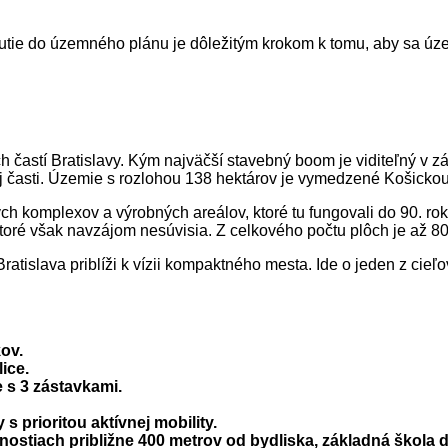
etnutie do územného plánu je dôležitým krokom k tomu, aby sa ú
ich častí Bratislavy. Kým najväčší stavebný boom je viditeľný v 
ej časti. Územie s rozlohou 138 hektárov je vymedzené Košickou 
 komplexov a výrobných areálov, ktoré tu fungovali do 90. rok
toré však navzájom nesúvisia. Z celkového počtu plôch je až 8
tislava priblíži k vízii kompaktného mesta. Ide o jeden z cieľ
ov.
ice.
e s 3 zástavkami.
 prioritou aktívnej mobility.
nostiach približne 400 metrov od bydliska, základná škola