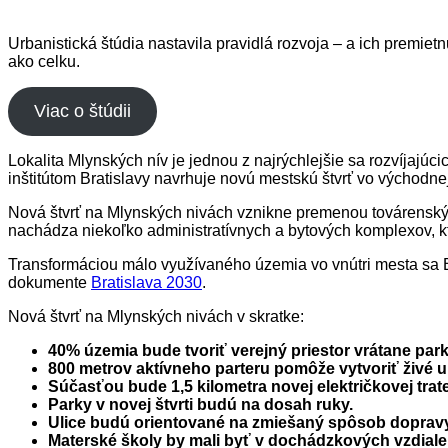
Urbanistická štúdia nastavila pravidlá rozvoja – a ich premi
ako celku.
Viac o štúdii
Lokalita Mlynských nív je jednou z najrýchlejšie sa rozvíjajúc
inštitútom Bratislavy navrhuje novú mestskú štvrť vo východn
Nová štvrť na Mlynských nivách vznikne premenou továrenských
nachádza niekoľko administratívnych a bytových komplexov, k
Transformáciou málo využívaného územia vo vnútri mesta sa Bra
dokumente
Bratislava 2030
.
Nová štvrť na Mlynských nivách v skratke:
40% územia bude tvoriť verejný priestor vrátane park
800 metrov aktívneho parteru pomôže vytvoriť živé ul
Súčasťou bude 1,5 kilometra novej električkovej trat
Parky v novej štvrti budú na dosah ruky.
Ulice budú orientované na zmiešaný spôsob dopravy s
Materské školy by mali byť v dochádzkových vzdiale