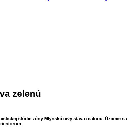
áva zelenú
anistickej štúdie zóny Mlynské nivy stáva reálnou. Územie
priestorom.