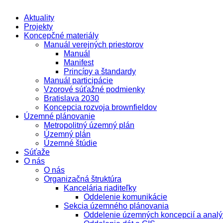
Aktuality
Projekty
Koncepčné materiály
Manuál verejných priestorov
Manuál
Manifest
Princípy a štandardy
Manuál participácie
Vzorové súťažné podmienky
Bratislava 2030
Koncepcia rozvoja brownfieldov
Územné plánovanie
Metropolitný územný plán
Územný plán
Územné štúdie
Súťaže
O nás
O nás
Organizačná štruktúra
Kancelária riaditeľky
Oddelenie komunikácie
Sekcia územného plánovania
Oddelenie územných koncepcií a analý