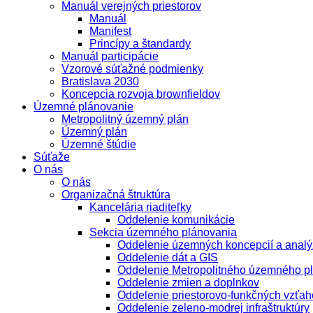
Manuál verejných priestorov
Manuál
Manifest
Princípy a štandardy
Manuál participácie
Vzorové súťažné podmienky
Bratislava 2030
Koncepcia rozvoja brownfieldov
Územné plánovanie
Metropolitný územný plán
Územný plán
Územné štúdie
Súťaže
O nás
O nás
Organizačná štruktúra
Kancelária riaditeľky
Oddelenie komunikácie
Sekcia územného plánovania
Oddelenie územných koncepcií a analý
Oddelenie dát a GIS
Oddelenie Metropolitného územného p
Oddelenie zmien a doplnkov
Oddelenie priestorovo-funkčných vzťah
Oddelenie zeleno-modrej infraštruktúry