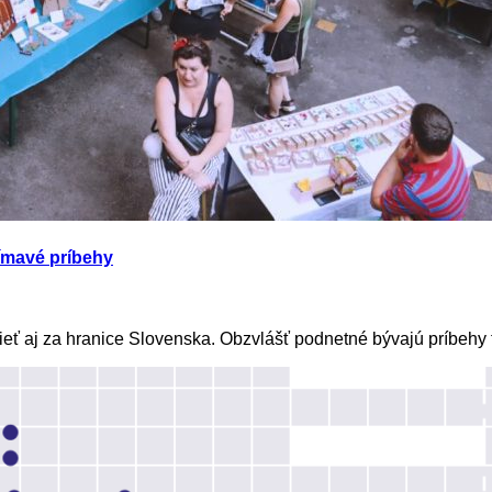
jímavé príbehy
ieť aj za hranice Slovenska. Obzvlášť podnetné bývajú príbehy tr