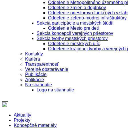
Oddelenie Metropolitného územného p
Oddelenie zmien a doplnkov
Oddelenie priestorovo-funkčných vzťah
Oddelenie zeleno-modrej infraštruktúry
Sekcia participácie a mestských štúdií
Oddelenie Mesto pre deti
Sekcia koncepcií verejných priestorov
Sekcia tvorby mestských priestorov
Oddelenie mestských ulíc
Oddelenie krajinnej tvorby a verejných 
Kontakty
Kariéra
Transparentnosť
Verejné obstarávanie
Publikácie
Aplikácie
Na stiahnutie
Logo na stiahnutie
Aktuality
Projekty
Koncepčné materiály