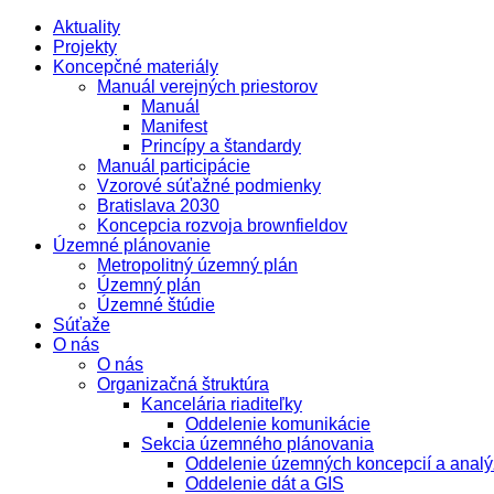
Aktuality
Projekty
Koncepčné materiály
Manuál verejných priestorov
Manuál
Manifest
Princípy a štandardy
Manuál participácie
Vzorové súťažné podmienky
Bratislava 2030
Koncepcia rozvoja brownfieldov
Územné plánovanie
Metropolitný územný plán
Územný plán
Územné štúdie
Súťaže
O nás
O nás
Organizačná štruktúra
Kancelária riaditeľky
Oddelenie komunikácie
Sekcia územného plánovania
Oddelenie územných koncepcií a analý
Oddelenie dát a GIS