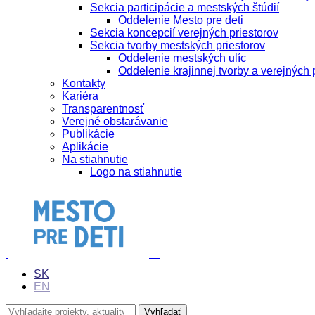
Sekcia participácie a mestských štúdií
Oddelenie Mesto pre deti
Sekcia koncepcií verejných priestorov
Sekcia tvorby mestských priestorov
Oddelenie mestských ulíc
Oddelenie krajinnej tvorby a verejných 
Kontakty
Kariéra
Transparentnosť
Verejné obstarávanie
Publikácie
Aplikácie
Na stiahnutie
Logo na stiahnutie
SK
EN