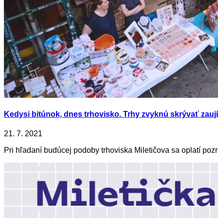
Kedysi bitúnok, dnes trhovisko. Trhy zvyknú skrývať zau
21. 7. 2021
Pri hľadaní budúcej podoby trhoviska Miletičova sa oplatí pozr