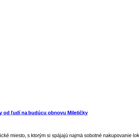
ty od ľudí na budúcu obnovu Miletičky
ické miesto, s ktorým si spájajú najmä sobotné nakupovanie loká