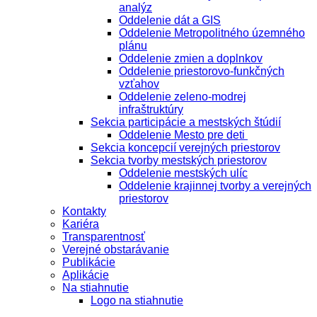
analýz
Oddelenie dát a GIS
Oddelenie Metropolitného územného
plánu
Oddelenie zmien a doplnkov
Oddelenie priestorovo-funkčných
vzťahov
Oddelenie zeleno-modrej
infraštruktúry
Sekcia participácie a mestských štúdií
Oddelenie Mesto pre deti
Sekcia koncepcií verejných priestorov
Sekcia tvorby mestských priestorov
Oddelenie mestských ulíc
Oddelenie krajinnej tvorby a verejných
priestorov
Kontakty
Kariéra
Transparentnosť
Verejné obstarávanie
Publikácie
Aplikácie
Na stiahnutie
Logo na stiahnutie