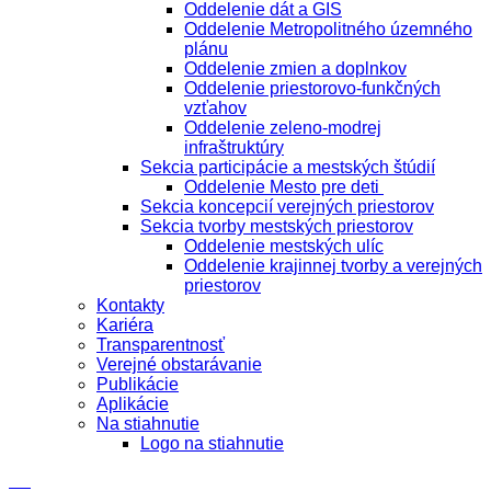
Oddelenie dát a GIS
Oddelenie Metropolitného územného
plánu
Oddelenie zmien a doplnkov
Oddelenie priestorovo-funkčných
vzťahov
Oddelenie zeleno-modrej
infraštruktúry
Sekcia participácie a mestských štúdií
Oddelenie Mesto pre deti
Sekcia koncepcií verejných priestorov
Sekcia tvorby mestských priestorov
Oddelenie mestských ulíc
Oddelenie krajinnej tvorby a verejných
priestorov
Kontakty
Kariéra
Transparentnosť
Verejné obstarávanie
Publikácie
Aplikácie
Na stiahnutie
Logo na stiahnutie