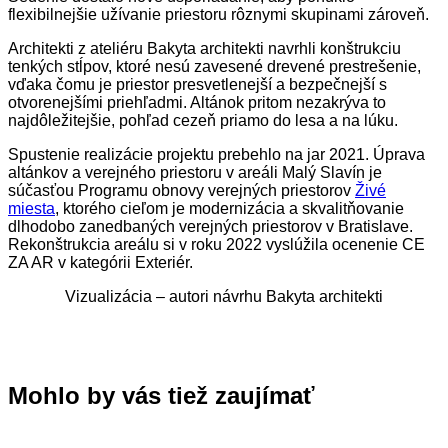
flexibilnejšie užívanie priestoru rôznymi skupinami zároveň.
Architekti z ateliéru Bakyta architekti navrhli konštrukciu
tenkých stĺpov, ktoré nesú zavesené drevené prestrešenie,
vďaka čomu je priestor presvetlenejší a bezpečnejší s
otvorenejšími priehľadmi. Altánok pritom nezakrýva to
najdôležitejšie, pohľad cezeň priamo do lesa a na lúku.
Spustenie realizácie projektu prebehlo na jar 2021. Úprava
altánkov a verejného priestoru v areáli Malý Slavín je
súčasťou Programu obnovy verejných priestorov
Živé
miesta
, ktorého cieľom je modernizácia a skvalitňovanie
dlhodobo zanedbaných verejných priestorov v Bratislave.
Rekonštrukcia areálu si v roku 2022 vyslúžila ocenenie CE
ZA AR v kategórii Exteriér.
Vizualizácia – autori návrhu Bakyta architekti
Mohlo by vás tiež zaujímať