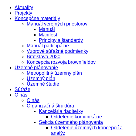
Aktuality
Projekty
Koncepčné materiály
Manuál verejných priestorov
Manuál
Manifest
Princípy a štandardy
Manuál participácie
Vzorové súťažné podmienky
Bratislava 2030
Koncepcia rozvoja brownfieldov
Územné plánovanie
Metropolitný územný plán
Územný plán
Územné štúdie
Súťaže
O nás
O nás
Organizačná štruktúra
Kancelária riaditeľky
Oddelenie komunikácie
Sekcia územného plánovania
Oddelenie územných koncepcií a
analýz