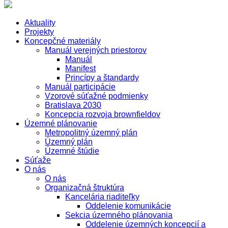
Aktuality
Projekty
Koncepčné materiály
Manuál verejných priestorov
Manuál
Manifest
Princípy a štandardy
Manuál participácie
Vzorové súťažné podmienky
Bratislava 2030
Koncepcia rozvoja brownfieldov
Územné plánovanie
Metropolitný územný plán
Územný plán
Územné štúdie
Súťaže
O nás
O nás
Organizačná štruktúra
Kancelária riaditeľky
Oddelenie komunikácie
Sekcia územného plánovania
Oddelenie územných koncepcií a