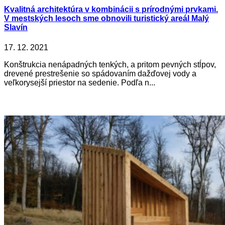
Kvalitná architektúra v kombinácii s prírodnými prvkami.
V mestských lesoch sme obnovili turistický areál Malý
Slavín
17. 12. 2021
Konštrukcia nenápadných tenkých, a pritom pevných stĺpov,
drevené prestrešenie so spádovaním dažďovej vody a
veľkorysejší priestor na sedenie. Podľa n...