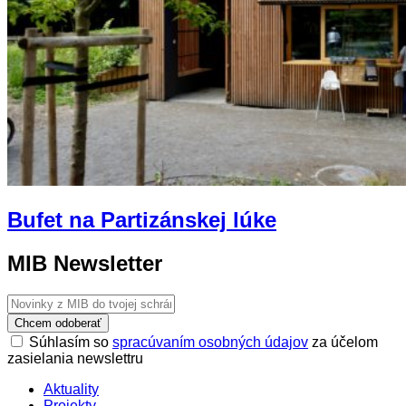
Bufet na Partizánskej lúke
MIB Newsletter
Chcem odoberať
Súhlasím so
spracúvaním osobných údajov
za účelom
zasielania newslettru
Aktuality
Projekty