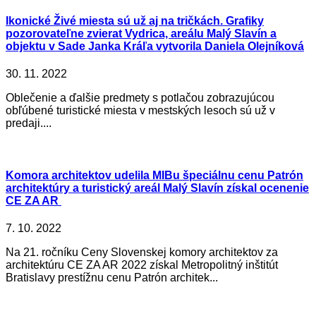
Ikonické Živé miesta sú už aj na tričkách. Grafiky
pozorovateľne zvierat Vydrica, areálu Malý Slavín a
objektu v Sade Janka Kráľa vytvorila Daniela Olejníková
30. 11. 2022
Oblečenie a ďalšie predmety s potlačou zobrazujúcou
obľúbené turistické miesta v mestských lesoch sú už v
predaji....
Komora architektov udelila MIBu špeciálnu cenu Patrón
architektúry a turistický areál Malý Slavín získal ocenenie
CE ZA AR
7. 10. 2022
Na 21. ročníku Ceny Slovenskej komory architektov za
architektúru CE ZA AR 2022 získal Metropolitný inštitút
Bratislavy prestížnu cenu Patrón architek...