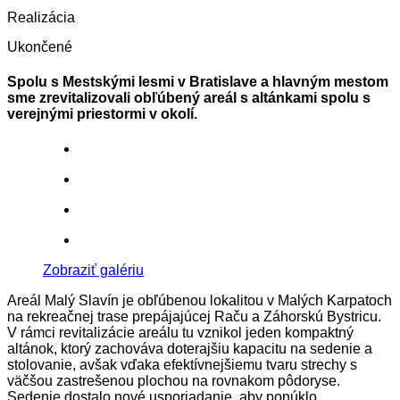
Realizácia
Ukončené
Spolu s Mestskými lesmi v Bratislave a hlavným mestom
sme zrevitalizovali obľúbený areál s altánkami spolu s
verejnými priestormi v okolí.
Zobraziť galériu
Areál Malý Slavín je obľúbenou lokalitou v Malých Karpatoch
na rekreačnej trase prepájajúcej Raču a Záhorskú Bystricu.
V rámci revitalizácie areálu tu vznikol jeden kompaktný
altánok, ktorý zachováva doterajšiu kapacitu na sedenie a
stolovanie, avšak vďaka efektívnejšiemu tvaru strechy s
väčšou zastrešenou plochou na rovnakom pôdoryse.
Sedenie dostalo nové usporiadanie, aby ponúklo