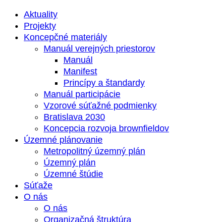
Aktuality
Projekty
Koncepčné materiály
Manuál verejných priestorov
Manuál
Manifest
Princípy a štandardy
Manuál participácie
Vzorové súťažné podmienky
Bratislava 2030
Koncepcia rozvoja brownfieldov
Územné plánovanie
Metropolitný územný plán
Územný plán
Územné štúdie
Súťaže
O nás
O nás
Organizačná štruktúra