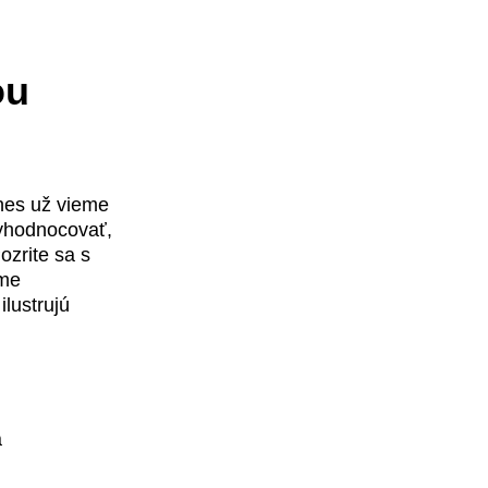
ou
dnes už vieme
vyhodnocovať,
ozrite sa s
ame
ilustrujú
a