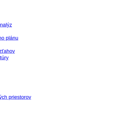
nalýz
ho plánu
vzťahov
túry
ých priestorov