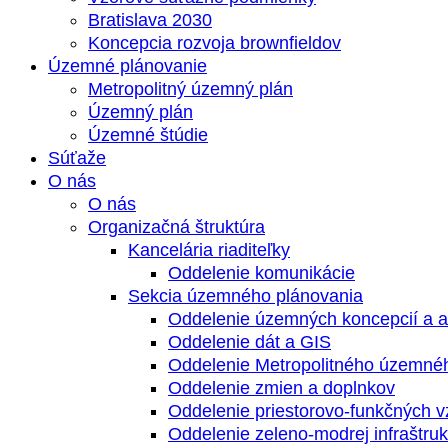
Bratislava 2030
Koncepcia rozvoja brownfieldov
Územné plánovanie
Metropolitný územný plán
Územný plán
Územné štúdie
Súťaže
O nás
O nás
Organizačná štruktúra
Kancelária riaditeľky
Oddelenie komunikácie
Sekcia územného plánovania
Oddelenie územných koncepcií a a
Oddelenie dát a GIS
Oddelenie Metropolitného územné
Oddelenie zmien a doplnkov
Oddelenie priestorovo-funkčných 
Oddelenie zeleno-modrej infraštruk