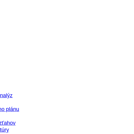
nalýz
ho plánu
vzťahov
túry