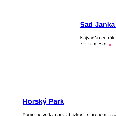
Sad Janka
Najväčší centrál
živosť mesta
»
Horský Park
Pomerne veľký park v blízkosti starého mesta