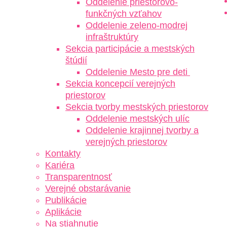
Oddelenie priestorovo-
funkčných vzťahov
Oddelenie zeleno-modrej
infraštruktúry
Sekcia participácie a mestských
štúdií
Oddelenie Mesto pre deti
Sekcia koncepcií verejných
priestorov
Sekcia tvorby mestských priestorov
Oddelenie mestských ulíc
Oddelenie krajinnej tvorby a
verejných priestorov
Kontakty
Kariéra
Transparentnosť
Verejné obstarávanie
Publikácie
Aplikácie
Na stiahnutie