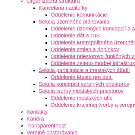
Organizačná štruktúra
Kancelária riaditeľky
Oddelenie komunikácie
Sekcia územného plánovania
Oddelenie územných koncepcií a a
Oddelenie dát a GIS
Oddelenie Metropolitného územné
Oddelenie zmien a doplnkov
Oddelenie priestorovo-funkčných 
Oddelenie zeleno-modrej infraštruk
Sekcia participácie a mestských štúdií
Oddelenie Mesto pre deti
Sekcia koncepcií verejných priestorov
Sekcia tvorby mestských priestorov
Oddelenie mestských ulíc
Oddelenie krajinnej tvorby a verejn
Kontakty
Kariéra
Transparentnosť
Verejné obstarávanie