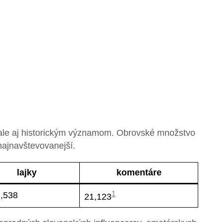
, ale aj historickým významom. Obrovské množstvo
najnavštevovanejší.
lajky
komentáre
1
2,538
21,123