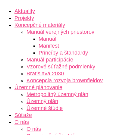
Aktuality
Projekty
Koncepčné materiály
Manuál verejných priestorov
Manuál
Manifest
Princípy a štandardy
Manuál participácie
Vzorové súťažné podmienky
Bratislava 2030
Koncepcia rozvoja brownfieldov
Územné plánovanie
Metropolitný územný plán
Územný plán
Územné štúdie
Súťaže
O nás
O nás