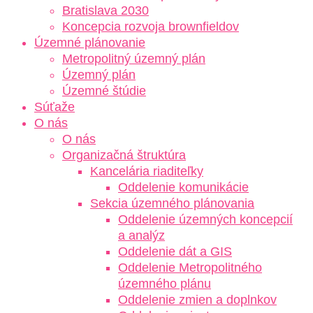
Bratislava 2030
Koncepcia rozvoja brownfieldov
Územné plánovanie
Metropolitný územný plán
Územný plán
Územné štúdie
Súťaže
O nás
O nás
Organizačná štruktúra
Kancelária riaditeľky
Oddelenie komunikácie
Sekcia územného plánovania
Oddelenie územných koncepcií
a analýz
Oddelenie dát a GIS
Oddelenie Metropolitného
územného plánu
Oddelenie zmien a doplnkov