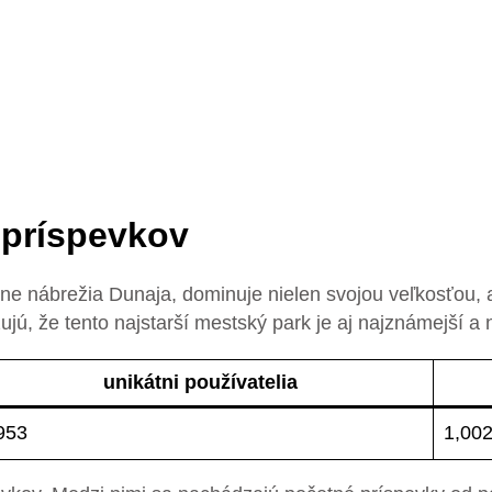
 príspevkov
rane nábrežia Dunaja, dominuje nielen svojou veľkosťou
jú, že tento najstarší mestský park je aj najznámejší a 
unikátni používatelia
953
1,00