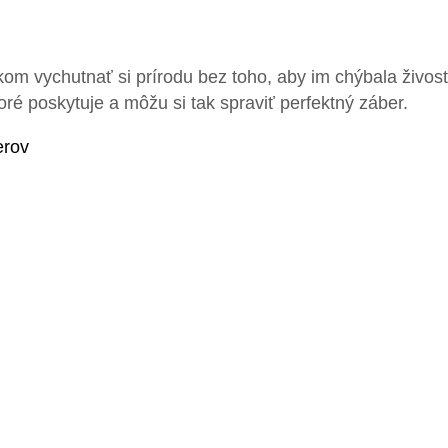
kom vychutnať si prírodu bez toho, aby im chýbala živo
ré poskytuje a môžu si tak spraviť perfektný záber.
erov