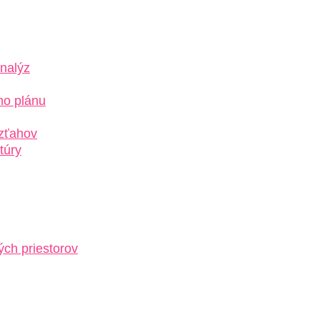
nalýz
ho plánu
vzťahov
túry
ých priestorov