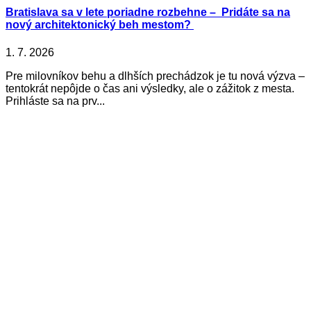
Bratislava sa v lete poriadne rozbehne – Pridáte sa na
nový architektonický beh mestom?
1. 7. 2026
Pre milovníkov behu a dlhších prechádzok je tu nová výzva –
tentokrát nepôjde o čas ani výsledky, ale o zážitok z mesta.
Prihláste sa na prv...