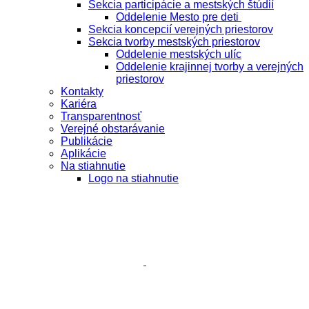
Sekcia participácie a mestských štúdií
Oddelenie Mesto pre deti
Sekcia koncepcií verejných priestorov
Sekcia tvorby mestských priestorov
Oddelenie mestských ulíc
Oddelenie krajinnej tvorby a verejných
priestorov
Kontakty
Kariéra
Transparentnosť
Verejné obstarávanie
Publikácie
Aplikácie
Na stiahnutie
Logo na stiahnutie