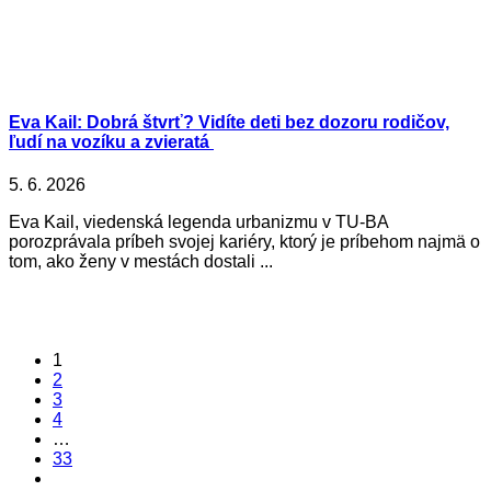
Eva Kail: Dobrá štvrť? Vidíte deti bez dozoru rodičov,
ľudí na vozíku a zvieratá
5. 6. 2026
Eva Kail, viedenská legenda urbanizmu v TU-BA
porozprávala príbeh svojej kariéry, ktorý je príbehom najmä o
tom, ako ženy v mestách dostali ...
1
2
3
4
…
33