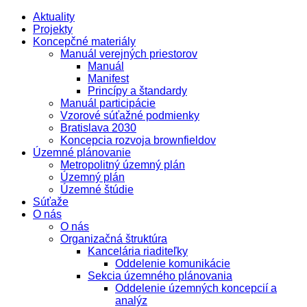
Aktuality
Projekty
Koncepčné materiály
Manuál verejných priestorov
Manuál
Manifest
Princípy a štandardy
Manuál participácie
Vzorové súťažné podmienky
Bratislava 2030
Koncepcia rozvoja brownfieldov
Územné plánovanie
Metropolitný územný plán
Územný plán
Územné štúdie
Súťaže
O nás
O nás
Organizačná štruktúra
Kancelária riaditeľky
Oddelenie komunikácie
Sekcia územného plánovania
Oddelenie územných koncepcií a
analýz