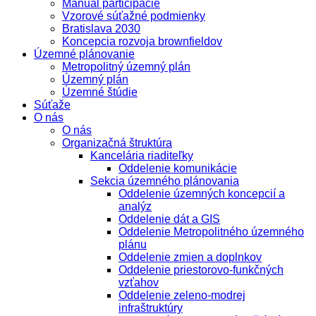
Manuál participácie
Vzorové súťažné podmienky
Bratislava 2030
Koncepcia rozvoja brownfieldov
Územné plánovanie
Metropolitný územný plán
Územný plán
Územné štúdie
Súťaže
O nás
O nás
Organizačná štruktúra
Kancelária riaditeľky
Oddelenie komunikácie
Sekcia územného plánovania
Oddelenie územných koncepcií a
analýz
Oddelenie dát a GIS
Oddelenie Metropolitného územného
plánu
Oddelenie zmien a doplnkov
Oddelenie priestorovo-funkčných
vzťahov
Oddelenie zeleno-modrej
infraštruktúry