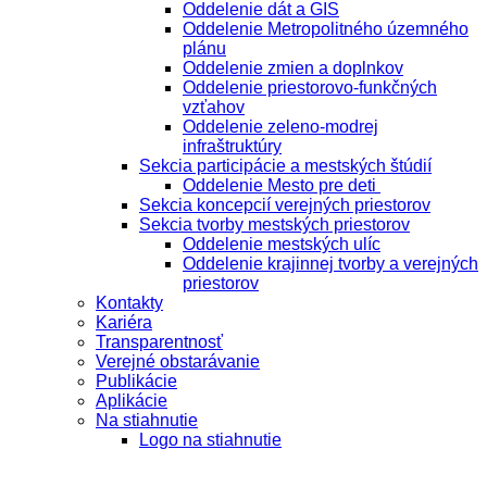
Oddelenie dát a GIS
Oddelenie Metropolitného územného
plánu
Oddelenie zmien a doplnkov
Oddelenie priestorovo-funkčných
vzťahov
Oddelenie zeleno-modrej
infraštruktúry
Sekcia participácie a mestských štúdií
Oddelenie Mesto pre deti
Sekcia koncepcií verejných priestorov
Sekcia tvorby mestských priestorov
Oddelenie mestských ulíc
Oddelenie krajinnej tvorby a verejných
priestorov
Kontakty
Kariéra
Transparentnosť
Verejné obstarávanie
Publikácie
Aplikácie
Na stiahnutie
Logo na stiahnutie