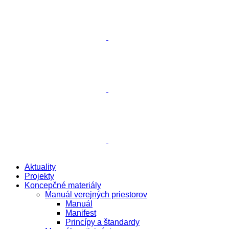
Aktuality
Projekty
Koncepčné materiály
Manuál verejných priestorov
Manuál
Manifest
Princípy a štandardy