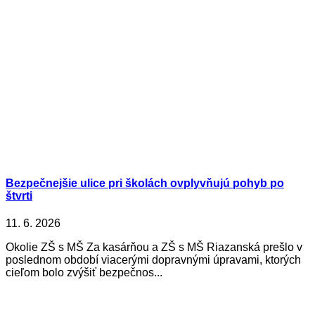
Bezpečnejšie ulice pri školách ovplyvňujú pohyb po
štvrti
11. 6. 2026
Okolie ZŠ s MŠ Za kasárňou a ZŠ s MŠ Riazanská prešlo v
poslednom období viacerými dopravnými úpravami, ktorých
cieľom bolo zvýšiť bezpečnos...