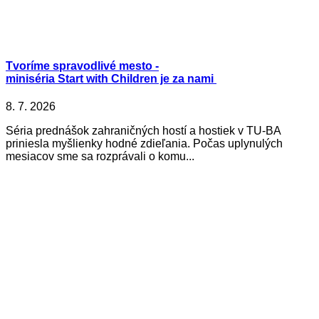
Tvoríme spravodlivé mesto -
miniséria Start with Children je za nami
8. 7. 2026
Séria prednášok zahraničných hostí a hostiek v TU-BA
priniesla myšlienky hodné zdieľania. Počas uplynulých
mesiacov sme sa rozprávali o komu...