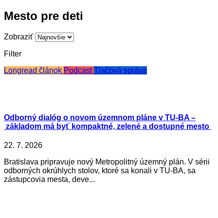
Mesto pre deti
Zobraziť
Filter
Longread článok
Podcast
Tlačová správa
Odborný dialóg o novom územnom pláne v TU-BA –
základom má byť kompaktné, zelené a dostupné mesto
22. 7. 2026
Bratislava pripravuje nový Metropolitný územný plán. V sérii
odborných okrúhlych stolov, ktoré sa konali v TU-BA, sa
zástupcovia mesta, deve...