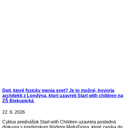
Deti, ktoré fyzicky menia svet? Je to možné, hovoria
architekti z Londýna, ktorí uzavreli Start with children na
ZŠ Biskupická
22. 6. 2026
Cyklus prednášok Start with Children uzavrela posledná
diskusia s londýnskym štúdiom Matt+Fiona, ktoré zapája do