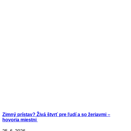
Zimný prístav? Živá štvrť pre ľudí a so žeriavmi –
hovoria miestni