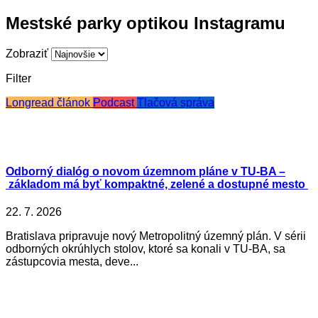
Mestské parky optikou Instagramu
Zobraziť
Filter
Longread článok
Podcast
Tlačová správa
Odborný dialóg o novom územnom pláne v TU-BA –
základom má byť kompaktné, zelené a dostupné mesto
22. 7. 2026
Bratislava pripravuje nový Metropolitný územný plán. V sérii
odborných okrúhlych stolov, ktoré sa konali v TU-BA, sa
zástupcovia mesta, deve...