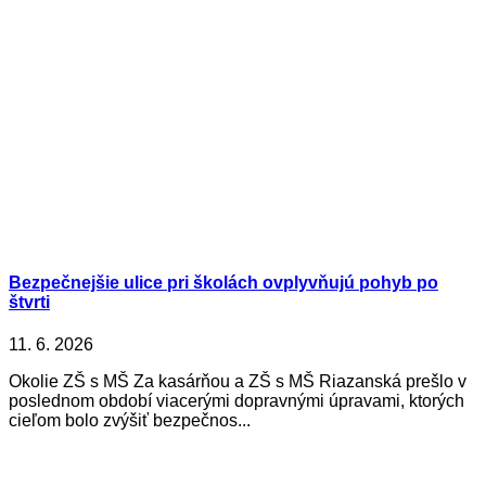
Bezpečnejšie ulice pri školách ovplyvňujú pohyb po
štvrti
11. 6. 2026
Okolie ZŠ s MŠ Za kasárňou a ZŠ s MŠ Riazanská prešlo v
poslednom období viacerými dopravnými úpravami, ktorých
cieľom bolo zvýšiť bezpečnos...