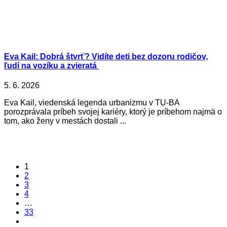
Eva Kail: Dobrá štvrť? Vidíte deti bez dozoru rodičov,
ľudí na vozíku a zvieratá
5. 6. 2026
Eva Kail, viedenská legenda urbanizmu v TU-BA
porozprávala príbeh svojej kariéry, ktorý je príbehom najmä o
tom, ako ženy v mestách dostali ...
1
2
3
4
…
33