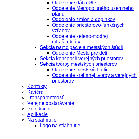
Oddelenie dát a GIS
Oddelenie Metropolitného územného
plánu
Oddelenie zmien a doplnkov
Oddelenie priestorovo-funkčných
vzťahov
Oddelenie zeleno-modrej
infraštruktúry
Sekcia participácie a mestských štúdií
Oddelenie Mesto pre deti
Sekcia koncepcií verejných priestorov
Sekcia tvorby mestských priestorov
Oddelenie mestských ulíc
Oddelenie krajinnej tvorby a verejných
priestorov
Kontakty
Kariéra
Transparentnosť
Verejné obstarávanie
Publikácie
Aplikácie
Na stiahnutie
Logo na stiahnutie