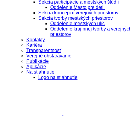
Sekcia participácie a mestských štúdií
Oddelenie Mesto pre deti
Sekcia koncepcií verejných priestorov
Sekcia tvorby mestských priestorov
Oddelenie mestských ulíc
Oddelenie krajinnej tvorby a verejných
priestorov
Kontakty
Kariéra
Transparentnosť
Verejné obstarávanie
Publikácie
Aplikácie
Na stiahnutie
Logo na stiahnutie