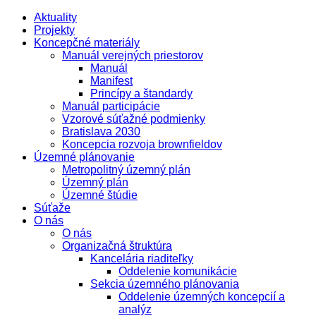
Aktuality
Projekty
Koncepčné materiály
Manuál verejných priestorov
Manuál
Manifest
Princípy a štandardy
Manuál participácie
Vzorové súťažné podmienky
Bratislava 2030
Koncepcia rozvoja brownfieldov
Územné plánovanie
Metropolitný územný plán
Územný plán
Územné štúdie
Súťaže
O nás
O nás
Organizačná štruktúra
Kancelária riaditeľky
Oddelenie komunikácie
Sekcia územného plánovania
Oddelenie územných koncepcií a
analýz