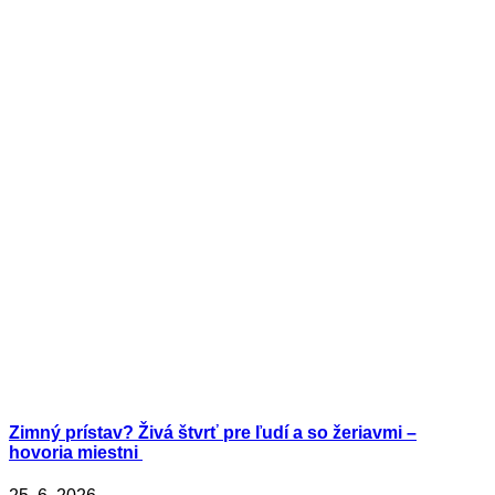
Zimný prístav? Živá štvrť pre ľudí a so žeriavmi –
hovoria miestni