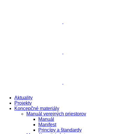
Aktuality
Projekty
Koncepčné materiály
Manuál verejných priestorov
Manuál
Manifest
Princípy a štandardy