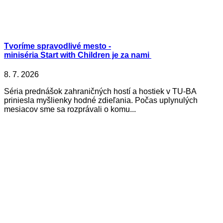
Tvoríme spravodlivé mesto -
miniséria Start with Children je za nami
8. 7. 2026
Séria prednášok zahraničných hostí a hostiek v TU-BA
priniesla myšlienky hodné zdieľania. Počas uplynulých
mesiacov sme sa rozprávali o komu...