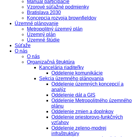
Manuál participácie
Vzorové súťažné podmienky
Bratislava 2030
Koncepcia rozvoja brownfieldov
Územné plánovanie
Metropolitný územný plán
Územný plán
Územné štúdie
Súťaže
O nás
O nás
Organizačná štruktúra
Kancelária riaditeľky
Oddelenie komunikácie
Sekcia územného plánovania
Oddelenie územných koncepcií a
analýz
Oddelenie dát a GIS
Oddelenie Metropolitného územného
plánu
Oddelenie zmien a doplnkov
Oddelenie priestorovo-funkčných
vzťahov
Oddelenie zeleno-modrej
infraštruktúry