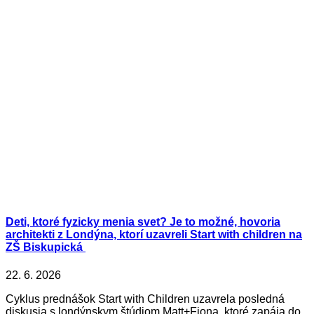
Deti, ktoré fyzicky menia svet? Je to možné, hovoria
architekti z Londýna, ktorí uzavreli Start with children na
ZŠ Biskupická
22. 6. 2026
Cyklus prednášok Start with Children uzavrela posledná
diskusia s londýnskym štúdiom Matt+Fiona, ktoré zapája do