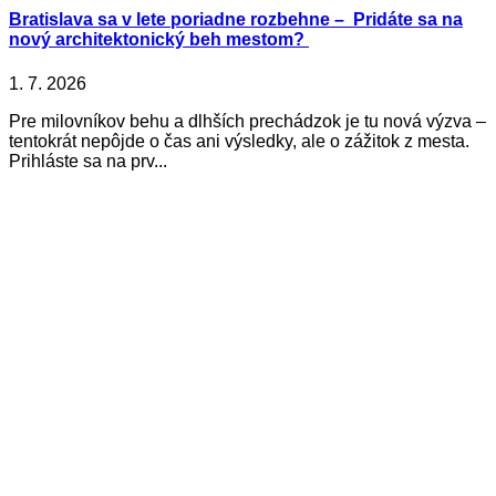
Bratislava sa v lete poriadne rozbehne – Pridáte sa na
nový architektonický beh mestom?
1. 7. 2026
Pre milovníkov behu a dlhších prechádzok je tu nová výzva –
tentokrát nepôjde o čas ani výsledky, ale o zážitok z mesta.
Prihláste sa na prv...