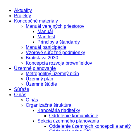
Aktuality
Projekty
Koncepčné materiály
Manuál verejných priestorov
Manuál
Manifest
Princípy a štandardy
Manuál participácie
Vzorové súťažné podmienky
Bratislava 2030
Koncepcia rozvoja brownfieldov
Územné plánovanie
Metropolitný územný plán
Územný plán
Územné štúdie
Súťaže
O nás
O nás
Organizačná štruktúra
Kancelária riaditeľky
Oddelenie komunikácie
Sekcia územného plánovania
Oddelenie územných koncepcií a analý