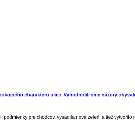
pokojného charakteru ulice. Vyhodnotili sme názory obyva
li podmienky pre chodcov, vysadila nová zeleň, a tiež vytvorilo m