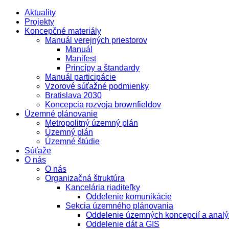
Aktuality
Projekty
Koncepčné materiály
Manuál verejných priestorov
Manuál
Manifest
Princípy a štandardy
Manuál participácie
Vzorové súťažné podmienky
Bratislava 2030
Koncepcia rozvoja brownfieldov
Územné plánovanie
Metropolitný územný plán
Územný plán
Územné štúdie
Súťaže
O nás
O nás
Organizačná štruktúra
Kancelária riaditeľky
Oddelenie komunikácie
Sekcia územného plánovania
Oddelenie územných koncepcií a analý
Oddelenie dát a GIS