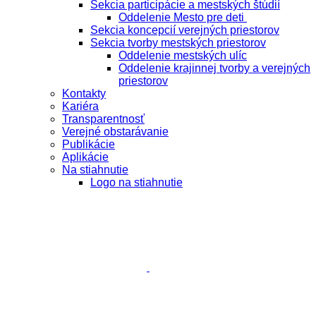
Sekcia participácie a mestských štúdií
Oddelenie Mesto pre deti
Sekcia koncepcií verejných priestorov
Sekcia tvorby mestských priestorov
Oddelenie mestských ulíc
Oddelenie krajinnej tvorby a verejných
priestorov
Kontakty
Kariéra
Transparentnosť
Verejné obstarávanie
Publikácie
Aplikácie
Na stiahnutie
Logo na stiahnutie