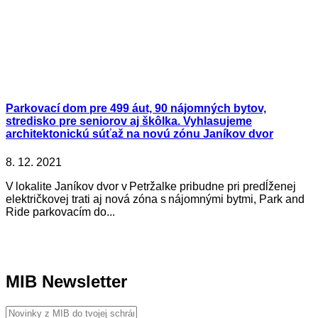
Parkovací dom pre 499 áut, 90 nájomných bytov,
stredisko pre seniorov aj škôlka. Vyhlasujeme
architektonickú súťaž na novú zónu Janíkov dvor
8. 12. 2021
V lokalite Janíkov dvor v Petržalke pribudne pri predĺženej
električkovej trati aj nová zóna s nájomnými bytmi, Park and
Ride parkovacím do...
MIB Newsletter