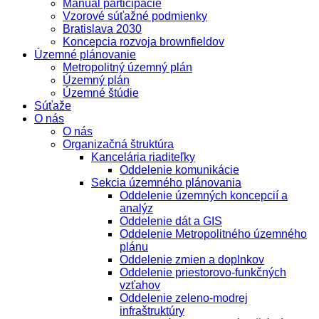
Manuál participácie
Vzorové súťažné podmienky
Bratislava 2030
Koncepcia rozvoja brownfieldov
Územné plánovanie
Metropolitný územný plán
Územný plán
Územné štúdie
Súťaže
O nás
O nás
Organizačná štruktúra
Kancelária riaditeľky
Oddelenie komunikácie
Sekcia územného plánovania
Oddelenie územných koncepcií a
analýz
Oddelenie dát a GIS
Oddelenie Metropolitného územného
plánu
Oddelenie zmien a doplnkov
Oddelenie priestorovo-funkčných
vzťahov
Oddelenie zeleno-modrej
infraštruktúry