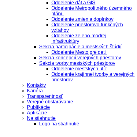
Oddelenie dát a GIS
Oddelenie Metropolitného územného
plánu
Oddelenie zmien a doplnkov
Oddelenie priestorovo-funkčných
vzťahov
Oddelenie zeleno-modrej
infraštruktúry
Sekcia participácie a mestských štúdií
Oddelenie Mesto pre deti
Sekcia koncepcií verejných priestorov
Sekcia tvorby mestských priestorov
Oddelenie mestských ulíc
Oddelenie krajinnej tvorby a verejných
priestorov
Kontakty
Kariéra
Transparentnosť
Verejné obstarávanie
Publikácie
Aplikácie
Na stiahnutie
Logo na stiahnutie