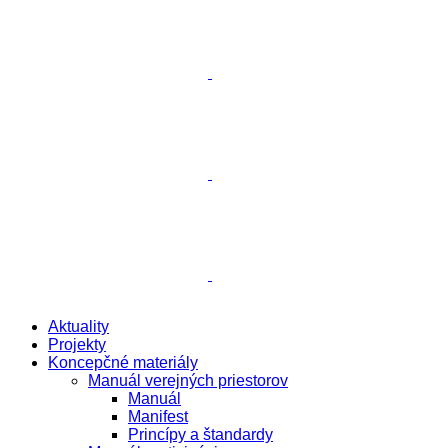
Aktuality
Projekty
Koncepčné materiály
Manuál verejných priestorov
Manuál
Manifest
Princípy a štandardy