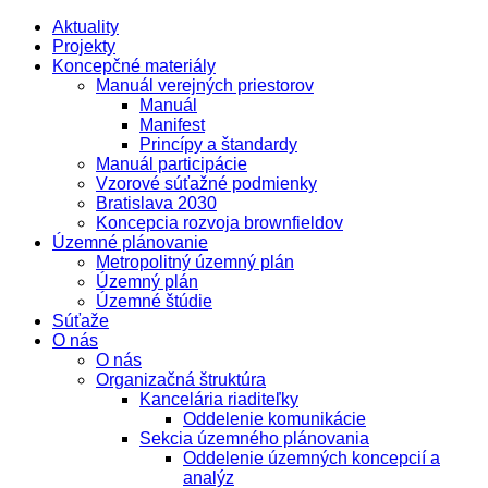
Aktuality
Projekty
Koncepčné materiály
Manuál verejných priestorov
Manuál
Manifest
Princípy a štandardy
Manuál participácie
Vzorové súťažné podmienky
Bratislava 2030
Koncepcia rozvoja brownfieldov
Územné plánovanie
Metropolitný územný plán
Územný plán
Územné štúdie
Súťaže
O nás
O nás
Organizačná štruktúra
Kancelária riaditeľky
Oddelenie komunikácie
Sekcia územného plánovania
Oddelenie územných koncepcií a
analýz