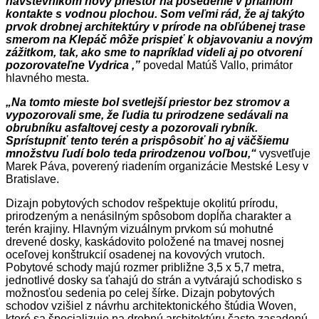
návštevníkom nový priestor na posedenie v priamom
kontakte s vodnou plochou. Som veľmi rád, že aj takýto
prvok drobnej architektúry v prírode na obľúbenej trase
smerom na Klepáč môže prispieť k objavovaniu a novým
zážitkom, tak, ako sme to napríklad videli aj po otvorení
pozorovateľne Vydrica ,”
povedal Matúš Vallo, primátor
hlavného mesta.
„Na tomto mieste bol svetlejší priestor bez stromov a
vypozorovali sme, že ľudia tu prirodzene sedávali na
obrubníku asfaltovej cesty a pozorovali rybník.
Sprístupniť tento terén a prispôsobiť ho aj väčšiemu
množstvu ľudí bolo teda prirodzenou voľbou,“
vysvetľuje
Marek Páva, poverený riadením organizácie Mestské Lesy v
Bratislave.
Dizajn pobytových schodov rešpektuje okolitú prírodu,
prirodzeným a nenásilným spôsobom dopĺňa charakter a
terén krajiny. Hlavným vizuálnym prvkom sú mohutné
drevené dosky, kaskádovito položené na tmavej nosnej
oceľovej konštrukcií osadenej na kovových vrutoch.
Pobytové schody majú rozmer približne 3,5 x 5,7 metra,
jednotlivé dosky sa ťahajú do strán a vytvárajú schodisko s
možnosťou sedenia po celej šírke. Dizajn pobytových
schodov vzišiel z návrhu architektonického štúdia Woven,
ktoré sa špecializuje na drobnú architektúru často zasadenú