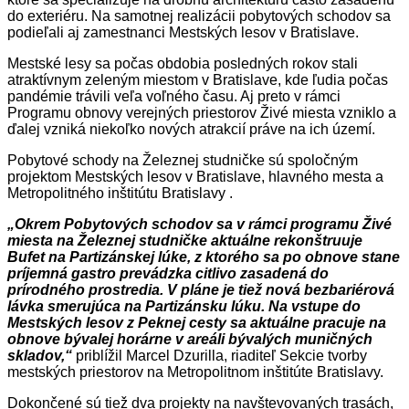
do exteriéru. Na samotnej realizácii pobytových schodov sa
podieľali aj zamestnanci Mestských lesov v Bratislave.
Mestské lesy sa počas obdobia posledných rokov stali
atraktívnym zeleným miestom v Bratislave, kde ľudia počas
pandémie trávili veľa voľného času. Aj preto v rámci
Programu obnovy verejných priestorov Živé miesta vzniklo a
ďalej vzniká niekoľko nových atrakcií práve na ich území.
Pobytové schody na Železnej studničke sú spoločným
projektom Mestských lesov v Bratislave, hlavného mesta a
Metropolitného inštitútu Bratislavy .
„Okrem Pobytových schodov sa v rámci programu Živé
miesta na Železnej studničke aktuálne rekonštruuje
Bufet na Partizánskej lúke, z ktorého sa po obnove stane
príjemná gastro prevádzka citlivo zasadená do
prírodného prostredia. V pláne je tiež nová bezbariérová
lávka smerujúca na Partizánsku lúku. Na vstupe do
Mestských lesov z Peknej cesty sa aktuálne pracuje na
obnove bývalej horárne v areáli bývalých muničných
skladov,“
priblížil Marcel Dzurilla, riaditeľ Sekcie tvorby
mestských priestorov na Metropolitnom inštitúte Bratislavy.
Dokončené sú tiež dva projekty na navštevovaných trasách,