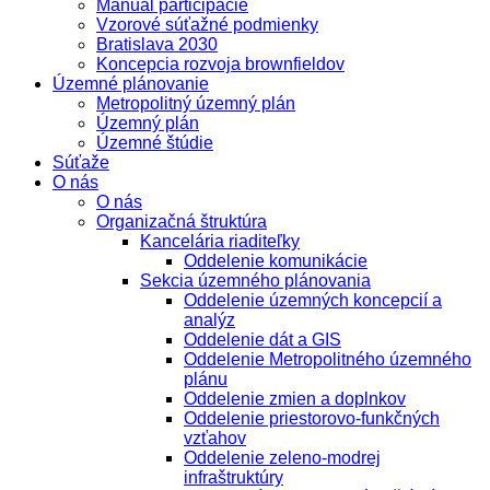
Manuál participácie
Vzorové súťažné podmienky
Bratislava 2030
Koncepcia rozvoja brownfieldov
Územné plánovanie
Metropolitný územný plán
Územný plán
Územné štúdie
Súťaže
O nás
O nás
Organizačná štruktúra
Kancelária riaditeľky
Oddelenie komunikácie
Sekcia územného plánovania
Oddelenie územných koncepcií a
analýz
Oddelenie dát a GIS
Oddelenie Metropolitného územného
plánu
Oddelenie zmien a doplnkov
Oddelenie priestorovo-funkčných
vzťahov
Oddelenie zeleno-modrej
infraštruktúry