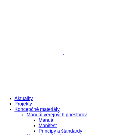
Aktuality
Projekty
Koncepčné materiály
Manuál verejných priestorov
Manuál
Manifest
Princípy a štandardy