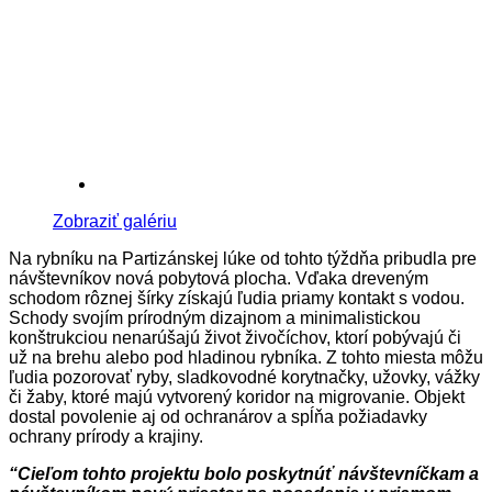
Zobraziť galériu
Na rybníku na Partizánskej lúke od tohto týždňa pribudla pre
návštevníkov nová pobytová plocha. Vďaka dreveným
schodom rôznej šírky získajú ľudia priamy kontakt s vodou.
Schody svojím prírodným dizajnom a minimalistickou
konštrukciou nenarúšajú život živočíchov, ktorí pobývajú či
už na brehu alebo pod hladinou rybníka. Z tohto miesta môžu
ľudia pozorovať ryby, sladkovodné korytnačky, užovky, vážky
či žaby, ktoré majú vytvorený koridor na migrovanie. Objekt
dostal povolenie aj od ochranárov a spĺňa požiadavky
ochrany prírody a krajiny.
“Cieľom tohto projektu bolo poskytnúť návštevníčkam a