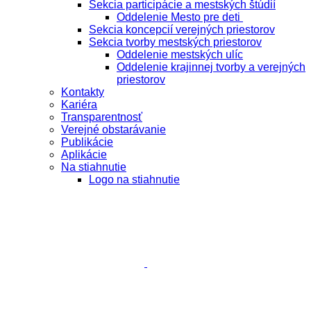
Sekcia participácie a mestských štúdií
Oddelenie Mesto pre deti
Sekcia koncepcií verejných priestorov
Sekcia tvorby mestských priestorov
Oddelenie mestských ulíc
Oddelenie krajinnej tvorby a verejných
priestorov
Kontakty
Kariéra
Transparentnosť
Verejné obstarávanie
Publikácie
Aplikácie
Na stiahnutie
Logo na stiahnutie