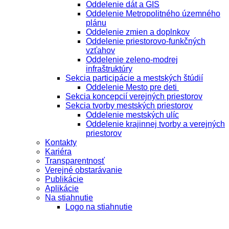
Oddelenie dát a GIS
Oddelenie Metropolitného územného
plánu
Oddelenie zmien a doplnkov
Oddelenie priestorovo-funkčných
vzťahov
Oddelenie zeleno-modrej
infraštruktúry
Sekcia participácie a mestských štúdií
Oddelenie Mesto pre deti
Sekcia koncepcií verejných priestorov
Sekcia tvorby mestských priestorov
Oddelenie mestských ulíc
Oddelenie krajinnej tvorby a verejných
priestorov
Kontakty
Kariéra
Transparentnosť
Verejné obstarávanie
Publikácie
Aplikácie
Na stiahnutie
Logo na stiahnutie