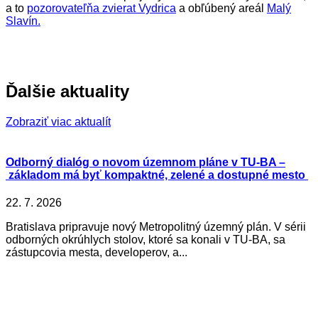
a to
pozorovateľňa zvierat Vydrica
a obľúbený areál
Malý
Slavín.
Ďalšie aktuality
Zobraziť viac aktualít
Odborný dialóg o novom územnom pláne v TU-BA –
základom má byť kompaktné, zelené a dostupné mesto
22. 7. 2026
Bratislava pripravuje nový Metropolitný územný plán. V sérii
odborných okrúhlych stolov, ktoré sa konali v TU-BA, sa
zástupcovia mesta, developerov, a...