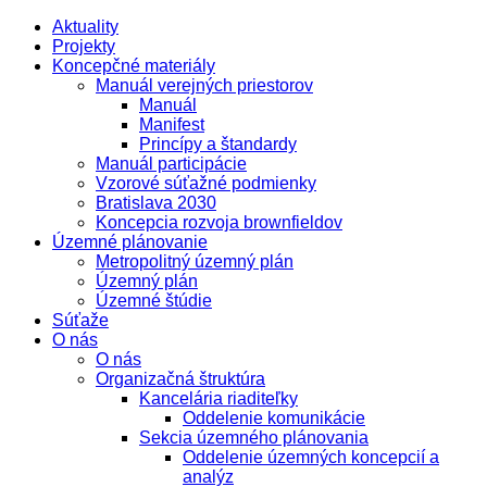
Aktuality
Projekty
Koncepčné materiály
Manuál verejných priestorov
Manuál
Manifest
Princípy a štandardy
Manuál participácie
Vzorové súťažné podmienky
Bratislava 2030
Koncepcia rozvoja brownfieldov
Územné plánovanie
Metropolitný územný plán
Územný plán
Územné štúdie
Súťaže
O nás
O nás
Organizačná štruktúra
Kancelária riaditeľky
Oddelenie komunikácie
Sekcia územného plánovania
Oddelenie územných koncepcií a
analýz