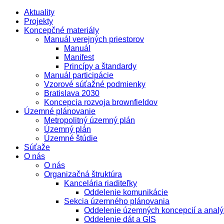
Aktuality
Projekty
Koncepčné materiály
Manuál verejných priestorov
Manuál
Manifest
Princípy a štandardy
Manuál participácie
Vzorové súťažné podmienky
Bratislava 2030
Koncepcia rozvoja brownfieldov
Územné plánovanie
Metropolitný územný plán
Územný plán
Územné štúdie
Súťaže
O nás
O nás
Organizačná štruktúra
Kancelária riaditeľky
Oddelenie komunikácie
Sekcia územného plánovania
Oddelenie územných koncepcií a analý
Oddelenie dát a GIS