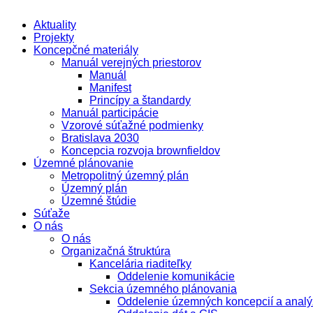
Aktuality
Projekty
Koncepčné materiály
Manuál verejných priestorov
Manuál
Manifest
Princípy a štandardy
Manuál participácie
Vzorové súťažné podmienky
Bratislava 2030
Koncepcia rozvoja brownfieldov
Územné plánovanie
Metropolitný územný plán
Územný plán
Územné štúdie
Súťaže
O nás
O nás
Organizačná štruktúra
Kancelária riaditeľky
Oddelenie komunikácie
Sekcia územného plánovania
Oddelenie územných koncepcií a analý