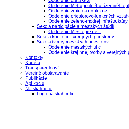
Oddelenie dát a GIS
Oddelenie Metropolitného územného p
Oddelenie zmien a doplnkov
Oddelenie priestorovo-funkčných vzťah
Oddelenie zeleno-modrej infraštruktúry
Sekcia participácie a mestských štúdií
Oddelenie Mesto pre deti
Sekcia koncepcií verejných priestorov
Sekcia tvorby mestských priestorov
Oddelenie mestských ulíc
Oddelenie krajinnej tvorby a verejných 
Kontakty
Kariéra
Transparentnosť
Verejné obstarávanie
Publikácie
Aplikácie
Na stiahnutie
Logo na stiahnutie