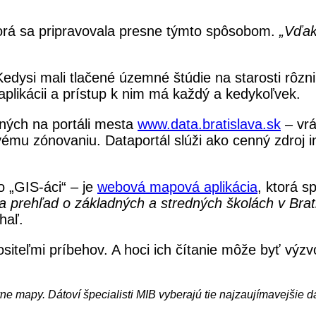
torá sa pripravovala presne týmto spôsobom.
„Vďak
Kedysi mali tlačené územné štúdie na starosti rôzn
aplikácii a prístup k nim má každý a kedykoľvek.
ných na portáli mesta
www.data.bratislava.sk
– vrá
ovému zónovaniu. Dataportál slúži ako cenný zdroj i
 „GIS-áci“ – je
webová mapová aplikácia
, ktorá s
a prehľad o základných a stredných školách v Brati
haľ.
iteľmi príbehov. A hoci ich čítanie môže byť výzv
vne mapy. Dátoví špecialisti MIB vyberajú tie najzaujímavejšie 