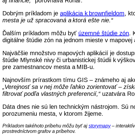
aj financie,“
porovnáva Rohaľ.
Dobrým príkladom je
aplikácia k brownfieldom
, k
mesta je už spracovaná a ktorá ešte nie.“
Ďalším príkladom môžu byť
územné štúdie zón
. 
digitálne štúdie zón na jednom mieste v mapovej 
Najväčšie množstvo mapových aplikácií je dostup
štúdie Mlynské nivy či urbanistickej štúdii k výšk
pre zamestnancov mesta a MIB-u.
Najnovším prírastkom tímu GIS – známeho aj ako
„Verejnosť sa v nej môže ľahko zorientovať – získ
filtrovať podľa vlastných preferencií,“
uzatvára Ro
Dáta dnes nie sú len technickým nástrojom. Sú nos
porozumeniu mesta, v ktorom žijeme.
Príkladom takéhoto príbehu môžu byť aj
storymapy
– interaktí
prostredníctvom grafov a príbehov.