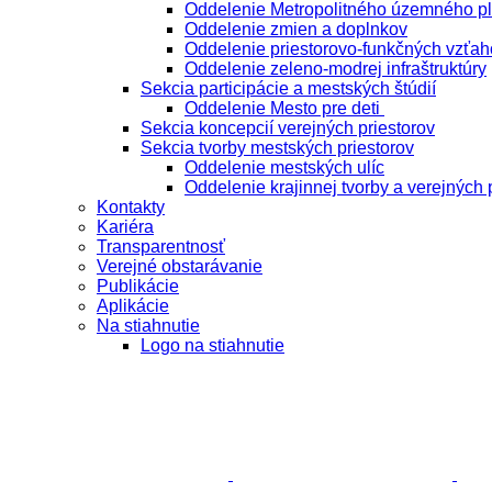
Oddelenie Metropolitného územného p
Oddelenie zmien a doplnkov
Oddelenie priestorovo-funkčných vzťah
Oddelenie zeleno-modrej infraštruktúry
Sekcia participácie a mestských štúdií
Oddelenie Mesto pre deti
Sekcia koncepcií verejných priestorov
Sekcia tvorby mestských priestorov
Oddelenie mestských ulíc
Oddelenie krajinnej tvorby a verejných 
Kontakty
Kariéra
Transparentnosť
Verejné obstarávanie
Publikácie
Aplikácie
Na stiahnutie
Logo na stiahnutie