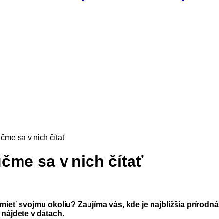
čme sa v nich čítať
učme sa v nich čítať
mieť svojmu okoliu? Zaujíma vás, kde je najbližšia prírodná
nájdete v dátach.