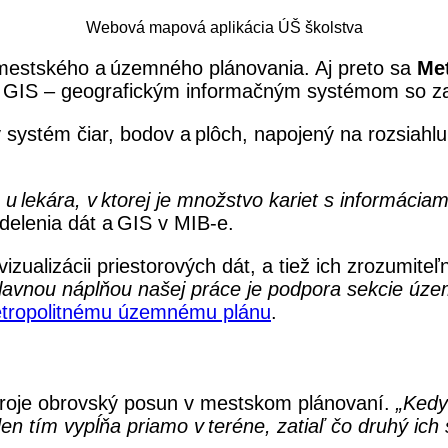
Webová mapová aplikácia ÚŠ školstva
 mestského a územného plánovania. Aj preto sa
Met
lasti GIS – geografickým informačným systémom so 
 systém čiar, bodov a plôch, napojený na rozsiahl
 lekára, v ktorej je množstvo kariet s informáciam
ddelenia dát a GIS v MIB-e.
izualizácii priestorových dát, a tiež ich zrozumiteľ
lavnou náplňou našej práce je podpora sekcie úze
tropolitnému územnému plánu
.
troje obrovský posun v mestskom plánovaní.
„Kedy
en tím vypĺňa priamo v teréne, zatiaľ čo druhý ich