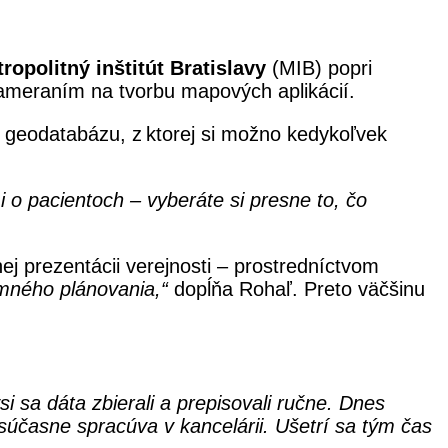
ropolitný inštitút Bratislavy
(MIB) popri
zameraním na tvorbu mapových aplikácií.
u geodatabázu, z ktorej si možno kedykoľvek
i o pacientoch – vyberáte si presne to, čo
nej prezentácii verejnosti – prostredníctvom
mného plánovania,“
dopĺňa Rohaľ. Preto väčšinu
si sa dáta zbierali a prepisovali ručne. Dnes
 súčasne spracúva v kancelárii. Ušetrí sa tým čas