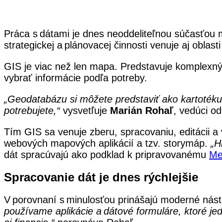
Práca s dátami je dnes neoddeliteľnou súčasťou
strategickej a plánovacej činnosti venuje aj ob
GIS je viac než len mapa. Predstavuje komplexný
vybrať informácie podľa potreby.
„Geodatabázu si môžete predstaviť ako kartotéku u
potrebujete,“
vysvetľuje
Marián Rohaľ
, vedúci o
Tím GIS sa venuje zberu, spracovaniu, editácii a v
webových mapových aplikácií a tzv. storymáp.
„H
dát spracúvajú ako podklad k pripravovanému
Me
Spracovanie dát je dnes rýchlejšie
V porovnaní s minulosťou prinášajú moderné nás
používame aplikácie a dátové formuláre, ktoré jed