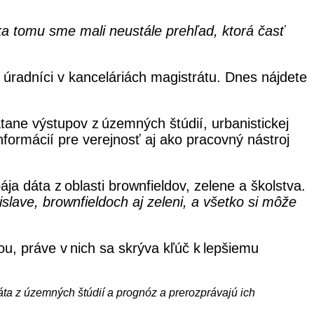
a tomu sme mali neustále prehľad, ktorá časť
i úradníci v kanceláriách magistrátu. Dnes nájdete
tane výstupov z územných štúdií, urbanistickej
nformácií pre verejnosť aj ako pracovný nástroj
pája dáta z oblasti brownfieldov, zelene a školstva.
slave, brownfieldoch aj zeleni, a všetko si môže
ou, práve v nich sa skrýva kľúč k lepšiemu
dáta z územných štúdií a prognóz a prerozprávajú ich