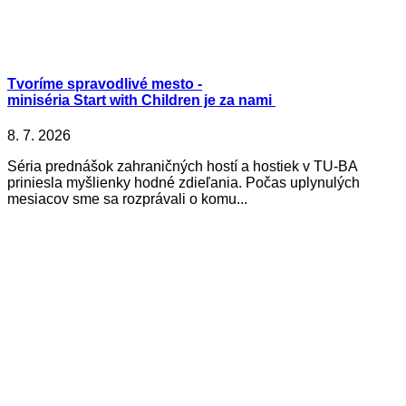
Tvoríme spravodlivé mesto -
miniséria Start with Children je za nami
8. 7. 2026
Séria prednášok zahraničných hostí a hostiek v TU-BA
priniesla myšlienky hodné zdieľania. Počas uplynulých
mesiacov sme sa rozprávali o komu...