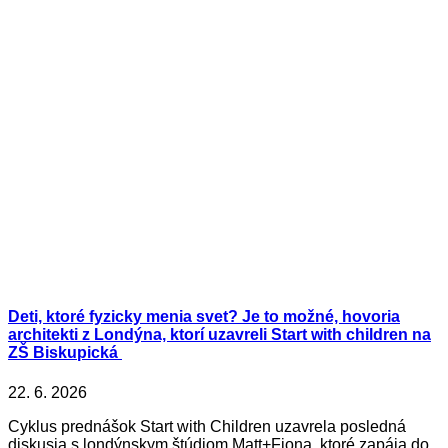
Deti, ktoré fyzicky menia svet? Je to možné, hovoria
architekti z Londýna, ktorí uzavreli Start with children na
ZŠ Biskupická
22. 6. 2026
Cyklus prednášok Start with Children uzavrela posledná
diskusia s londýnskym štúdiom Matt+Fiona, ktoré zapája do