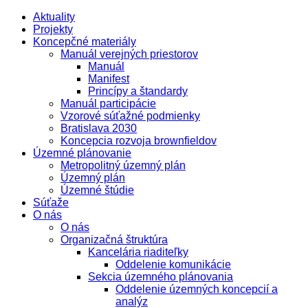
Aktuality
Projekty
Koncepčné materiály
Manuál verejných priestorov
Manuál
Manifest
Princípy a štandardy
Manuál participácie
Vzorové súťažné podmienky
Bratislava 2030
Koncepcia rozvoja brownfieldov
Územné plánovanie
Metropolitný územný plán
Územný plán
Územné štúdie
Súťaže
O nás
O nás
Organizačná štruktúra
Kancelária riaditeľky
Oddelenie komunikácie
Sekcia územného plánovania
Oddelenie územných koncepcií a
analýz