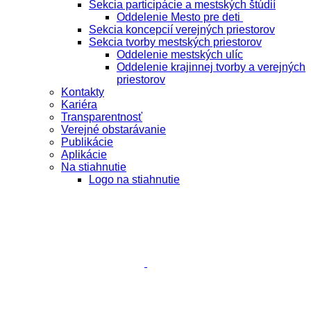
Sekcia participácie a mestských štúdií
Oddelenie Mesto pre deti
Sekcia koncepcií verejných priestorov
Sekcia tvorby mestských priestorov
Oddelenie mestských ulíc
Oddelenie krajinnej tvorby a verejných
priestorov
Kontakty
Kariéra
Transparentnosť
Verejné obstarávanie
Publikácie
Aplikácie
Na stiahnutie
Logo na stiahnutie