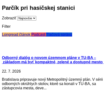
Parčík pri hasičskej stanici
Zobraziť
Filter
Longread článok
Podcast
Tlačová správa
Odborný dialóg o novom územnom pláne v TU-BA –
základom má byť kompaktné, zelené a dostupné mesto
22. 7. 2026
Bratislava pripravuje nový Metropolitný územný plán. V sérii
odborných okrúhlych stolov, ktoré sa konali v TU-BA, sa
zástupcovia mesta, deve...