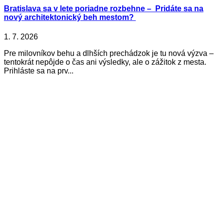
Bratislava sa v lete poriadne rozbehne – Pridáte sa na
nový architektonický beh mestom?
1. 7. 2026
Pre milovníkov behu a dlhších prechádzok je tu nová výzva –
tentokrát nepôjde o čas ani výsledky, ale o zážitok z mesta.
Prihláste sa na prv...