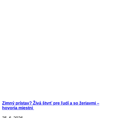
Zimný prístav? Živá štvrť pre ľudí a so žeriavmi –
hovoria miestni