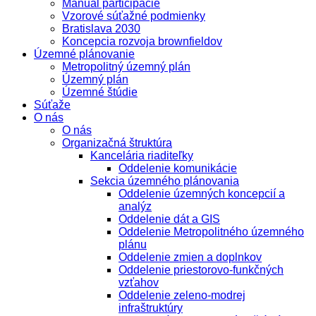
Manuál participácie
Vzorové súťažné podmienky
Bratislava 2030
Koncepcia rozvoja brownfieldov
Územné plánovanie
Metropolitný územný plán
Územný plán
Územné štúdie
Súťaže
O nás
O nás
Organizačná štruktúra
Kancelária riaditeľky
Oddelenie komunikácie
Sekcia územného plánovania
Oddelenie územných koncepcií a
analýz
Oddelenie dát a GIS
Oddelenie Metropolitného územného
plánu
Oddelenie zmien a doplnkov
Oddelenie priestorovo-funkčných
vzťahov
Oddelenie zeleno-modrej
infraštruktúry