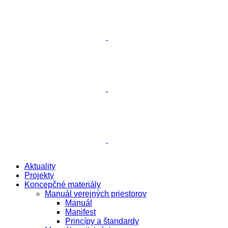
Aktuality
Projekty
Koncepčné materiály
Manuál verejných priestorov
Manuál
Manifest
Princípy a štandardy