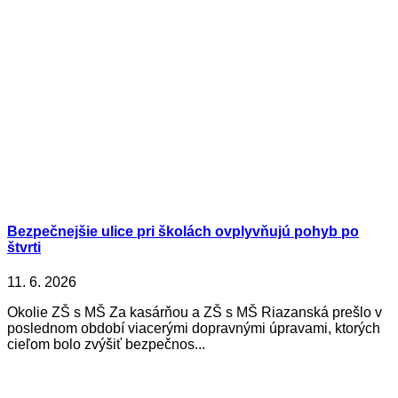
Bezpečnejšie ulice pri školách ovplyvňujú pohyb po
štvrti
11. 6. 2026
Okolie ZŠ s MŠ Za kasárňou a ZŠ s MŠ Riazanská prešlo v
poslednom období viacerými dopravnými úpravami, ktorých
cieľom bolo zvýšiť bezpečnos...