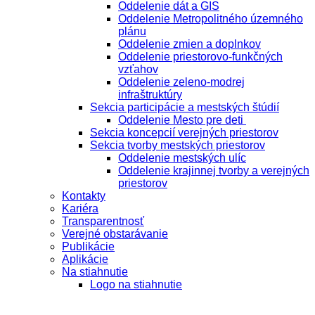
Oddelenie dát a GIS
Oddelenie Metropolitného územného
plánu
Oddelenie zmien a doplnkov
Oddelenie priestorovo-funkčných
vzťahov
Oddelenie zeleno-modrej
infraštruktúry
Sekcia participácie a mestských štúdií
Oddelenie Mesto pre deti
Sekcia koncepcií verejných priestorov
Sekcia tvorby mestských priestorov
Oddelenie mestských ulíc
Oddelenie krajinnej tvorby a verejných
priestorov
Kontakty
Kariéra
Transparentnosť
Verejné obstarávanie
Publikácie
Aplikácie
Na stiahnutie
Logo na stiahnutie