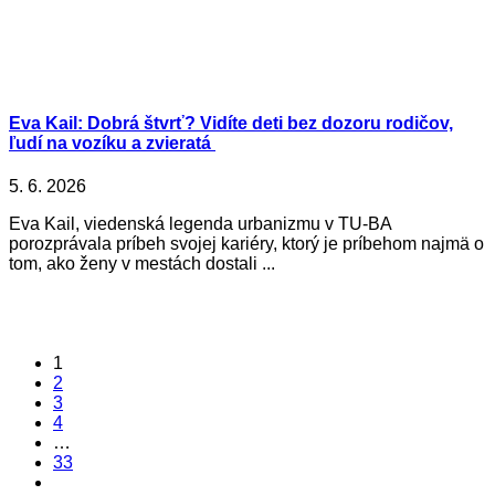
Eva Kail: Dobrá štvrť? Vidíte deti bez dozoru rodičov,
ľudí na vozíku a zvieratá
5. 6. 2026
Eva Kail, viedenská legenda urbanizmu v TU-BA
porozprávala príbeh svojej kariéry, ktorý je príbehom najmä o
tom, ako ženy v mestách dostali ...
1
2
3
4
…
33