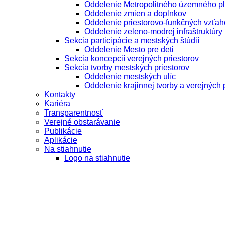
Oddelenie Metropolitného územného p
Oddelenie zmien a doplnkov
Oddelenie priestorovo-funkčných vzťah
Oddelenie zeleno-modrej infraštruktúry
Sekcia participácie a mestských štúdií
Oddelenie Mesto pre deti
Sekcia koncepcií verejných priestorov
Sekcia tvorby mestských priestorov
Oddelenie mestských ulíc
Oddelenie krajinnej tvorby a verejných 
Kontakty
Kariéra
Transparentnosť
Verejné obstarávanie
Publikácie
Aplikácie
Na stiahnutie
Logo na stiahnutie