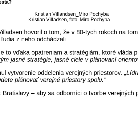
esta?
Kristian Villadsen, foto: Miro Pochyba
illadsen hovoril o tom, že v 80-tych rokoch na t
 ľudia z neho odchádzali.
e to vďaka opatreniam a stratégiám, ktoré vláda pr
ým jasné stratégie, jasné ciele v plánovaní orien
ul vytvorenie oddelenia verejných priestorov.
„
Lídr
udete plánovať verejné priestory spolu.”
 Bratislavy – aby sa odborníci o tvorbe verejných 