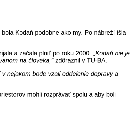
om bola Kodaň podobne ako my. Po nábreží išla
ijala a začala plniť po roku 2000.
„
Kodaň nie je
tovanom na človeka,”
zdôraznil v TU-BA.
i v nejakom bode vzali oddelenie dopravy a
priestorov mohli rozprávať spolu a aby boli