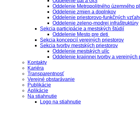
Oddelenie dát a GIS
Oddelenie Metropolitného územného p
Oddelenie zmien a doplnkov
Oddelenie priestorovo-funkčných vzťah
Oddelenie zeleno-modrej infraštruktúry
Sekcia participácie a mestských štúdií
Oddelenie Mesto pre deti
Sekcia koncepcií verejných priestorov
Sekcia tvorby mestských priestorov
Oddelenie mestských ulíc
Oddelenie krajinnej tvorby a verejných 
Kontakty
Kariéra
Transparentnosť
Verejné obstarávanie
Publikácie
Aplikácie
Na stiahnutie
Logo na stiahnutie