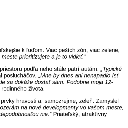
eľskejšie k ľuďom. Viac peších zón, viac zelene,
ste prioritizujete a je to vidieť.”
priestoru podľa neho stále patrí autám.
„Typické
l poslucháčov.
„Mne by dnes ani nenapadlo ísť
ade sa dokáže dostať sám. Podobne moja 12-
z rodinného života.
prvky hravosti a, samozrejme, zeleň. Zamyslel
ozerám na nové developmenty vo vašom meste,
vdepodobnosťou nie.”
Priateľský, atraktívny