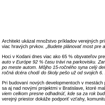
Architekt ukázal množstvo príkladov verejných pri
viac hravých prvkov.
„
Budete plánovať most pre aut
Hoci v Kodani dnes viac ako 65 % obyvateľov pre
auto v Európe 92 % času trávi na parkovisku. Zam
po meste autom. Môjho 15-ročného syna celý de
ročná dcéra chodí do školy pešo už od svojich 6. 
Pri budovaní nových developmentoch v mestách po
sa aj nad novými projektmi v Bratislave, ktoré m
viem celkom presne odhadnúť, kde sa za rok bud
verejný priestor dokáže podporiť vzťahy, komunit