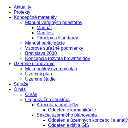
Aktuality
Projekty
Koncepčné materiály
Manuál verejných priestorov
Manuál
Manifest
Princípy a štandardy
Manuál participácie
Vzorové súťažné podmienky
Bratislava 2030
Koncepcia rozvoja brownfieldov
Územné plánovanie
Metropolitný územný plán
Územný plán
Územné štúdie
Súťaže
O nás
O nás
Organizačná štruktúra
Kancelária riaditeľky
Oddelenie komunikácie
Sekcia územného plánovania
Oddelenie územných koncepcií a analý
Oddelenie dát a GIS