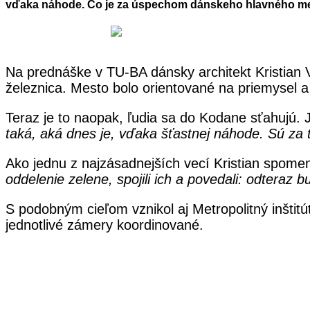
vďaka náhode. Čo je za úspechom dánskeho hlavného m
Na prednáške v TU-BA dánsky architekt Kristian V
železnica. Mesto bolo orientované na priemysel a
Teraz je to naopak, ľudia sa do Kodane sťahujú. J
taká, aká dnes je, vďaka šťastnej náhode. Sú za t
Ako jednu z najzásadnejších vecí Kristian spomen
oddelenie zelene, spojili ich a povedali: odteraz b
S podobným cieľom vznikol aj Metropolitný inštitút
jednotlivé zámery koordinované.