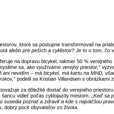
estorov, ktoré sa postupne transformovali na priat
á alebo pre peších a cyklistov? Je to o tom, čo v me
feruje na dopravu bicykel, takmer 50 % verejného 
yslime sa, ako využívame verejný priestor,”
vyzva
ň ani nevidím – má bicykel, má kartu na MHD, vš
rokov,”
podelil sa Kristian Villandsen s obrázkami 
važuje za dôležité dostať do verejného priestoru 
al šancu vidieť počas cyklojazdy mestom.
„
Keď sa p
ú susedia poznať a zdraviť a kde s najväčšou pra
u, dobrý pocit obyvateľov zo života.