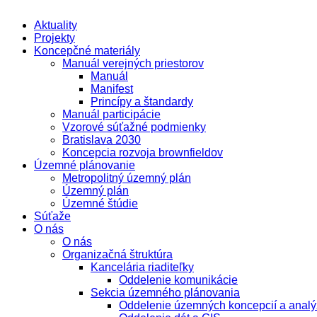
Aktuality
Projekty
Koncepčné materiály
Manuál verejných priestorov
Manuál
Manifest
Princípy a štandardy
Manuál participácie
Vzorové súťažné podmienky
Bratislava 2030
Koncepcia rozvoja brownfieldov
Územné plánovanie
Metropolitný územný plán
Územný plán
Územné štúdie
Súťaže
O nás
O nás
Organizačná štruktúra
Kancelária riaditeľky
Oddelenie komunikácie
Sekcia územného plánovania
Oddelenie územných koncepcií a analý