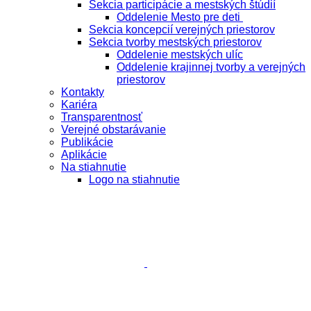
Sekcia participácie a mestských štúdií
Oddelenie Mesto pre deti
Sekcia koncepcií verejných priestorov
Sekcia tvorby mestských priestorov
Oddelenie mestských ulíc
Oddelenie krajinnej tvorby a verejných
priestorov
Kontakty
Kariéra
Transparentnosť
Verejné obstarávanie
Publikácie
Aplikácie
Na stiahnutie
Logo na stiahnutie