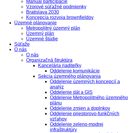
Manuál participácie
Vzorové súťažné podmienky
Bratislava 2030
Koncepcia rozvoja brownfieldov
Územné plánovanie
Metropolitný územný plán
Územný plán
Územné štúdie
Súťaže
O nás
O nás
Organizačná štruktúra
Kancelária riaditeľky
Oddelenie komunikácie
Sekcia územného plánovania
Oddelenie územných koncepcií a
analýz
Oddelenie dát a GIS
Oddelenie Metropolitného územného
plánu
Oddelenie zmien a doplnkov
Oddelenie priestorovo-funkčných
vzťahov
Oddelenie zeleno-modrej
infraštruktúry