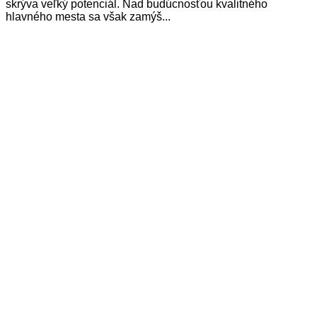
skrýva veľký potenciál. Nad budúcnosťou kvalitného
hlavného mesta sa však zamýš...