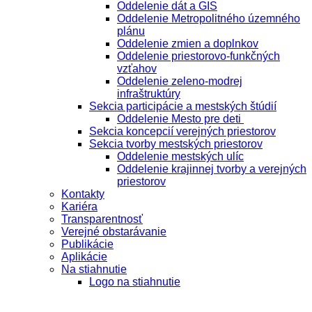
Oddelenie dát a GIS
Oddelenie Metropolitného územného
plánu
Oddelenie zmien a doplnkov
Oddelenie priestorovo-funkčných
vzťahov
Oddelenie zeleno-modrej
infraštruktúry
Sekcia participácie a mestských štúdií
Oddelenie Mesto pre deti
Sekcia koncepcií verejných priestorov
Sekcia tvorby mestských priestorov
Oddelenie mestských ulíc
Oddelenie krajinnej tvorby a verejných
priestorov
Kontakty
Kariéra
Transparentnosť
Verejné obstarávanie
Publikácie
Aplikácie
Na stiahnutie
Logo na stiahnutie