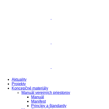
Aktuality
Projekty
Koncepčné materiály
Manuál verejných priestorov
Manuál
Manifest
Princípy a štandardy