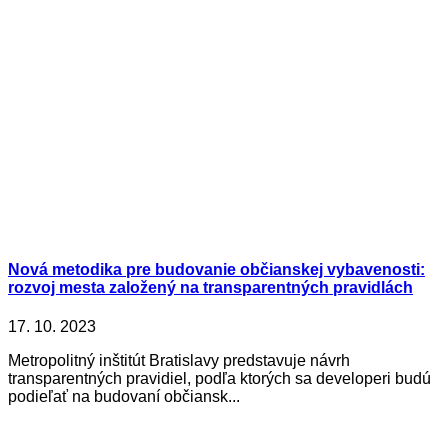
Nová metodika pre budovanie občianskej vybavenosti:
rozvoj mesta založený na transparentných pravidlách
17. 10. 2023
Metropolitný inštitút Bratislavy predstavuje návrh
transparentných pravidiel, podľa ktorých sa developeri budú
podieľať na budovaní občiansk...