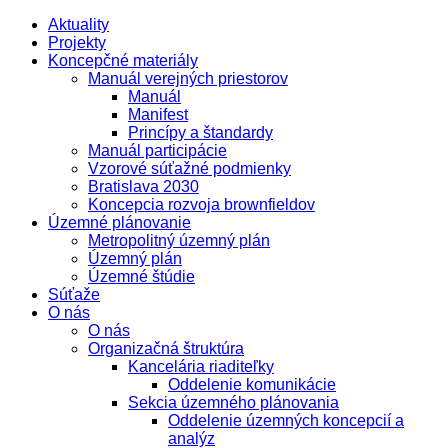
Aktuality
Projekty
Koncepčné materiály
Manuál verejných priestorov
Manuál
Manifest
Princípy a štandardy
Manuál participácie
Vzorové súťažné podmienky
Bratislava 2030
Koncepcia rozvoja brownfieldov
Územné plánovanie
Metropolitný územný plán
Územný plán
Územné štúdie
Súťaže
O nás
O nás
Organizačná štruktúra
Kancelária riaditeľky
Oddelenie komunikácie
Sekcia územného plánovania
Oddelenie územných koncepcií a
analýz