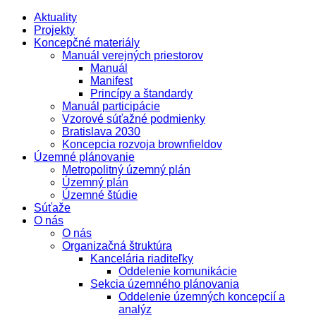
Aktuality
Projekty
Koncepčné materiály
Manuál verejných priestorov
Manuál
Manifest
Princípy a štandardy
Manuál participácie
Vzorové súťažné podmienky
Bratislava 2030
Koncepcia rozvoja brownfieldov
Územné plánovanie
Metropolitný územný plán
Územný plán
Územné štúdie
Súťaže
O nás
O nás
Organizačná štruktúra
Kancelária riaditeľky
Oddelenie komunikácie
Sekcia územného plánovania
Oddelenie územných koncepcií a
analýz