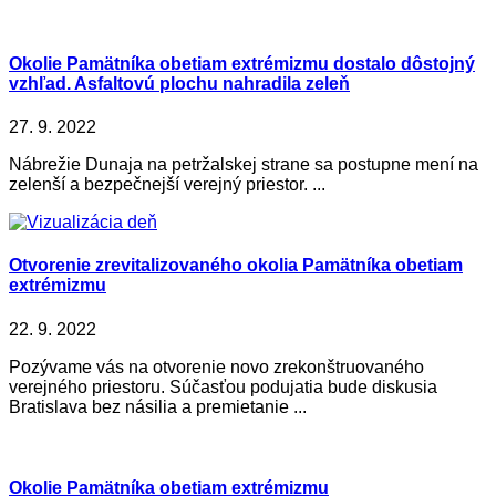
Okolie Pamätníka obetiam extrémizmu dostalo dôstojný
vzhľad. Asfaltovú plochu nahradila zeleň
27. 9. 2022
Nábrežie Dunaja na petržalskej strane sa postupne mení na
zelenší a bezpečnejší verejný priestor. ...
Otvorenie zrevitalizovaného okolia Pamätníka obetiam
extrémizmu
22. 9. 2022
Pozývame vás na otvorenie novo zrekonštruovaného
verejného priestoru. Súčasťou podujatia bude diskusia
Bratislava bez násilia a premietanie ...
Okolie Pamätníka obetiam extrémizmu