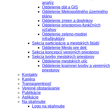
analýz
Oddelenie dát a GIS
Oddelenie Metropolitného územného
plánu
Oddelenie zmien a doplnkov
Oddelenie priestorovo-funkčných
vzťahov
Oddelenie zeleno-modrej
infraštruktúry
Sekcia participácie a mestských štúdií
Oddelenie Mesto pre deti
Sekcia koncepcií verejných priestorov
Sekcia tvorby mestských priestorov
Oddelenie mestských ulíc
Oddelenie krajinnej tvorby a verejných
priestorov
Kontakty
Kariéra
Transparentnosť
Verejné obstarávanie
Publikácie
Aplikácie
Na stiahnutie
Logo na stiahnutie