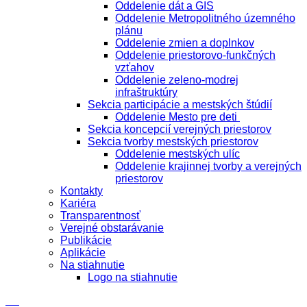
Oddelenie dát a GIS
Oddelenie Metropolitného územného
plánu
Oddelenie zmien a doplnkov
Oddelenie priestorovo-funkčných
vzťahov
Oddelenie zeleno-modrej
infraštruktúry
Sekcia participácie a mestských štúdií
Oddelenie Mesto pre deti
Sekcia koncepcií verejných priestorov
Sekcia tvorby mestských priestorov
Oddelenie mestských ulíc
Oddelenie krajinnej tvorby a verejných
priestorov
Kontakty
Kariéra
Transparentnosť
Verejné obstarávanie
Publikácie
Aplikácie
Na stiahnutie
Logo na stiahnutie