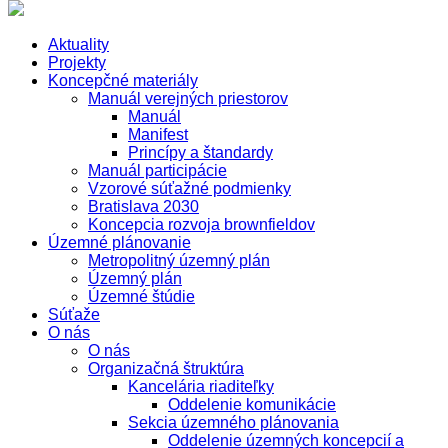
Aktuality
Projekty
Koncepčné materiály
Manuál verejných priestorov
Manuál
Manifest
Princípy a štandardy
Manuál participácie
Vzorové súťažné podmienky
Bratislava 2030
Koncepcia rozvoja brownfieldov
Územné plánovanie
Metropolitný územný plán
Územný plán
Územné štúdie
Súťaže
O nás
O nás
Organizačná štruktúra
Kancelária riaditeľky
Oddelenie komunikácie
Sekcia územného plánovania
Oddelenie územných koncepcií a