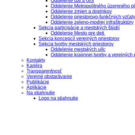
Oddelenie dát a GIS
Oddelenie Metropolitného územného p
Oddelenie zmien a doplnkov
Oddelenie priestorovo-funkčných vzťah
Oddelenie zeleno-modrej infraštruktúry
Sekcia participácie a mestských štúdií
Oddelenie Mesto pre deti
Sekcia koncepcií verejných priestorov
Sekcia tvorby mestských priestorov
Oddelenie mestských ulíc
Oddelenie krajinnej tvorby a verejných 
Kontakty
Kariéra
Transparentnosť
Verejné obstarávanie
Publikácie
Aplikácie
Na stiahnutie
Logo na stiahnutie