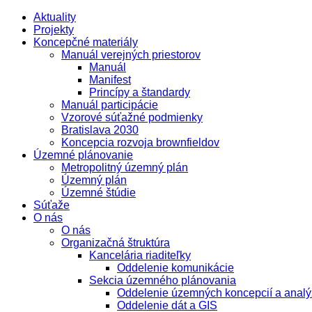
Aktuality
Projekty
Koncepčné materiály
Manuál verejných priestorov
Manuál
Manifest
Princípy a štandardy
Manuál participácie
Vzorové súťažné podmienky
Bratislava 2030
Koncepcia rozvoja brownfieldov
Územné plánovanie
Metropolitný územný plán
Územný plán
Územné štúdie
Súťaže
O nás
O nás
Organizačná štruktúra
Kancelária riaditeľky
Oddelenie komunikácie
Sekcia územného plánovania
Oddelenie územných koncepcií a analý
Oddelenie dát a GIS