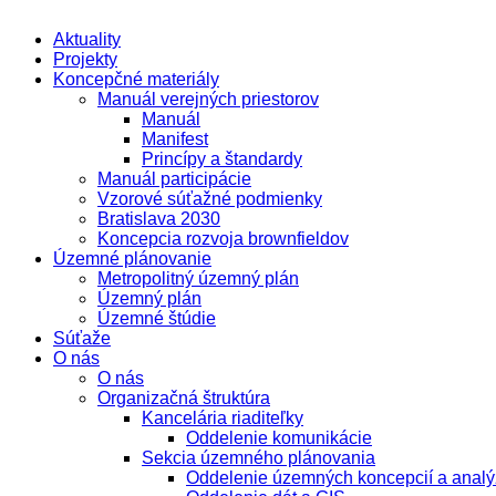
Aktuality
Projekty
Koncepčné materiály
Manuál verejných priestorov
Manuál
Manifest
Princípy a štandardy
Manuál participácie
Vzorové súťažné podmienky
Bratislava 2030
Koncepcia rozvoja brownfieldov
Územné plánovanie
Metropolitný územný plán
Územný plán
Územné štúdie
Súťaže
O nás
O nás
Organizačná štruktúra
Kancelária riaditeľky
Oddelenie komunikácie
Sekcia územného plánovania
Oddelenie územných koncepcií a analý