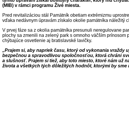
týmto úpravám získal dôstojný charakter, ktorý mu chýbal.
(MIB) v rámci programu Živé miesta.
Pred revitalizáciou stál Pamätník obetiam extrémizmu uprostre
vďaka nedávnym úpravám získalo okolie pamätníka náležitý cha
V prvej fáze sa z okolia pamätníka presunuli neregulovane par
plochy sa zmenili na zelený park s omnoho väčším prínosom pre
chýbajúce osvetlenie aj bratislavské lavičky.
„Prajem si, aby napriek času, ktorý od vykonania vraždy up
bezpečnou a spravodlivou spoločnosťou, ktorá chráni svo
a slušnosť. Prajem si tiež, aby toto miesto, ktoré nám u
života a všetkých tých dôležitých hodnôt, ktorými by sme 