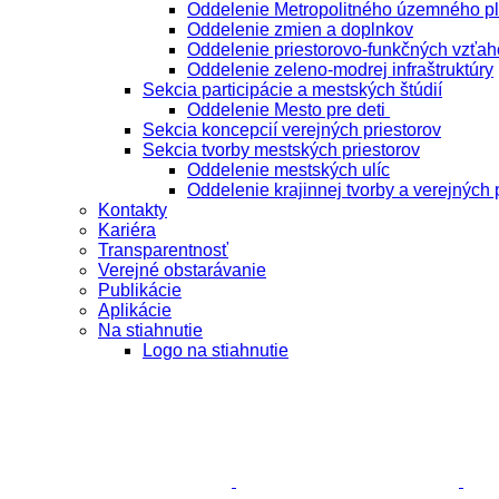
Oddelenie Metropolitného územného p
Oddelenie zmien a doplnkov
Oddelenie priestorovo-funkčných vzťah
Oddelenie zeleno-modrej infraštruktúry
Sekcia participácie a mestských štúdií
Oddelenie Mesto pre deti
Sekcia koncepcií verejných priestorov
Sekcia tvorby mestských priestorov
Oddelenie mestských ulíc
Oddelenie krajinnej tvorby a verejných 
Kontakty
Kariéra
Transparentnosť
Verejné obstarávanie
Publikácie
Aplikácie
Na stiahnutie
Logo na stiahnutie