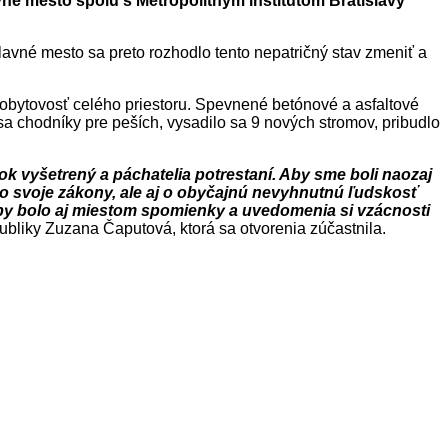
vné mesto spolu s Metropolitným inštitútom Bratislavy
lavné mesto sa preto rozhodlo tento nepatričný stav zmeniť a
 pobytovosť celého priestoru. Spevnené betónové a asfaltové
sa chodníky pre peších, vysadilo sa 9 nových stromov, pribudlo
ok vyšetrený a páchatelia potrestaní. Aby sme boli naozaj
o svoje zákony, ale aj o obyčajnú nevyhnutnú ľudskosť
aby bolo aj miestom spomienky a uvedomenia si vzácnosti
ubliky Zuzana Čaputová, ktorá sa otvorenia zúčastnila.