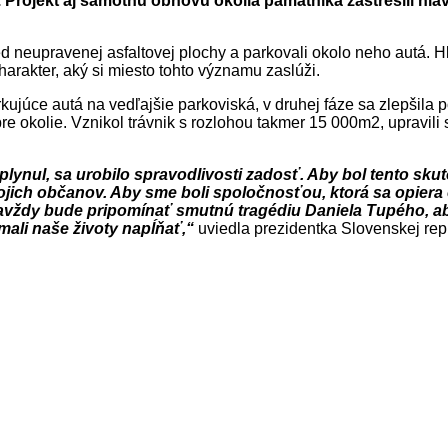
 Projekt aj samotnú obnovu okolia pamätníka zastrešili hla
d neupravenej asfaltovej plochy a parkovali okolo neho autá. H
rakter, aký si miesto tohto významu zaslúži.
kujúce autá na vedľajšie parkoviská, v druhej fáze sa zlepšila
 okolie. Vznikol trávnik s rozlohou takmer 15 000m2, upravili 
lynul, sa urobilo spravodlivosti zadosť. Aby bol tento skut
jich občanov. Aby sme boli spoločnosťou, ktorá sa opiera 
ž navždy bude pripomínať smutnú tragédiu Daniela Tupého, 
mali naše životy napĺňať,“
uviedla prezidentka Slovenskej rep