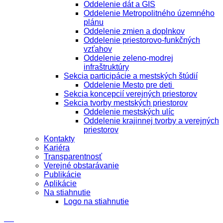
Oddelenie dát a GIS
Oddelenie Metropolitného územného
plánu
Oddelenie zmien a doplnkov
Oddelenie priestorovo-funkčných
vzťahov
Oddelenie zeleno-modrej
infraštruktúry
Sekcia participácie a mestských štúdií
Oddelenie Mesto pre deti
Sekcia koncepcií verejných priestorov
Sekcia tvorby mestských priestorov
Oddelenie mestských ulíc
Oddelenie krajinnej tvorby a verejných
priestorov
Kontakty
Kariéra
Transparentnosť
Verejné obstarávanie
Publikácie
Aplikácie
Na stiahnutie
Logo na stiahnutie