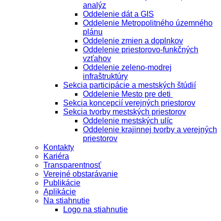
analýz
Oddelenie dát a GIS
Oddelenie Metropolitného územného
plánu
Oddelenie zmien a doplnkov
Oddelenie priestorovo-funkčných
vzťahov
Oddelenie zeleno-modrej
infraštruktúry
Sekcia participácie a mestských štúdií
Oddelenie Mesto pre deti
Sekcia koncepcií verejných priestorov
Sekcia tvorby mestských priestorov
Oddelenie mestských ulíc
Oddelenie krajinnej tvorby a verejných
priestorov
Kontakty
Kariéra
Transparentnosť
Verejné obstarávanie
Publikácie
Aplikácie
Na stiahnutie
Logo na stiahnutie