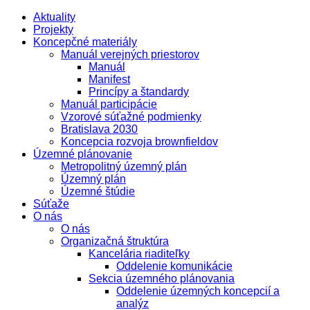
Aktuality
Projekty
Koncepčné materiály
Manuál verejných priestorov
Manuál
Manifest
Princípy a štandardy
Manuál participácie
Vzorové súťažné podmienky
Bratislava 2030
Koncepcia rozvoja brownfieldov
Územné plánovanie
Metropolitný územný plán
Územný plán
Územné štúdie
Súťaže
O nás
O nás
Organizačná štruktúra
Kancelária riaditeľky
Oddelenie komunikácie
Sekcia územného plánovania
Oddelenie územných koncepcií a
analýz