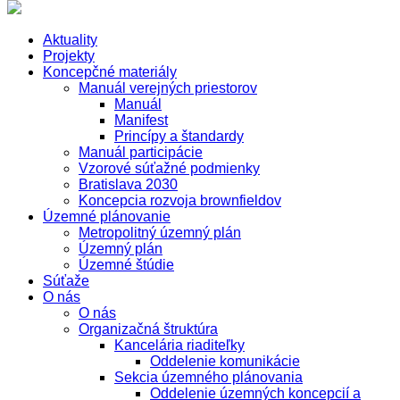
Aktuality
Projekty
Koncepčné materiály
Manuál verejných priestorov
Manuál
Manifest
Princípy a štandardy
Manuál participácie
Vzorové súťažné podmienky
Bratislava 2030
Koncepcia rozvoja brownfieldov
Územné plánovanie
Metropolitný územný plán
Územný plán
Územné štúdie
Súťaže
O nás
O nás
Organizačná štruktúra
Kancelária riaditeľky
Oddelenie komunikácie
Sekcia územného plánovania
Oddelenie územných koncepcií a