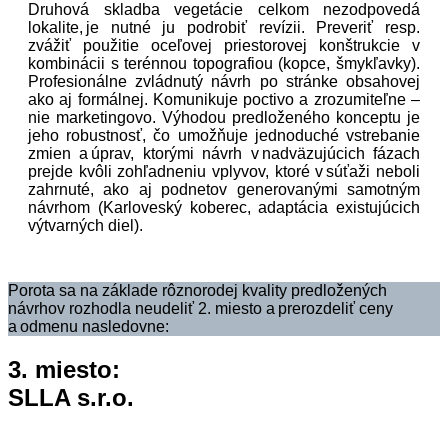
Druhová skladba vegetácie celkom nezodpovedá
lokalite, je nutné ju podrobiť revízii. Preveriť resp.
zvážiť použitie oceľovej priestorovej konštrukcie v
kombinácii s terénnou topografiou (kopce, šmykľavky).
Profesionálne zvládnutý návrh po stránke obsahovej
ako aj formálnej. Komunikuje poctivo a zrozumiteľne –
nie marketingovo. Výhodou predloženého konceptu je
jeho robustnosť, čo umožňuje jednoduché vstrebanie
zmien a úprav, ktorými návrh v nadväzujúcich fázach
prejde kvôli zohľadneniu vplyvov, ktoré v súťaži neboli
zahrnuté, ako aj podnetov generovanými samotným
návrhom (Karloveský koberec, adaptácia existujúcich
výtvarných diel).
Porota sa na základe rôznorodej kvality predložených
návrhov rozhodla neudeliť 2. miesto a prerozdeliť ceny
a odmenu nasledovne:
3. miesto:
SLLA s.r.o.