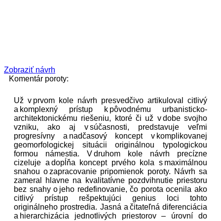
Zobraziť návrh
Komentár poroty:
Už v prvom kole návrh presvedčivo artikuloval citlivý
a komplexný prístup k pôvodnému urbanisticko-
architektonickému riešeniu, ktoré či už v dobe svojho
vzniku, ako aj v súčasnosti, predstavuje veľmi
progresívny a nadčasový koncept v komplikovanej
geomorfologickej situácii originálnou typologickou
formou námestia. V druhom kole návrh precízne
cizeluje a dopĺňa koncept prvého kola s maximálnou
snahou o zapracovanie pripomienok poroty. Návrh sa
zameral hlavne na kvalitatívne pozdvihnutie priestoru
bez snahy o jeho redefinovanie, čo porota ocenila ako
citlivý prístup rešpektujúci genius loci tohto
originálneho prostredia. Jasná a čitateľná diferenciácia
a hierarchizácia jednotlivých priestorov – úrovní do