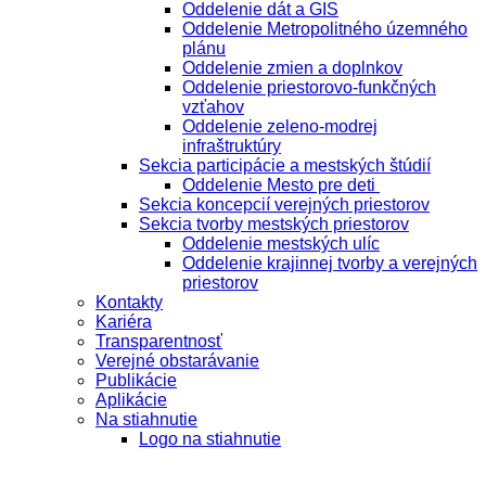
Oddelenie dát a GIS
Oddelenie Metropolitného územného
plánu
Oddelenie zmien a doplnkov
Oddelenie priestorovo-funkčných
vzťahov
Oddelenie zeleno-modrej
infraštruktúry
Sekcia participácie a mestských štúdií
Oddelenie Mesto pre deti
Sekcia koncepcií verejných priestorov
Sekcia tvorby mestských priestorov
Oddelenie mestských ulíc
Oddelenie krajinnej tvorby a verejných
priestorov
Kontakty
Kariéra
Transparentnosť
Verejné obstarávanie
Publikácie
Aplikácie
Na stiahnutie
Logo na stiahnutie