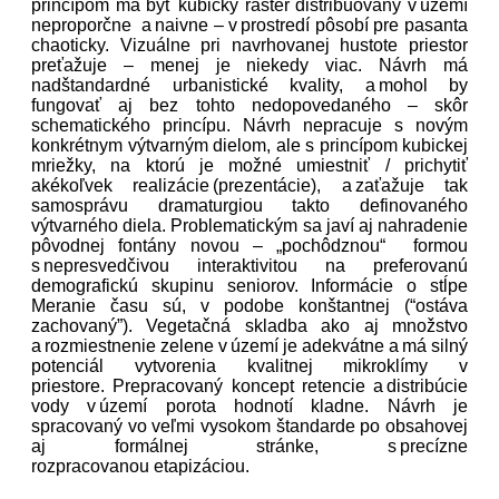
princípom má byť kubický raster distribuovaný v území
neproporčne a naivne – v prostredí pôsobí pre pasanta
chaoticky. Vizuálne pri navrhovanej hustote priestor
preťažuje – menej je niekedy viac. Návrh má
nadštandardné urbanistické kvality, a mohol by
fungovať aj bez tohto nedopovedaného – skôr
schematického princípu.
Návrh nepracuje s novým
konkrétnym výtvarným dielom, ale s princípom kubickej
mriežky, na ktorú je možné umiestniť / prichytiť
akékoľvek realizácie (prezentácie), a zaťažuje tak
samosprávu dramaturgiou takto definovaného
výtvarného diela. Problematickým sa javí aj nahradenie
pôvodnej fontány novou – „
pochôdznou
“ formou
s nepresvedčivou interaktivitou na preferovanú
demografickú skupinu seniorov. Informácie o stĺpe
Meranie času sú, v podobe
konštantnej
(“ostáva
zachovaný”).
Vegetačná skladba ako aj množstvo
a rozmiestnenie zelene v území je adekvátne a má silný
potenciál vytvorenia kvalitnej mikroklímy v
priestore.
Prepracovaný koncept
retencie
a distribúcie
vody v území porota hodnotí kladne.
Návrh je
spracovaný vo veľmi vysokom štandarde po obsahovej
aj formálnej stránke, s precízne
rozpracovanou
etapizáciou
.