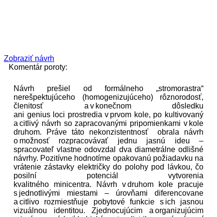
Zobraziť návrh
Komentár poroty:
Návrh prešiel od formálneho „
stromorastra
“
nerešpektujúceho (homogenizujúceho) rôznorodosť,
členitosť a v konečnom dôsledku
ani
genius
loci
prostredia v prvom kole, po kultivovaný
a citlivý návrh so zapracovanými pripomienkami v kole
druhom. Práve táto
nekonzistentnosť
obrala návrh
o možnosť rozpracovávať jednu jasnú ideu –
spracovateľ vlastne odovzdal dva diametrálne odlišné
návrhy.
Pozitívne hodnotíme opakovanú požiadavku na
vrátenie zástavky električky do polohy pod lávkou, čo
posilní potenciál vytvorenia
kvalitného
minicentra
.
Návrh v druhom kole pracuje
s jednotlivými miestami – úrovňami diferencovane
a citlivo rozmiestňuje pobytové funkcie s ich jasnou
vizuálnou identitou.
Zjednocujúcim a organizujúcim