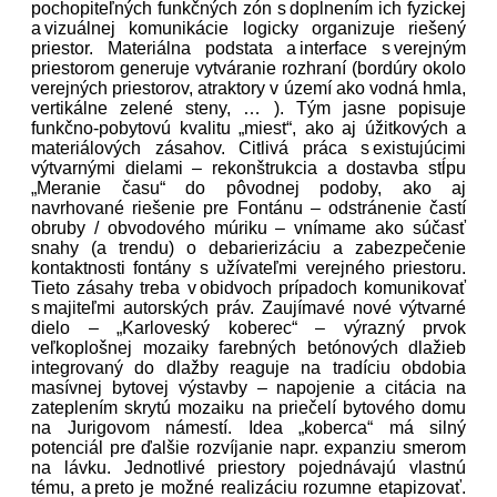
pochopiteľných funkčných zón s doplnením ich fyzickej
a vizuálnej komunikácie logicky organizuje riešený
priestor. Materiálna podstata a interface s verejným
priestorom generuje vytváranie rozhraní (bordúry okolo
verejných priestorov, atraktory v území ako vodná hmla,
vertikálne zelené steny, … ). Tým jasne popisuje
funkčno-pobytovú kvalitu „miest“, ako aj úžitkových a
materiálových zásahov. Citlivá práca s existujúcimi
výtvarnými dielami – rekonštrukcia a dostavba stĺpu
„Meranie času“ do pôvodnej podoby, ako aj
navrhované riešenie pre Fontánu – odstránenie častí
obruby / obvodového múriku – vnímame ako súčasť
snahy (a trendu) o debarierizáciu a zabezpečenie
kontaktnosti fontány s užívateľmi verejného priestoru.
Tieto zásahy treba v obidvoch prípadoch komunikovať
s majiteľmi autorských práv. Zaujímavé nové výtvarné
dielo – „Karloveský koberec“ – výrazný prvok
veľkoplošnej mozaiky farebných betónových dlažieb
integrovaný do dlažby reaguje na tradíciu obdobia
masívnej bytovej výstavby – napojenie a citácia na
zateplením skrytú mozaiku na priečelí bytového domu
na Jurigovom námestí. Idea „koberca“ má silný
potenciál pre ďalšie rozvíjanie napr. expanziu smerom
na lávku. Jednotlivé priestory pojednávajú vlastnú
tému, a preto je možné realizáciu rozumne etapizovať.