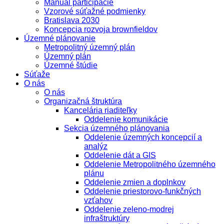
Manuál participácie
Vzorové súťažné podmienky
Bratislava 2030
Koncepcia rozvoja brownfieldov
Územné plánovanie
Metropolitný územný plán
Územný plán
Územné štúdie
Súťaže
O nás
O nás
Organizačná štruktúra
Kancelária riaditeľky
Oddelenie komunikácie
Sekcia územného plánovania
Oddelenie územných koncepcií a
analýz
Oddelenie dát a GIS
Oddelenie Metropolitného územného
plánu
Oddelenie zmien a doplnkov
Oddelenie priestorovo-funkčných
vzťahov
Oddelenie zeleno-modrej
infraštruktúry