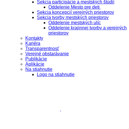
Sekcia participácie a mestských štúdií
Oddelenie Mesto pre deti
Sekcia koncepcií verejných priestorov
Sekcia tvorby mestských priestorov
Oddelenie mestských ulíc
Oddelenie krajinnej tvorby a verejných
priestorov
Kontakty
Kariéra
Transparentnosť
Verejné obstarávanie
Publikácie
Aplikácie
Na stiahnutie
Logo na stiahnutie