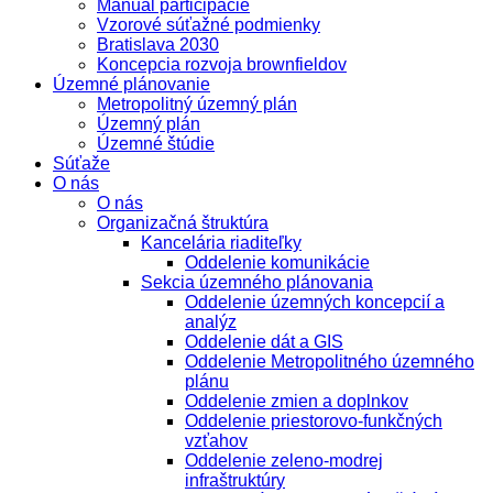
Manuál participácie
Vzorové súťažné podmienky
Bratislava 2030
Koncepcia rozvoja brownfieldov
Územné plánovanie
Metropolitný územný plán
Územný plán
Územné štúdie
Súťaže
O nás
O nás
Organizačná štruktúra
Kancelária riaditeľky
Oddelenie komunikácie
Sekcia územného plánovania
Oddelenie územných koncepcií a
analýz
Oddelenie dát a GIS
Oddelenie Metropolitného územného
plánu
Oddelenie zmien a doplnkov
Oddelenie priestorovo-funkčných
vzťahov
Oddelenie zeleno-modrej
infraštruktúry