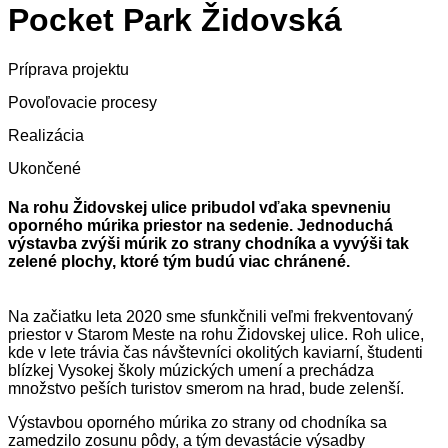
Pocket Park Židovská
Príprava projektu
Povoľovacie procesy
Realizácia
Ukončené
Na rohu Židovskej ulice pribudol vďaka spevneniu
oporného múrika priestor na sedenie. Jednoduchá
výstavba zvýši múrik zo strany chodníka a vyvýši tak
zelené plochy, ktoré tým budú viac chránené.
Na začiatku leta 2020 sme sfunkčnili veľmi frekventovaný
priestor v Starom Meste na rohu Židovskej ulice. Roh ulice,
kde v lete trávia čas návštevníci okolitých kaviarní, študenti
blízkej Vysokej školy múzických umení a prechádza
množstvo peších turistov smerom na hrad, bude zelenší.
Výstavbou oporného múrika zo strany od chodníka sa
zamedzilo zosunu pôdy, a tým devastácie výsadby