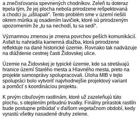
a znečisťovania spevnených chodníkov. Zeleň tu doteraz
trpela tým, že jej plocha nebola prirodzene rešpektovaná
a chodci ju „ušliapali“. Tento problém sme v území riešili
okrem múrika aj osadením lavičiek, ktoré sú prirodzeným
upozornením že „tu sa nechodí, tu sa sedí“.
Významnou zmenou je zmena povrchov peších komunikácií.
Asfalt tu nahradila kamenná dlažba, ktorá prirodzene
reflektuje na dané historické územie. Rovnako tak nadväzuje
na dláždenie cestnej časti Židovskej ulice.
Územie na Židovskej je typické územie, kde sa stretávajú
hranice území Starého mesta a Hlavného mesta, preto na
projekte samosprávy spolupracovali. Úloha MIB v tejto
spolupráci bolo vytvoriť najvhodnejšie projektový variant
a pomôcť s koordináciou projektu.
K prvým cibuľovým rastlinám, ktoré už zazeleňujú túto
plochu, s oteplením pribudnú trvalky. Finálny prírastok rastlín
bude postupne pribúdať v ďalšom vegetačnom období, kedy
vyrastú všetky nasadené druhy zelene.