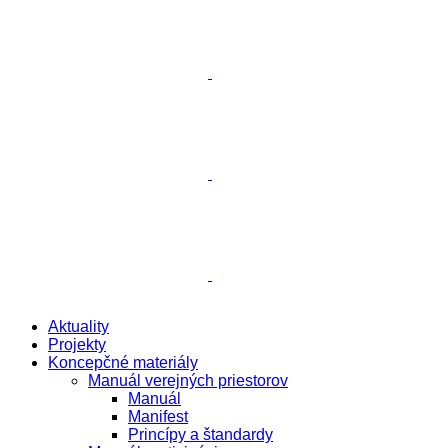
Aktuality
Projekty
Koncepčné materiály
Manuál verejných priestorov
Manuál
Manifest
Princípy a štandardy