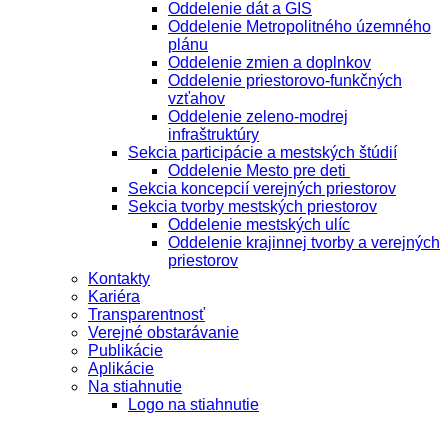
Oddelenie dát a GIS
Oddelenie Metropolitného územného
plánu
Oddelenie zmien a doplnkov
Oddelenie priestorovo-funkčných
vzťahov
Oddelenie zeleno-modrej
infraštruktúry
Sekcia participácie a mestských štúdií
Oddelenie Mesto pre deti
Sekcia koncepcií verejných priestorov
Sekcia tvorby mestských priestorov
Oddelenie mestských ulíc
Oddelenie krajinnej tvorby a verejných
priestorov
Kontakty
Kariéra
Transparentnosť
Verejné obstarávanie
Publikácie
Aplikácie
Na stiahnutie
Logo na stiahnutie