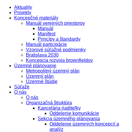
Aktuality
Projekty
Koncepčné materiály
Manuál verejných priestorov
Manuál
Manifest
Princípy a štandardy
Manuál participácie
Vzorové súťažné podmienky
Bratislava 2030
Koncepcia rozvoja brownfieldov
Územné plánovanie
Metropolitný územný plán
Územný plán
Územné štúdie
Súťaže
O nás
O nás
Organizačná štruktúra
Kancelária riaditeľky
Oddelenie komunikácie
Sekcia územného plánovania
Oddelenie územných koncepcií a
analýz