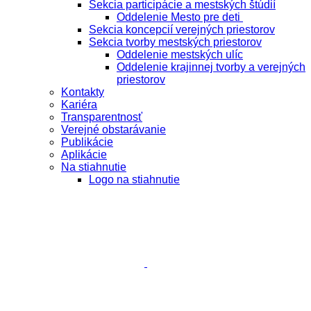
Sekcia participácie a mestských štúdií
Oddelenie Mesto pre deti
Sekcia koncepcií verejných priestorov
Sekcia tvorby mestských priestorov
Oddelenie mestských ulíc
Oddelenie krajinnej tvorby a verejných
priestorov
Kontakty
Kariéra
Transparentnosť
Verejné obstarávanie
Publikácie
Aplikácie
Na stiahnutie
Logo na stiahnutie