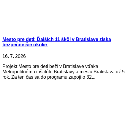
Mesto pre deti: Ďalších 11 škôl v Bratislave získa
bezpečnejšie okolie
16. 7. 2026
Projekt Mesto pre deti beží v Bratislave vďaka
Metropolitnému inštitútu Bratislavy a mestu Bratislava už 5.
rok. Za ten čas sa do programu zapojilo 32...