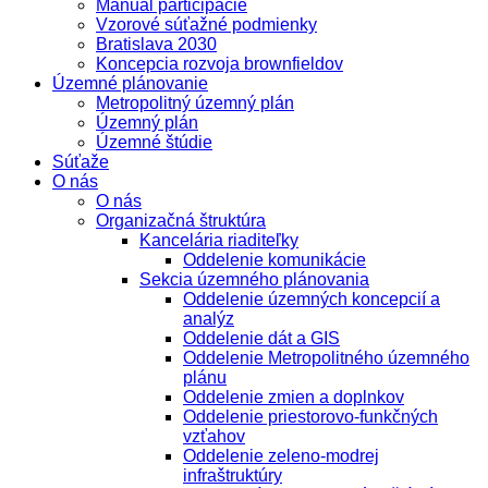
Manuál participácie
Vzorové súťažné podmienky
Bratislava 2030
Koncepcia rozvoja brownfieldov
Územné plánovanie
Metropolitný územný plán
Územný plán
Územné štúdie
Súťaže
O nás
O nás
Organizačná štruktúra
Kancelária riaditeľky
Oddelenie komunikácie
Sekcia územného plánovania
Oddelenie územných koncepcií a
analýz
Oddelenie dát a GIS
Oddelenie Metropolitného územného
plánu
Oddelenie zmien a doplnkov
Oddelenie priestorovo-funkčných
vzťahov
Oddelenie zeleno-modrej
infraštruktúry