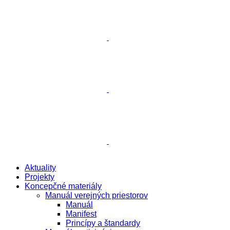
Aktuality
Projekty
Koncepčné materiály
Manuál verejných priestorov
Manuál
Manifest
Princípy a štandardy