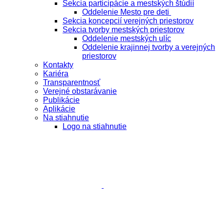
Sekcia participácie a mestských štúdií
Oddelenie Mesto pre deti
Sekcia koncepcií verejných priestorov
Sekcia tvorby mestských priestorov
Oddelenie mestských ulíc
Oddelenie krajinnej tvorby a verejných
priestorov
Kontakty
Kariéra
Transparentnosť
Verejné obstarávanie
Publikácie
Aplikácie
Na stiahnutie
Logo na stiahnutie