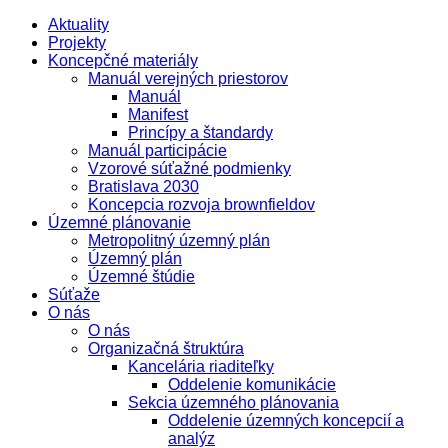
Aktuality
Projekty
Koncepčné materiály
Manuál verejných priestorov
Manuál
Manifest
Princípy a štandardy
Manuál participácie
Vzorové súťažné podmienky
Bratislava 2030
Koncepcia rozvoja brownfieldov
Územné plánovanie
Metropolitný územný plán
Územný plán
Územné štúdie
Súťaže
O nás
O nás
Organizačná štruktúra
Kancelária riaditeľky
Oddelenie komunikácie
Sekcia územného plánovania
Oddelenie územných koncepcií a
analýz