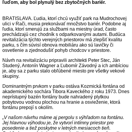
ľuďom, aby bol plynulý bez zbytočných bariér.
BRATISLAVA. Ľudia, ktorí chcú využiť park na Mudrochovej
ulici v Rači, musia prekonávať množstvo bariér. Podobne aj
ľudia, ktorí smerujú za službami na miestny úrad, často
prechádzajú cez chodník s odparkovanými autami. Budúca
revitalizácia týchto verejných priestorov má zlepšiť kvalitu
parku, s čím súvisí obnova mobiliáru ako sú lavičky či
osvetlenie a zjednodušiť pohyb chodcov v priestore.
Návrh na revitalizáciu pripravili architekti Peter Stec, Ján
Studený, Antonín Wagner a Ľubomír Závodný a ich ambíciou
je, aby sa z parku stalo obľúbené miesto pre všetky vekové
skupiny.
Dominantným prvkom v parku ostáva Kozmická fontána od
akademického sochára Tibora Kaveckého z roku 1973. Dnes
neprístupný bazén fontány bude nahradený plytkou
pobytovou vodnou plochou na hranie a osvieženie, ktorá
fontánu prepojí s okolím.
„V našom návrhu máme aj pergolu s výhľadom na fontánu.
Jej
hlavnou výhodou je, že vytvorí intímny priestor pre
posedenie
a tiež poskytne v letných mesiacoch tieň.