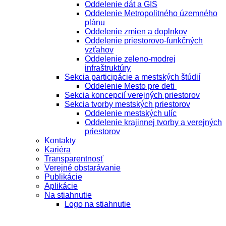
Oddelenie dát a GIS
Oddelenie Metropolitného územného
plánu
Oddelenie zmien a doplnkov
Oddelenie priestorovo-funkčných
vzťahov
Oddelenie zeleno-modrej
infraštruktúry
Sekcia participácie a mestských štúdií
Oddelenie Mesto pre deti
Sekcia koncepcií verejných priestorov
Sekcia tvorby mestských priestorov
Oddelenie mestských ulíc
Oddelenie krajinnej tvorby a verejných
priestorov
Kontakty
Kariéra
Transparentnosť
Verejné obstarávanie
Publikácie
Aplikácie
Na stiahnutie
Logo na stiahnutie