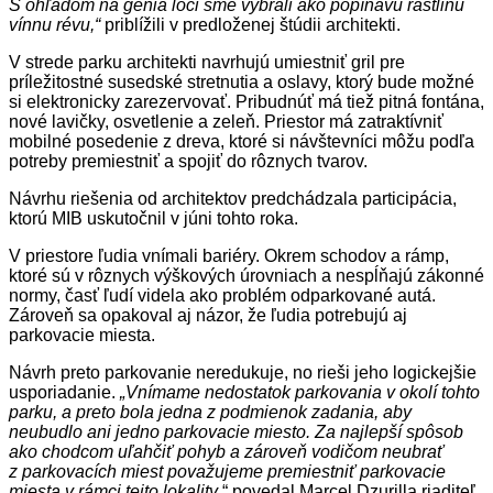
S
ohľadom
na
génia
loci
sme vybrali ako popínavú rastlinu
vínnu
révu,
“
priblížili v predloženej štúdii architekti.
V strede parku architekti navrhujú umiestniť gril pre
príležitostné susedské stretnutia a oslavy, ktorý bude možné
si elektronicky zarezervovať. Pribudnúť má tiež pitná fontána,
nové lavičky, osvetlenie a zeleň. Priestor má zatraktívniť
mobilné posedenie z dreva, ktoré si návštevníci môžu podľa
potreby premiestniť a spojiť do rôznych tvarov.
Návrhu riešenia od architektov predchádzala participácia,
ktorú MIB uskutočnil v júni tohto roka.
V priestore ľudia vnímali bariéry. Okrem schodov a rámp,
ktoré sú v rôznych výškových úrovniach a nespĺňajú zákonné
normy, časť ľudí videla ako problém odparkované autá.
Zároveň sa opakoval aj názor, že ľudia potrebujú aj
parkovacie miesta.
Návrh preto parkovanie neredukuje, no rieši jeho logickejšie
usporiadanie.
„Vnímame nedostatok parkovania v okolí tohto
parku, a preto bola jedna z podmienok zadania, aby
neubudlo ani jedno parkovacie miesto. Za najlepší spôsob
ako chodcom uľahčiť pohyb a zároveň vodičom neubrať
z parkovacích miest považujeme premiestniť parkovacie
miesta v rámci tejto lokality
,“ povedal Marcel Dzurilla riaditeľ