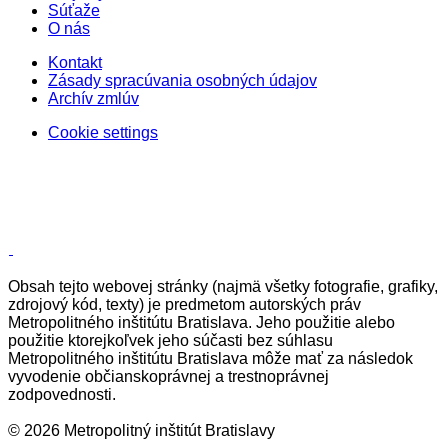
Súťaže
O nás
Kontakt
Zásady spracúvania osobných údajov
Archív zmlúv
Cookie settings
Obsah tejto webovej stránky (najmä všetky fotografie, grafiky,
zdrojový kód, texty) je predmetom autorských práv
Metropolitného inštitútu Bratislava. Jeho použitie alebo
použitie ktorejkoľvek jeho súčasti bez súhlasu
Metropolitného inštitútu Bratislava môže mať za následok
vyvodenie občianskoprávnej a trestnoprávnej
zodpovednosti.
© 2026 Metropolitný inštitút Bratislavy