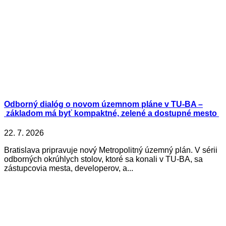
Odborný dialóg o novom územnom pláne v TU-BA –
základom má byť kompaktné, zelené a dostupné mesto
22. 7. 2026
Bratislava pripravuje nový Metropolitný územný plán. V sérii
odborných okrúhlych stolov, ktoré sa konali v TU-BA, sa
zástupcovia mesta, developerov, a...