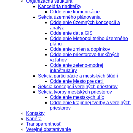
Organizačná štruktúra
Kancelária riaditeľky
Oddelenie komunikácie
Sekcia územného plánovania
Oddelenie územných koncepcií a
analýz
Oddelenie dát a GIS
Oddelenie Metropolitného územného
plánu
Oddelenie zmien a doplnkov
Oddelenie priestorovo-funkčných
vzťahov
Oddelenie zeleno-modrej
infraštruktúry
Sekcia participácie a mestských štúdií
Oddelenie Mesto pre deti
Sekcia koncepcií verejných priestorov
Sekcia tvorby mestských priestorov
Oddelenie mestských ulíc
Oddelenie krajinnej tvorby a verejných
priestorov
Kontakty
Kariéra
Transparentnosť
Verejné obstarávanie