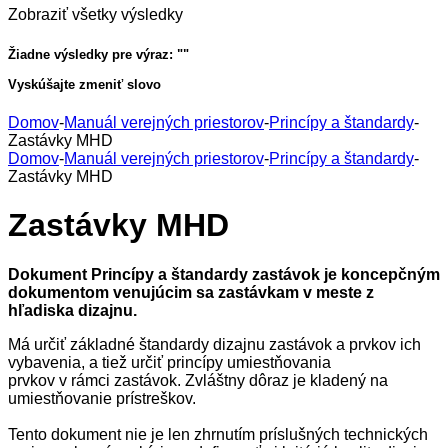
Zobraziť všetky výsledky
Žiadne výsledky pre výraz: "
"
Vyskúšajte zmeniť slovo
Domov
-
Manuál verejných priestorov
-
Princípy a štandardy
-
Zastávky MHD
Domov
-
Manuál verejných priestorov
-
Princípy a štandardy
-
Zastávky MHD
Zastávky MHD
Dokument Princípy a štandardy zastávok je koncepčným
dokumentom venujúcim sa zastávkam v meste z
hľadiska dizajnu.
Má určiť základné štandardy dizajnu zastávok a prvkov ich
vybavenia, a tiež určiť princípy umiestňovania
prvkov v rámci zastávok. Zvláštny dôraz je kladený na
umiestňovanie prístreškov.
Tento dokument nie je len zhrnutím príslušných technických