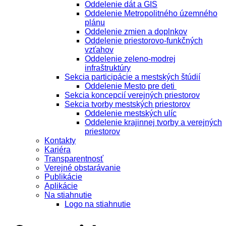
Oddelenie dát a GIS
Oddelenie Metropolitného územného
plánu
Oddelenie zmien a doplnkov
Oddelenie priestorovo-funkčných
vzťahov
Oddelenie zeleno-modrej
infraštruktúry
Sekcia participácie a mestských štúdií
Oddelenie Mesto pre deti
Sekcia koncepcií verejných priestorov
Sekcia tvorby mestských priestorov
Oddelenie mestských ulíc
Oddelenie krajinnej tvorby a verejných
priestorov
Kontakty
Kariéra
Transparentnosť
Verejné obstarávanie
Publikácie
Aplikácie
Na stiahnutie
Logo na stiahnutie