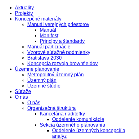
Aktuality
Projekty
Koncepčné materiály
Manuál verejných priestorov
Manuál
Manifest
Princípy a štandardy
Manuál participácie
Vzorové súťažné podmienky
Bratislava 2030
Koncepcia rozvoja brownfieldov
Územné plánovanie
Metropolitný územný plán
Územný plán
Územné štúdie
Súťaže
O nás
O nás
Organizačná štruktúra
Kancelária riaditeľky
Oddelenie komunikácie
Sekcia územného plánovania
Oddelenie územných koncepcií a
analýz