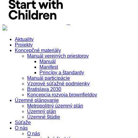
Aktuality
Projekty
Koncepčné materiály
Manuál verejných priestorov
Manuál
Manifest
Princípy a štandardy
Manuál participácie
Vzorové súťažné podmienky
Bratislava 2030
Koncepcia rozvoja brownfieldov
Územné plánovanie
Metropolitný územný plán
Územný plán
Územné štúdie
Súťaže
O nás
O nás