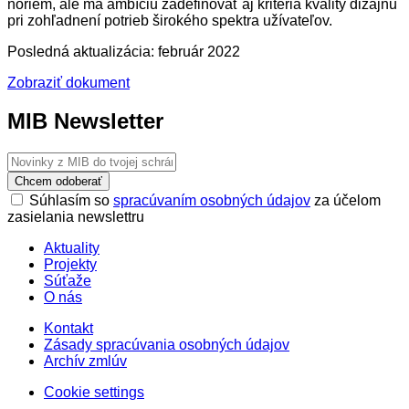
noriem, ale má ambíciu zadefinovať aj kritériá kvality dizajnu
pri zohľadnení potrieb širokého spektra užívateľov.
Posledná aktualizácia: február 2022
Zobraziť dokument
MIB Newsletter
Chcem odoberať
Súhlasím so
spracúvaním osobných údajov
za účelom
zasielania newslettru
Aktuality
Projekty
Súťaže
O nás
Kontakt
Zásady spracúvania osobných údajov
Archív zmlúv
Cookie settings