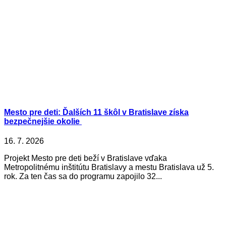
Mesto pre deti: Ďalších 11 škôl v Bratislave získa
bezpečnejšie okolie
16. 7. 2026
Projekt Mesto pre deti beží v Bratislave vďaka
Metropolitnému inštitútu Bratislavy a mestu Bratislava už 5.
rok. Za ten čas sa do programu zapojilo 32...