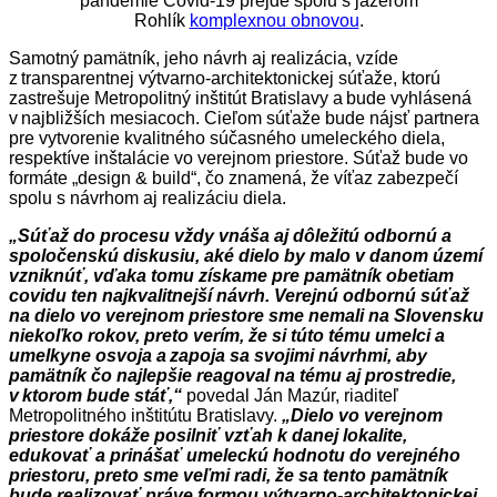
pandémie Covid-19 prejde spolu s jazerom
Rohlík
komplexnou obnovou
.
Samotný pamätník, jeho návrh aj realizácia, vzíde
z transparentnej výtvarno-architektonickej súťaže, ktorú
zastrešuje Metropolitný inštitút Bratislavy a bude vyhlásená
v najbližších mesiacoch. Cieľom súťaže bude nájsť partnera
pre vytvorenie kvalitného súčasného umeleckého diela,
respektíve inštalácie vo verejnom priestore. Súťaž bude vo
formáte „design & build“, čo znamená, že víťaz zabezpečí
spolu s návrhom aj realizáciu diela.
„Súťaž do procesu vždy vnáša aj dôležitú odbornú a
spoločenskú diskusiu, aké dielo by malo v danom území
vzniknúť, vďaka tomu získame pre pamätník obetiam
covidu ten najkvalitnejší návrh. Verejnú odbornú súťaž
na dielo vo verejnom priestore sme nemali na Slovensku
niekoľko rokov, preto verím, že si túto tému umelci a
umelkyne osvoja a zapoja sa svojimi návrhmi, aby
pamätník čo najlepšie reagoval na tému aj prostredie,
v ktorom bude stáť,“
povedal Ján Mazúr, riaditeľ
Metropolitného inštitútu Bratislavy.
„Dielo vo verejnom
priestore dokáže posilniť vzťah k danej lokalite,
edukovať a prinášať umeleckú hodnotu do verejného
priestoru, preto sme veľmi radi, že sa tento pamätník
bude realizovať práve formou výtvarno-architektonickej