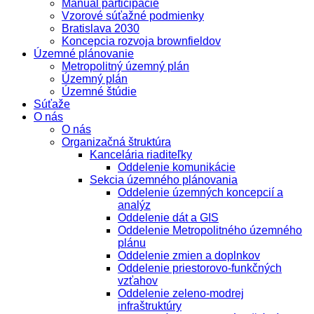
Manuál participácie
Vzorové súťažné podmienky
Bratislava 2030
Koncepcia rozvoja brownfieldov
Územné plánovanie
Metropolitný územný plán
Územný plán
Územné štúdie
Súťaže
O nás
O nás
Organizačná štruktúra
Kancelária riaditeľky
Oddelenie komunikácie
Sekcia územného plánovania
Oddelenie územných koncepcií a
analýz
Oddelenie dát a GIS
Oddelenie Metropolitného územného
plánu
Oddelenie zmien a doplnkov
Oddelenie priestorovo-funkčných
vzťahov
Oddelenie zeleno-modrej
infraštruktúry