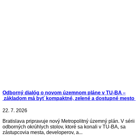
Odborný dialóg o novom územnom pláne v TU-BA –
základom má byť kompaktné, zelené a dostupné mesto
22. 7. 2026
Bratislava pripravuje nový Metropolitný územný plán. V sérii
odborných okrúhlych stolov, ktoré sa konali v TU-BA, sa
zástupcovia mesta, developerov, a...