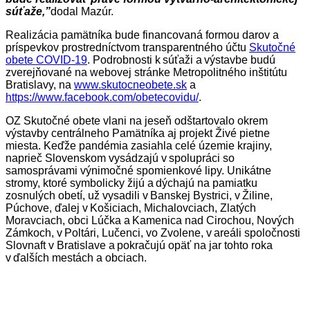
súťaže,”
dodal Mazúr.
Realizácia pamätníka bude financovaná formou darov a
príspevkov prostredníctvom transparentného účtu
Skutočné
obete COVID-19
. Podrobnosti k súťaži a výstavbe budú
zverejňované na webovej stránke Metropolitného inštitútu
Bratislavy, na
www.skutocneobete.sk
a
https://www.facebook.com/obetecovidu/
.
OZ Skutočné obete vlani na jeseň odštartovalo okrem
výstavby centrálneho Pamätníka aj projekt Živé pietne
miesta. Keďže pandémia zasiahla celé územie krajiny,
naprieč Slovenskom vysádzajú v spolupráci so
samosprávami výnimočné spomienkové lipy. Unikátne
stromy, ktoré symbolicky žijú a dýchajú na pamiatku
zosnulých obetí, už vysadili v Banskej Bystrici, v Žiline,
Púchove, ďalej v Košiciach, Michalovciach, Zlatých
Moravciach, obci Lúčka a Kamenica nad Cirochou, Nových
Zámkoch, v Poltári, Lučenci, vo Zvolene, v areáli spoločnosti
Slovnaft v Bratislave a pokračujú opäť na jar tohto roka
v ďalších mestách a obciach.