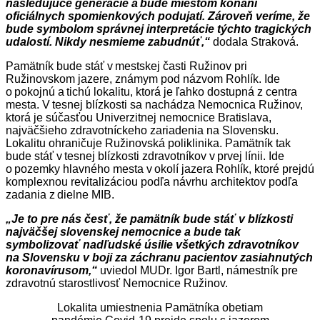
nasledujúce generácie a bude miestom konaní
oficiálnych spomienkových podujatí. Zároveň veríme, že
bude symbolom správnej interpretácie týchto tragických
udalostí. Nikdy nesmieme zabudnúť,“
dodala Straková.
Pamätník bude stáť v mestskej časti Ružinov pri
Ružinovskom jazere, známym pod názvom Rohlík. Ide
o pokojnú a tichú lokalitu, ktorá je ľahko dostupná z centra
mesta. V tesnej blízkosti sa nachádza Nemocnica Ružinov,
ktorá je súčasťou Univerzitnej nemocnice Bratislava,
najväčšieho zdravotníckeho zariadenia na Slovensku.
Lokalitu ohraničuje Ružinovská poliklinika. Pamätník tak
bude stáť v tesnej blízkosti zdravotníkov v prvej línii. Ide
o pozemky hlavného mesta v okolí jazera Rohlík, ktoré prejdú
komplexnou revitalizáciou podľa návrhu architektov podľa
zadania z dielne MIB.
„Je to pre nás česť, že pamätník bude stáť v blízkosti
najväčšej slovenskej nemocnice a bude tak
symbolizovať nadľudské úsilie všetkých zdravotníkov
na Slovensku v boji za záchranu pacientov zasiahnutých
koronavírusom,“
uviedol MUDr. Igor Bartl, námestník pre
zdravotnú starostlivosť Nemocnice Ružinov.
Lokalita umiestnenia Pamätníka obetiam