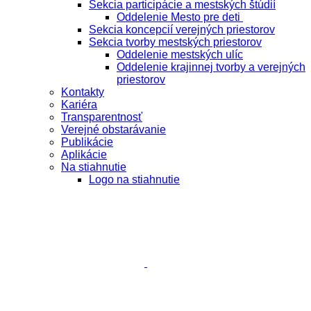
Sekcia participácie a mestských štúdií
Oddelenie Mesto pre deti
Sekcia koncepcií verejných priestorov
Sekcia tvorby mestských priestorov
Oddelenie mestských ulíc
Oddelenie krajinnej tvorby a verejných
priestorov
Kontakty
Kariéra
Transparentnosť
Verejné obstarávanie
Publikácie
Aplikácie
Na stiahnutie
Logo na stiahnutie