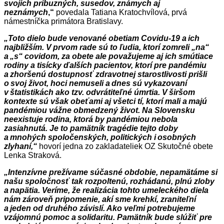
svojich príbuzných, susedov, známych aj
neznámych
,“
povedala Tatiana Kratochvílová, prvá
námestníčka primátora Bratislavy.
„Toto dielo bude venované obetiam Covidu-19 a ich
najbližším. V prvom rade sú to ľudia, ktorí zomreli „na“
a „s“ covidom, za obete ale považujeme aj ich smútiace
rodiny a tisícky ďalších pacientov, ktorí pre pandémiu
a zhoršenú dostupnosť zdravotnej starostlivosti prišli
o svoj život, hoci nemuseli a dnes sú vykazovaní
v štatistikách ako tzv. odvrátiteľné úmrtia. V širšom
kontexte sú však obeťami aj všetci tí, ktorí mali a majú
pandémiou vážne obmedzený život. Na Slovensku
neexistuje rodina, ktorá by pandémiou nebola
zasiahnutá. Je to pamätník tragédie tejto doby
a mnohých spoločenských, politických i osobných
zlyhaní,“
hovorí jedna zo zakladateliek OZ Skutočné obete
Lenka Straková.
„Intenzívne prežívame súčasné obdobie, nepamätáme si
našu spoločnosť tak rozpoltenú, rozhádanú, plnú zloby
a napätia. Veríme, že realizácia tohto umeleckého diela
nám zároveň pripomenie, akí sme krehkí, zraniteľní
a jeden od druhého závislí. Ako veľmi potrebujeme
vzájomnú pomoc a solidaritu. Pamätník bude slúžiť pre