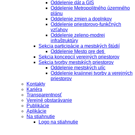
Oddelenie dát a GIS
Oddelenie Metropolitného územného
plánu
Oddelenie zmien a doplnkov
Oddelenie priestorovo-funkčných
vzťahov
Oddelenie zeleno-modrej
infraštruktúry
Sekcia participácie a mestských štúdií
Oddelenie Mesto pre deti
Sekcia koncepcií verejných priestorov
Sekcia tvorby mestských priestorov
Oddelenie mestských ulíc
Oddelenie krajinnej tvorby a verejných
priestorov
Kontakty
Kariéra
Transparentnosť
Verejné obstarávanie
Publikácie
Aplikácie
Na stiahnutie
Logo na stiahnutie