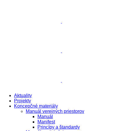
Aktuality
Projekty
Koncepčné materiály
Manuál verejných priestorov
Manuál
Manifest
Princípy a štandardy