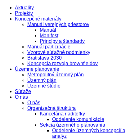
Aktuality
Projekty
Koncepčné materiály
Manuál verejných priestorov
Manuál
Manifest
Princípy a štandardy
Manuál participácie
Vzorové súťažné podmienky
Bratislava 2030
Koncepcia rozvoja brownfieldov
Územné plánovanie
Metropolitný územný plán
Územný plán
Územné štúdie
Súťaže
O nás
O nás
Organizačná štruktúra
Kancelária riaditeľky
Oddelenie komunikácie
Sekcia územného plánovania
Oddelenie územných koncepcií a
analýz