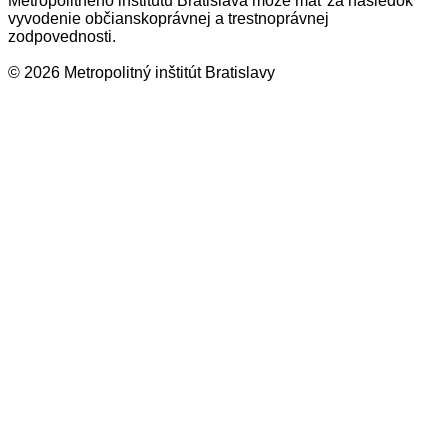
Metropolitného inštitútu Bratislava môže mať za následok
vyvodenie občianskoprávnej a trestnoprávnej
zodpovednosti.
© 2026 Metropolitný inštitút Bratislavy