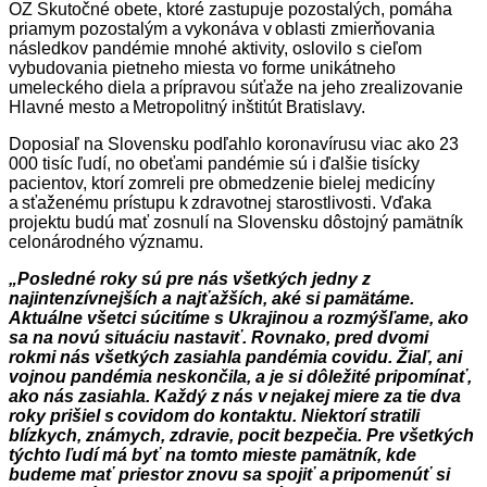
OZ Skutočné obete, ktoré zastupuje pozostalých, pomáha
priamym pozostalým a vykonáva v oblasti zmierňovania
následkov pandémie mnohé aktivity, oslovilo s cieľom
vybudovania pietneho miesta vo forme unikátneho
umeleckého diela a prípravou súťaže na jeho zrealizovanie
Hlavné mesto a Metropolitný inštitút Bratislavy.
Doposiaľ na Slovensku podľahlo koronavírusu viac ako 23
000 tisíc ľudí, no obeťami pandémie sú i ďalšie tisícky
pacientov, ktorí zomreli pre obmedzenie bielej medicíny
a sťaženému prístupu k zdravotnej starostlivosti. Vďaka
projektu budú mať zosnulí na Slovensku dôstojný pamätník
celonárodného významu.
„Posledné roky sú pre nás všetkých jedny z
najintenzívnejších a najťažších, aké si pamätáme.
Aktuálne všetci súcitíme s Ukrajinou a rozmýšľame, ako
sa na novú situáciu nastaviť. Rovnako, pred dvomi
rokmi nás všetkých zasiahla pandémia covidu. Žiaľ, ani
vojnou pandémia neskončila, a je si dôležité pripomínať,
ako nás zasiahla. Každý z nás v nejakej miere za tie dva
roky prišiel s covidom do kontaktu. Niektorí stratili
blízkych, známych, zdravie, pocit bezpečia. Pre všetkých
týchto ľudí má byť na tomto mieste pamätník, kde
budeme mať priestor znovu sa spojiť a pripomenúť si