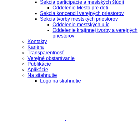
Sekcia participácie a mestských štúdií
Oddelenie Mesto pre deti
Sekcia koncepcií verejných priestorov
Sekcia tvorby mestských priestorov
Oddelenie mestských ulíc
Oddelenie krajinnej tvorby a verejných
priestorov
Kontakty
Kariéra
Transparentnosť
Verejné obstarávanie
Publikácie
Aplikácie
Na stiahnutie
Logo na stiahnutie