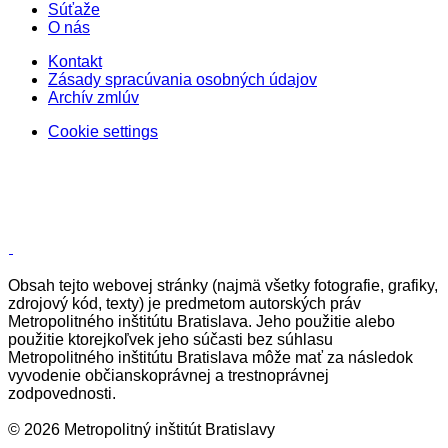
Súťaže
O nás
Kontakt
Zásady spracúvania osobných údajov
Archív zmlúv
Cookie settings
Obsah tejto webovej stránky (najmä všetky fotografie, grafiky,
zdrojový kód, texty) je predmetom autorských práv
Metropolitného inštitútu Bratislava. Jeho použitie alebo
použitie ktorejkoľvek jeho súčasti bez súhlasu
Metropolitného inštitútu Bratislava môže mať za následok
vyvodenie občianskoprávnej a trestnoprávnej
zodpovednosti.
© 2026 Metropolitný inštitút Bratislavy