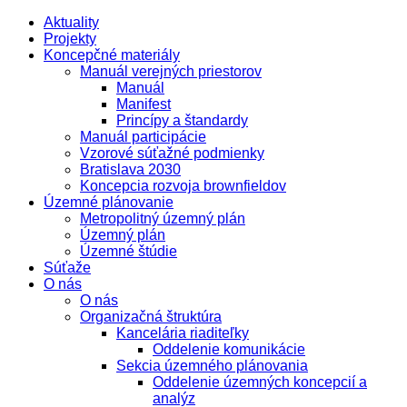
Aktuality
Projekty
Koncepčné materiály
Manuál verejných priestorov
Manuál
Manifest
Princípy a štandardy
Manuál participácie
Vzorové súťažné podmienky
Bratislava 2030
Koncepcia rozvoja brownfieldov
Územné plánovanie
Metropolitný územný plán
Územný plán
Územné štúdie
Súťaže
O nás
O nás
Organizačná štruktúra
Kancelária riaditeľky
Oddelenie komunikácie
Sekcia územného plánovania
Oddelenie územných koncepcií a
analýz