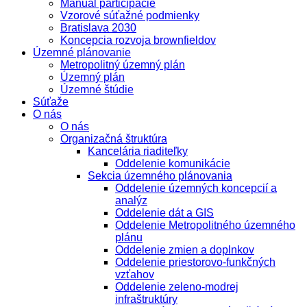
Manuál participácie
Vzorové súťažné podmienky
Bratislava 2030
Koncepcia rozvoja brownfieldov
Územné plánovanie
Metropolitný územný plán
Územný plán
Územné štúdie
Súťaže
O nás
O nás
Organizačná štruktúra
Kancelária riaditeľky
Oddelenie komunikácie
Sekcia územného plánovania
Oddelenie územných koncepcií a
analýz
Oddelenie dát a GIS
Oddelenie Metropolitného územného
plánu
Oddelenie zmien a doplnkov
Oddelenie priestorovo-funkčných
vzťahov
Oddelenie zeleno-modrej
infraštruktúry