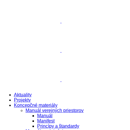
Aktuality
Projekty
Koncepčné materiály
Manuál verejných priestorov
Manuál
Manifest
Princípy a štandardy