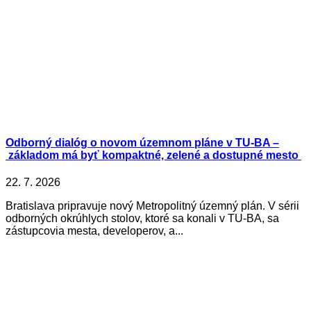
Odborný dialóg o novom územnom pláne v TU-BA –
základom má byť kompaktné, zelené a dostupné mesto
22. 7. 2026
Bratislava pripravuje nový Metropolitný územný plán. V sérii
odborných okrúhlych stolov, ktoré sa konali v TU-BA, sa
zástupcovia mesta, developerov, a...