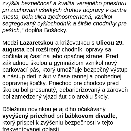
zvýšila bezpečnosť a kvalita verejného priestoru
pri zachovaní všetkých druhov dopravy v centre
mesta, bola ulica zjednosmernená, vznikol
segregovaný cyklochodník a širšie chodníky pre
peších,“
dopĺňa Bošácky.
Medzi
Lazaretskou
a križovatkou s
Ulicou 29.
augusta
bol rozšírený chodník, opravy sa
dočkala aj časť na jeho opačnej strane. Pred
základnou školou a gymnáziom vznikol nový
parkovací pás, ktorý umožňuje bezpečný výstup
a nástup detí z áut v čase rannej a poobednej
dopravnej špičky. Priechod pre chodcov pred
školou bol presunutý, debarierizovaný a zároveň
bol zamedzený vjazd áut do areálu školy.
Dôležitou novinkou je aj dlho očakávaný
vyvýšený priechod
pri
bábkovom divadle
,
ktorý prispel k zvýšeniu bezpečnosti v tejto
frekventovanej oblasti.