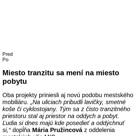
Pred
Po
Miesto tranzitu sa mení na miesto
pobytu
Oba projekty priniesli aj novú podobu mestského
mobiliáru.
„Na uliciach pribudli lavičky, smetné
koše či cyklostojany. Tým sa z čisto tranzitného
priestoru stal aj priestor na oddych a pobyt.
Ľudia si dnes majú kde posedieť a oddýchnuť
si,“
dopĺňa
Mária Pružincová
z oddelenia