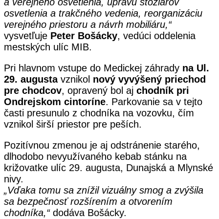
a verejného osvetlenia, úpravu stožiarov
osvetlenia a trakčného vedenia, reorganizáciu
verejného priestoru a návrh mobiliáru,“
vysvetľuje
Peter Bošácky
, vedúci oddelenia
mestských ulíc MIB.
Pri hlavnom vstupe do Medickej záhrady
na Ul.
29. augusta
vznikol
nový vyvýšený priechod
pre
chodcov
, opravený bol aj
chodník pri
Ondrejskom cintoríne
. Parkovanie sa v tejto
časti presunulo z chodníka na vozovku, čím
vznikol širší priestor pre peších.
Pozitívnou zmenou je aj odstránenie starého,
dlhodobo nevyužívaného kebab stánku na
križovatke ulíc 29. augusta, Dunajská a Mlynské
nivy.
„Vďaka tomu sa znížil vizuálny smog a zvýšila
sa bezpečnosť rozšírením a otvorením
chodníka,“
dodáva Bošácky.