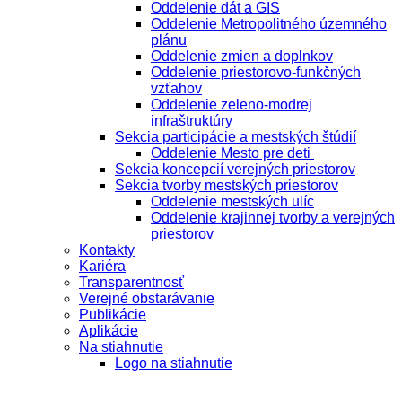
Oddelenie dát a GIS
Oddelenie Metropolitného územného
plánu
Oddelenie zmien a doplnkov
Oddelenie priestorovo-funkčných
vzťahov
Oddelenie zeleno-modrej
infraštruktúry
Sekcia participácie a mestských štúdií
Oddelenie Mesto pre deti
Sekcia koncepcií verejných priestorov
Sekcia tvorby mestských priestorov
Oddelenie mestských ulíc
Oddelenie krajinnej tvorby a verejných
priestorov
Kontakty
Kariéra
Transparentnosť
Verejné obstarávanie
Publikácie
Aplikácie
Na stiahnutie
Logo na stiahnutie