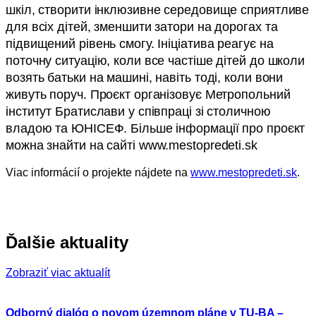
шкіл, створити інклюзивне середовище сприятливе
для всіх дітей, зменшити затори на дорогах та
підвищений рівень смогу. Ініціатива реагує на
поточну ситуацію, коли все частіше дітей до школи
возять батьки на машині, навіть тоді, коли вони
живуть поруч. Проєкт організовує Метропольний
інститут Братислави у співпраці зі столичною
владою та ЮНІСЕФ. Більше інформації про проєкт
можна знайти на сайті www.mestopredeti.sk
Viac informácií o projekte nájdete na
www.mestopredeti.sk
.
Ďalšie aktuality
Zobraziť viac aktualít
Odborný dialóg o novom územnom pláne v TU-BA –