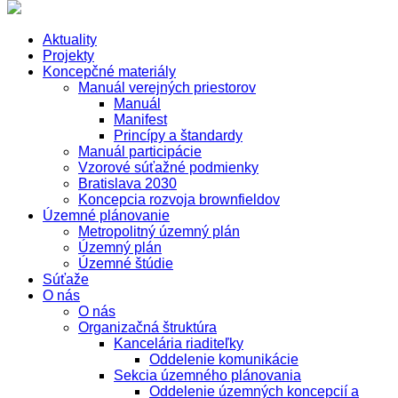
Aktuality
Projekty
Koncepčné materiály
Manuál verejných priestorov
Manuál
Manifest
Princípy a štandardy
Manuál participácie
Vzorové súťažné podmienky
Bratislava 2030
Koncepcia rozvoja brownfieldov
Územné plánovanie
Metropolitný územný plán
Územný plán
Územné štúdie
Súťaže
O nás
O nás
Organizačná štruktúra
Kancelária riaditeľky
Oddelenie komunikácie
Sekcia územného plánovania
Oddelenie územných koncepcií a