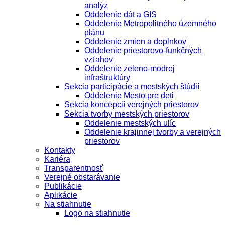
analýz
Oddelenie dát a GIS
Oddelenie Metropolitného územného
plánu
Oddelenie zmien a doplnkov
Oddelenie priestorovo-funkčných
vzťahov
Oddelenie zeleno-modrej
infraštruktúry
Sekcia participácie a mestských štúdií
Oddelenie Mesto pre deti
Sekcia koncepcií verejných priestorov
Sekcia tvorby mestských priestorov
Oddelenie mestských ulíc
Oddelenie krajinnej tvorby a verejných
priestorov
Kontakty
Kariéra
Transparentnosť
Verejné obstarávanie
Publikácie
Aplikácie
Na stiahnutie
Logo na stiahnutie