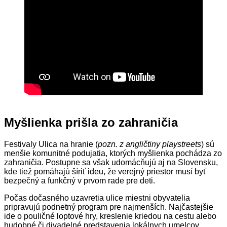
Myšlienka prišla zo zahraničia
Festivaly Ulica na hranie (
pozn. z angličtiny playstreets
) sú
menšie komunitné podujatia, ktorých myšlienka pochádza zo
zahraničia. Postupne sa však udomácňujú aj na Slovensku,
kde tiež pomáhajú šíriť ideu, že verejný priestor musí byť
bezpečný a funkčný v prvom rade pre deti.
Počas dočasného uzavretia ulice miestni obyvatelia
pripravujú podnetný program pre najmenších. Najčastejšie
ide o pouličné loptové hry, kreslenie kriedou na cestu alebo
hudobné či divadelné predstavenia lokálnych umelcov.