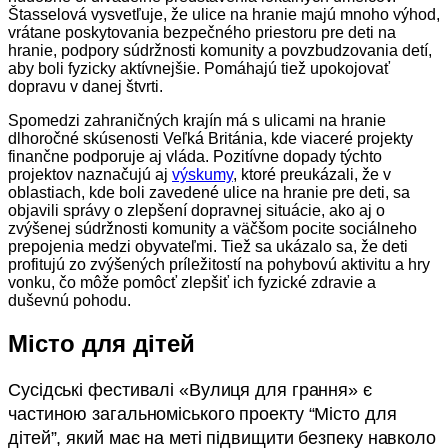
Štasselová vysvetľuje, že ulice na hranie majú mnoho výhod,
vrátane poskytovania bezpečného priestoru pre deti na
hranie, podpory súdržnosti komunity a povzbudzovania detí,
aby boli fyzicky aktívnejšie. Pomáhajú tiež upokojovať
dopravu v danej štvrti.
Spomedzi zahraničných krajín má s ulicami na hranie
dlhoročné skúsenosti Veľká Británia, kde viaceré projekty
finančne podporuje aj vláda. Pozitívne dopady týchto
projektov naznačujú aj
výskumy
, ktoré preukázali, že v
oblastiach, kde boli zavedené ulice na hranie pre deti, sa
objavili správy o zlepšení dopravnej situácie, ako aj o
zvýšenej súdržnosti komunity a väčšom pocite sociálneho
prepojenia medzi obyvateľmi. Tiež sa ukázalo sa, že deti
profitujú zo zvýšených príležitostí na pohybovú aktivitu a hry
vonku, čo môže pomôcť zlepšiť ich fyzické zdravie a
duševnú pohodu.
Місто для дітей
Сусідські фестивалі «Вулиця для грання» є
частиною загальноміського проекту “Місто для
дітей”, який має на меті підвищити безпеку навколо