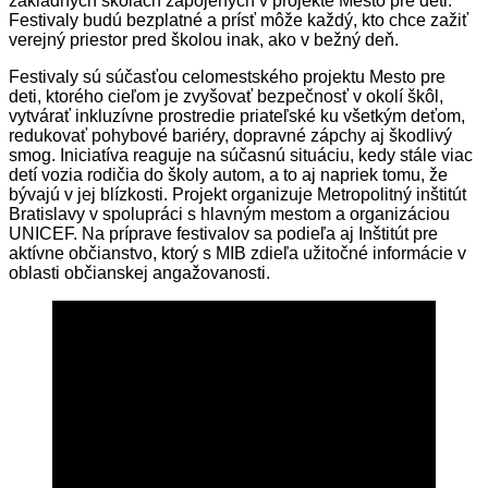
základných školách zapojených v projekte Mesto pre deti.
Festivaly budú bezplatné a prísť môže každý, kto chce zažiť
verejný priestor pred školou inak, ako v bežný deň.
Festivaly sú súčasťou celomestského projektu Mesto pre
deti, ktorého cieľom je zvyšovať bezpečnosť v okolí škôl,
vytvárať inkluzívne prostredie priateľské ku všetkým deťom,
redukovať pohybové bariéry, dopravné zápchy aj škodlivý
smog. Iniciatíva reaguje na súčasnú situáciu, kedy stále viac
detí vozia rodičia do školy autom, a to aj napriek tomu, že
bývajú v jej blízkosti. Projekt organizuje Metropolitný inštitút
Bratislavy v spolupráci s hlavným mestom a organizáciou
UNICEF. Na príprave festivalov sa podieľa aj Inštitút pre
aktívne občianstvo, ktorý s MIB zdieľa užitočné informácie v
oblasti občianskej angažovanosti.