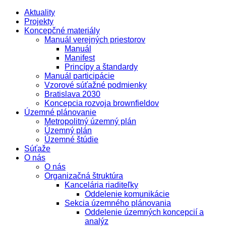
Aktuality
Projekty
Koncepčné materiály
Manuál verejných priestorov
Manuál
Manifest
Princípy a štandardy
Manuál participácie
Vzorové súťažné podmienky
Bratislava 2030
Koncepcia rozvoja brownfieldov
Územné plánovanie
Metropolitný územný plán
Územný plán
Územné štúdie
Súťaže
O nás
O nás
Organizačná štruktúra
Kancelária riaditeľky
Oddelenie komunikácie
Sekcia územného plánovania
Oddelenie územných koncepcií a
analýz