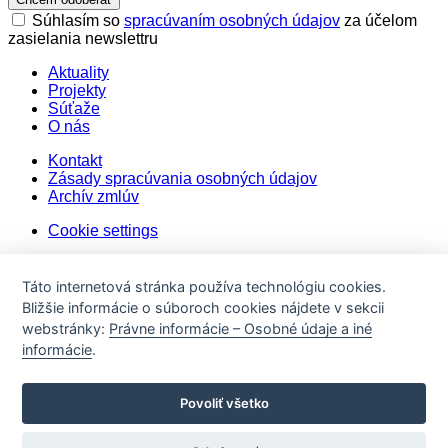
Súhlasím so
spracúvaním osobných údajov
za účelom
zasielania newslettru
Aktuality
Projekty
Súťaže
O nás
Kontakt
Zásady spracúvania osobných údajov
Archív zmlúv
Cookie settings
Táto internetová stránka používa technológiu cookies.
Bližšie informácie o súboroch cookies nájdete v sekcii
webstránky:
Právne informácie – Osobné údaje a iné
informácie
.
Obsah tejto webovej stránky (najmä všetky fotografie, grafiky,
zdrojový kód, texty) je predmetom autorských práv
Povoliť všetko
Metropolitného inštitútu Bratislava. Jeho použitie alebo
použitie ktorejkoľvek jeho súčasti bez súhlasu