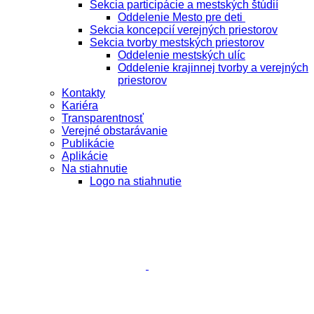
Sekcia participácie a mestských štúdií
Oddelenie Mesto pre deti
Sekcia koncepcií verejných priestorov
Sekcia tvorby mestských priestorov
Oddelenie mestských ulíc
Oddelenie krajinnej tvorby a verejných
priestorov
Kontakty
Kariéra
Transparentnosť
Verejné obstarávanie
Publikácie
Aplikácie
Na stiahnutie
Logo na stiahnutie