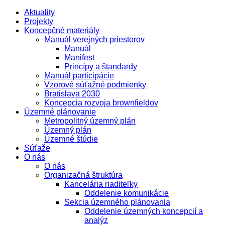
Aktuality
Projekty
Koncepčné materiály
Manuál verejných priestorov
Manuál
Manifest
Princípy a štandardy
Manuál participácie
Vzorové súťažné podmienky
Bratislava 2030
Koncepcia rozvoja brownfieldov
Územné plánovanie
Metropolitný územný plán
Územný plán
Územné štúdie
Súťaže
O nás
O nás
Organizačná štruktúra
Kancelária riaditeľky
Oddelenie komunikácie
Sekcia územného plánovania
Oddelenie územných koncepcií a
analýz