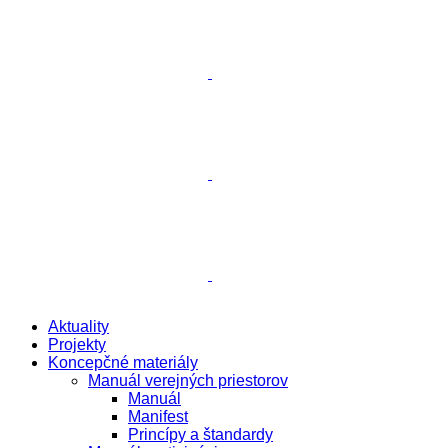
Aktuality
Projekty
Koncepčné materiály
Manuál verejných priestorov
Manuál
Manifest
Princípy a štandardy