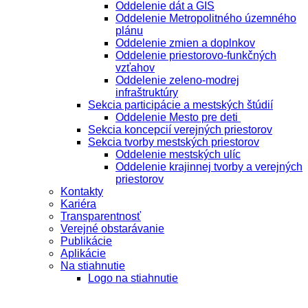
Oddelenie dát a GIS
Oddelenie Metropolitného územného
plánu
Oddelenie zmien a doplnkov
Oddelenie priestorovo-funkčných
vzťahov
Oddelenie zeleno-modrej
infraštruktúry
Sekcia participácie a mestských štúdií
Oddelenie Mesto pre deti
Sekcia koncepcií verejných priestorov
Sekcia tvorby mestských priestorov
Oddelenie mestských ulíc
Oddelenie krajinnej tvorby a verejných
priestorov
Kontakty
Kariéra
Transparentnosť
Verejné obstarávanie
Publikácie
Aplikácie
Na stiahnutie
Logo na stiahnutie