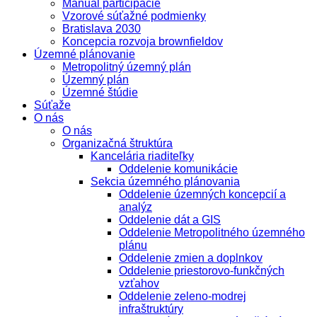
Manuál participácie
Vzorové súťažné podmienky
Bratislava 2030
Koncepcia rozvoja brownfieldov
Územné plánovanie
Metropolitný územný plán
Územný plán
Územné štúdie
Súťaže
O nás
O nás
Organizačná štruktúra
Kancelária riaditeľky
Oddelenie komunikácie
Sekcia územného plánovania
Oddelenie územných koncepcií a
analýz
Oddelenie dát a GIS
Oddelenie Metropolitného územného
plánu
Oddelenie zmien a doplnkov
Oddelenie priestorovo-funkčných
vzťahov
Oddelenie zeleno-modrej
infraštruktúry