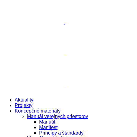
Aktuality
Projekty
Koncepčné materiály
Manuál verejných priestorov
Manuál
Manifest
Princípy a štandardy