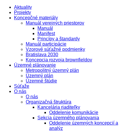
Aktuality
Projekty
Koncepčné materiály
Manuál verejných priestorov
Manuál
Manifest
Princípy a štandardy
Manuál participácie
Vzorové súťažné podmienky
Bratislava 2030
Koncepcia rozvoja brownfieldov
Územné plánovanie
Metropolitný územný plán
Územný plán
Územné štúdie
Súťaže
O nás
O nás
Organizačná štruktúra
Kancelária riaditeľky
Oddelenie komunikácie
Sekcia územného plánovania
Oddelenie územných koncepcií a
analýz