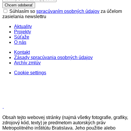
Chcem odoberať
Súhlasím so
spracúvaním osobných údajov
za účelom
zasielania newslettru
Aktuality
Projekty
Súťaže
O nás
Kontakt
Zásady spracúvania osobných údajov
Archív zmlúv
Cookie settings
Obsah tejto webovej stránky (najmä všetky fotografie, grafiky,
zdrojový kód, texty) je predmetom autorských práv
Metropolitného inštitútu Bratislava. Jeho použitie alebo