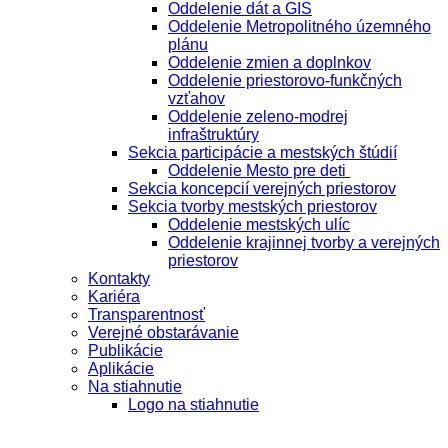
Oddelenie dát a GIS
Oddelenie Metropolitného územného
plánu
Oddelenie zmien a doplnkov
Oddelenie priestorovo-funkčných
vzťahov
Oddelenie zeleno-modrej
infraštruktúry
Sekcia participácie a mestských štúdií
Oddelenie Mesto pre deti
Sekcia koncepcií verejných priestorov
Sekcia tvorby mestských priestorov
Oddelenie mestských ulíc
Oddelenie krajinnej tvorby a verejných
priestorov
Kontakty
Kariéra
Transparentnosť
Verejné obstarávanie
Publikácie
Aplikácie
Na stiahnutie
Logo na stiahnutie