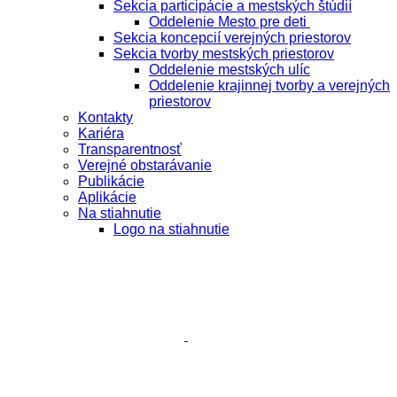
Sekcia participácie a mestských štúdií
Oddelenie Mesto pre deti
Sekcia koncepcií verejných priestorov
Sekcia tvorby mestských priestorov
Oddelenie mestských ulíc
Oddelenie krajinnej tvorby a verejných
priestorov
Kontakty
Kariéra
Transparentnosť
Verejné obstarávanie
Publikácie
Aplikácie
Na stiahnutie
Logo na stiahnutie