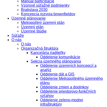
Manuál participácie
Vzorové súťažné podmienky
Bratislava 2030
Koncepcia rozvoja brownfieldov
Územné plánovanie
Metropolitný územný plán
Územný plán
Územné štúdie
Súťaže
O nás
O nás
Organizačná štruktúra
Kancelária riaditeľky
Oddelenie komunikácie
Sekcia územného plánovania
Oddelenie územných koncepcií a
analýz
Oddelenie dát a GIS
Oddelenie Metropolitného územného
plánu
Oddelenie zmien a doplnkov
Oddelenie priestorovo-funkčných
vzťahov
Oddelenie zeleno-modrej
infraštruktúry