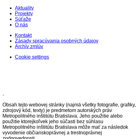
Aktuality
Projekty
Súťaže
O nás
Kontakt
Zásady spracúvania osobných údajov
Archív zmlúv
Cookie settings
Obsah tejto webovej stránky (najmä všetky fotografie, grafiky,
zdrojový kód, texty) je predmetom autorských práv
Metropolitného inštitútu Bratislava. Jeho použitie alebo
použitie ktorejkoľvek jeho súčasti bez súhlasu
Metropolitného inštitútu Bratislava môže mať za následok
vyvodenie občianskoprávnej a trestnoprávnej
zodpovednosti.