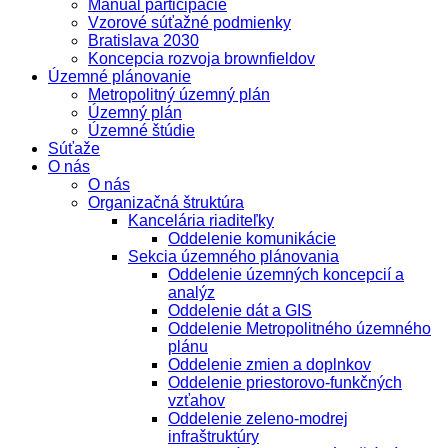
Manuál participácie
Vzorové súťažné podmienky
Bratislava 2030
Koncepcia rozvoja brownfieldov
Územné plánovanie
Metropolitný územný plán
Územný plán
Územné štúdie
Súťaže
O nás
O nás
Organizačná štruktúra
Kancelária riaditeľky
Oddelenie komunikácie
Sekcia územného plánovania
Oddelenie územných koncepcií a
analýz
Oddelenie dát a GIS
Oddelenie Metropolitného územného
plánu
Oddelenie zmien a doplnkov
Oddelenie priestorovo-funkčných
vzťahov
Oddelenie zeleno-modrej
infraštruktúry