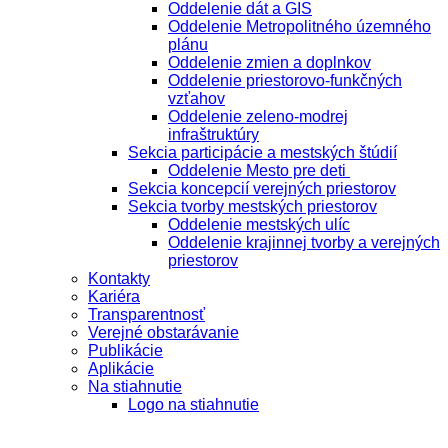
Oddelenie dát a GIS
Oddelenie Metropolitného územného
plánu
Oddelenie zmien a doplnkov
Oddelenie priestorovo-funkčných
vzťahov
Oddelenie zeleno-modrej
infraštruktúry
Sekcia participácie a mestských štúdií
Oddelenie Mesto pre deti
Sekcia koncepcií verejných priestorov
Sekcia tvorby mestských priestorov
Oddelenie mestských ulíc
Oddelenie krajinnej tvorby a verejných
priestorov
Kontakty
Kariéra
Transparentnosť
Verejné obstarávanie
Publikácie
Aplikácie
Na stiahnutie
Logo na stiahnutie