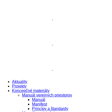
Aktuality
Projekty
Koncepčné materiály
Manuál verejných priestorov
Manuál
Manifest
Princípy a štandardy