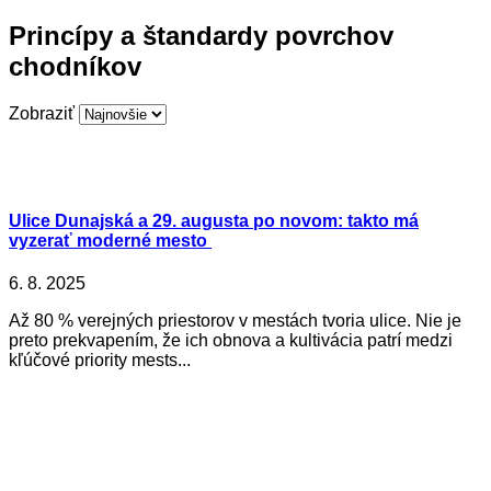
Princípy a štandardy povrchov
chodníkov
Zobraziť
Ulice Dunajská a 29. augusta po novom: takto má
vyzerať moderné mesto
6. 8. 2025
Až 80 % verejných priestorov v mestách tvoria ulice. Nie je
preto prekvapením, že ich obnova a kultivácia patrí medzi
kľúčové priority mests...