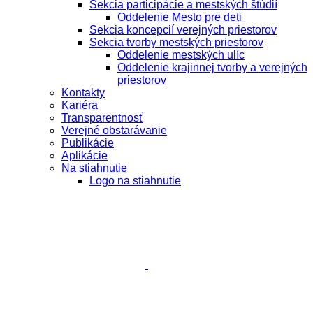
Sekcia participácie a mestských štúdií
Oddelenie Mesto pre deti
Sekcia koncepcií verejných priestorov
Sekcia tvorby mestských priestorov
Oddelenie mestských ulíc
Oddelenie krajinnej tvorby a verejných
priestorov
Kontakty
Kariéra
Transparentnosť
Verejné obstarávanie
Publikácie
Aplikácie
Na stiahnutie
Logo na stiahnutie