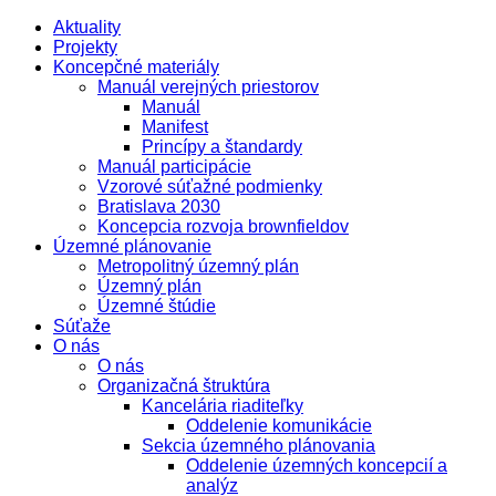
Aktuality
Projekty
Koncepčné materiály
Manuál verejných priestorov
Manuál
Manifest
Princípy a štandardy
Manuál participácie
Vzorové súťažné podmienky
Bratislava 2030
Koncepcia rozvoja brownfieldov
Územné plánovanie
Metropolitný územný plán
Územný plán
Územné štúdie
Súťaže
O nás
O nás
Organizačná štruktúra
Kancelária riaditeľky
Oddelenie komunikácie
Sekcia územného plánovania
Oddelenie územných koncepcií a
analýz