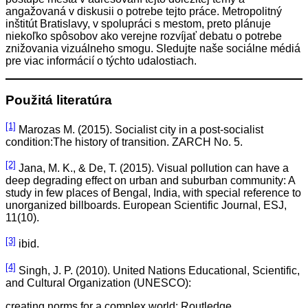
angažovaná v diskusii o potrebe tejto práce. Metropolitný
inštitút Bratislavy, v spolupráci s mestom, preto plánuje
niekoľko spôsobov ako verejne rozvíjať debatu o potrebe
znižovania vizuálneho smogu. Sledujte naše sociálne médiá
pre viac informácií o týchto udalostiach.
Použitá literatúra
[1]
Marozas M. (2015). Socialist city in a post-socialist
condition:The history of transition. ZARCH No. 5.
[2]
Jana, M. K., & De, T. (2015). Visual pollution can have a
deep degrading effect on urban and suburban community: A
study in few places of Bengal, India, with special reference to
unorganized billboards. European Scientific Journal, ESJ,
11(10).
[3]
ibid.
[4]
Singh, J. P. (2010). United Nations Educational, Scientific,
and Cultural Organization (UNESCO):
creating norms for a complex world: Routledge.