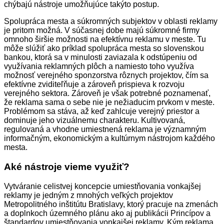
chýbajú nástroje umožňujúce takýto postup.
Spolupráca mesta a súkromných subjektov v oblasti reklamy
je pritom možná. V súčasnej dobe majú súkromné firmy
omnoho širšie možnosti na efektívnu reklamu v meste. Tu
môže slúžiť ako príklad spolupráca mesta so slovenskou
bankou, ktorá sa v minulosti zaviazala k odstúpeniu od
využívania reklamných plôch a namiesto toho využíva
možnosť verejného sponzorstva rôznych projektov, čím sa
efektívne zviditeľňuje a zároveň prispieva k rozvoju
verejného sektora. Zároveň je však potrebné poznamenať,
že reklama sama o sebe nie je nežiaducim prvkom v meste.
Problémom sa stáva, až keď zahlcuje verejný priestor a
dominuje jeho vizuálnemu charakteru. Kultivovaná,
regulovaná a vhodne umiestnená reklama je významným
informačným, ekonomickým a kultúrnym nástrojom každého
mesta.
Aké nástroje vieme využiť?
Vytváranie celistvej koncepcie umiestňovania vonkajšej
reklamy je jedným z mnohých veľkých projektov
Metropolitného inštitútu Bratislavy, ktorý pracuje na zmenách
a doplnkoch územného plánu ako aj publikácii Princípov a
štandardov umiestňovania vonkajšej reklamy. Kým reklama