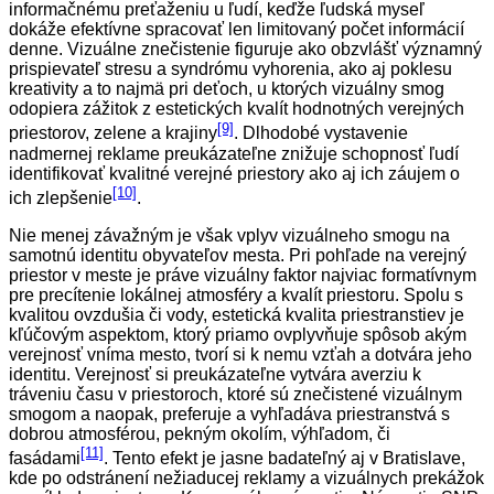
informačnému preťaženiu u ľudí, keďže ľudská myseľ
dokáže efektívne spracovať len limitovaný počet informácií
denne. Vizuálne znečistenie figuruje ako obzvlášť významný
prispievateľ stresu a syndrómu vyhorenia, ako aj poklesu
kreativity a to najmä pri deťoch, u ktorých vizuálny smog
odopiera zážitok z estetických kvalít hodnotných verejných
[9]
priestorov, zelene a krajiny
. Dlhodobé vystavenie
nadmernej reklame preukázateľne znižuje schopnosť ľudí
identifikovať kvalitné verejné priestory ako aj ich záujem o
[10]
ich zlepšenie
.
Nie menej závažným je však vplyv vizuálneho smogu na
samotnú identitu obyvateľov mesta. Pri pohľade na verejný
priestor v meste je práve vizuálny faktor najviac formatívnym
pre precítenie lokálnej atmosféry a kvalít priestoru. Spolu s
kvalitou ovzdušia či vody, estetická kvalita priestranstiev je
kľúčovým aspektom, ktorý priamo ovplyvňuje spôsob akým
verejnosť vníma mesto, tvorí si k nemu vzťah a dotvára jeho
identitu. Verejnosť si preukázateľne vytvára averziu k
tráveniu času v priestoroch, ktoré sú znečistené vizuálnym
smogom a naopak, preferuje a vyhľadáva priestranstvá s
dobrou atmosférou, pekným okolím, výhľadom, či
[11]
fasádami
. Tento efekt je jasne badateľný aj v Bratislave,
kde po odstránení nežiaducej reklamy a vizuálnych prekážok