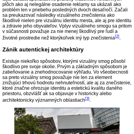
plôch ako aj nelegálne osadenie reklamy sa ukázali ako
problém len v priebehu posledných dvoch desaťročí. Začali
sa preukazovať následky vizuálneho znečistenia ako
škodlivé nielen pre vizuálnu identitu mesta, ale aj pre identitu
a zdravie jeho obyvateľov. Vplyv vizuálneho smogu sa pritom
v súčasnosti považuje za nie menej škodlivý pre ľudí a
[2]
životné prostredie než ktorýkoľvek iný typ znečistenia
.
Zánik autentickej architektúry
Existuje niekoľko spôsobov, ktorými vizuálny smog pôsobí
škodlivo pre svoje okolie. Prvým a základným spôsobom je
zatieňovanie a znehodnocovanie výhľadu. Vo všeobecnosti
sa preto vizuálny smog považuje nie len za element
znižujúci trhovú hodnotu nehnuteľností, ale aj za znečistenie,
ktoré značne ohrozuje identitu a estetickú kvalitu daného
priestoru, obzvlášť ak sa objavuje v historicky alebo
[3]
architektonicky významných oblastiach
.