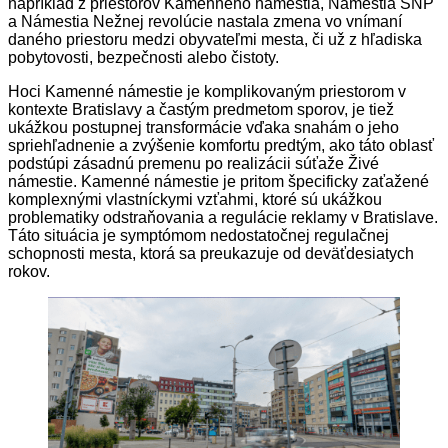
napríklad z priestorov Kamenného námestia, Námestia SNP
a Námestia Nežnej revolúcie nastala zmena vo vnímaní
daného priestoru medzi obyvateľmi mesta, či už z hľadiska
pobytovosti, bezpečnosti alebo čistoty.
Hoci Kamenné námestie je komplikovaným priestorom v
kontexte Bratislavy a častým predmetom sporov, je tiež
ukážkou postupnej transformácie vďaka snahám o jeho
spriehľadnenie a zvýšenie komfortu predtým, ako táto oblasť
podstúpi zásadnú premenu po realizácii súťaže Živé
námestie. Kamenné námestie je pritom špecificky zaťažené
komplexnými vlastníckymi vzťahmi, ktoré sú ukážkou
problematiky odstraňovania a regulácie reklamy v Bratislave.
Táto situácia je symptómom nedostatočnej regulačnej
schopnosti mesta, ktorá sa preukazuje od deväťdesiatych
rokov.