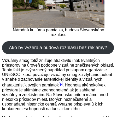
Národná kultúrna pamiatka, budova Slovenského
rozhlasu
Ako by vyzerala budova rozhlasu bez reklamy?
Vizuálny smog totiž znižuje atraktivitu inak kvalitných
priestorov na úroveň podobne vizuálne znečistených oblastí.
Tento fakt je zvýraznený napríklad prístupom organizácie
UNESCO, ktorá považuje vizuálny smog za zlyhanie autorít
v snahe o zachovanie autentickej identity a vizuálnych
[4]
charakteristík svojich pamiatok
. Hodnota akéhokoľvek
priestoru je ultimátne znehodnotená ak je zahltená
vizuálnym znečistením. Na Slovensku pritom máme hneď
niekoľko príkladov miest, ktorých neznečistené a
usporiadané historické centrá výrazne prispievajú k ich
konkurencieschopnosti na turistickom trhu.