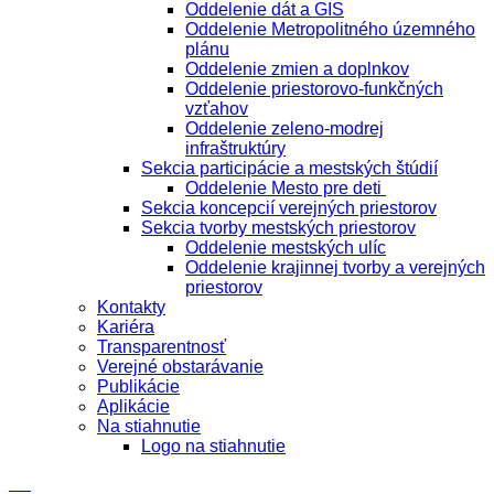
Oddelenie dát a GIS
Oddelenie Metropolitného územného
plánu
Oddelenie zmien a doplnkov
Oddelenie priestorovo-funkčných
vzťahov
Oddelenie zeleno-modrej
infraštruktúry
Sekcia participácie a mestských štúdií
Oddelenie Mesto pre deti
Sekcia koncepcií verejných priestorov
Sekcia tvorby mestských priestorov
Oddelenie mestských ulíc
Oddelenie krajinnej tvorby a verejných
priestorov
Kontakty
Kariéra
Transparentnosť
Verejné obstarávanie
Publikácie
Aplikácie
Na stiahnutie
Logo na stiahnutie