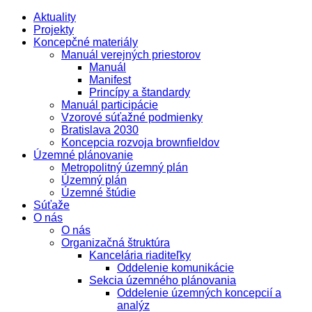
Aktuality
Projekty
Koncepčné materiály
Manuál verejných priestorov
Manuál
Manifest
Princípy a štandardy
Manuál participácie
Vzorové súťažné podmienky
Bratislava 2030
Koncepcia rozvoja brownfieldov
Územné plánovanie
Metropolitný územný plán
Územný plán
Územné štúdie
Súťaže
O nás
O nás
Organizačná štruktúra
Kancelária riaditeľky
Oddelenie komunikácie
Sekcia územného plánovania
Oddelenie územných koncepcií a
analýz