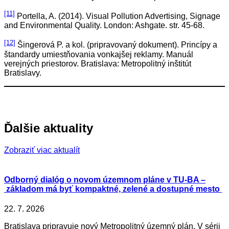
[11]
Portella, A. (2014). Visual Pollution Advertising, Signage
and Environmental Quality. London: Ashgate. str. 45-68.
[12]
Šingerová P. a kol. (pripravovaný dokument). Princípy a
štandardy umiestňovania vonkajšej reklamy. Manuál
verejných priestorov. Bratislava: Metropolitný inštitút
Bratislavy.
Ďalšie aktuality
Zobraziť viac aktualít
Odborný dialóg o novom územnom pláne v TU-BA –
základom má byť kompaktné, zelené a dostupné mesto
22. 7. 2026
Bratislava pripravuje nový Metropolitný územný plán. V sérii