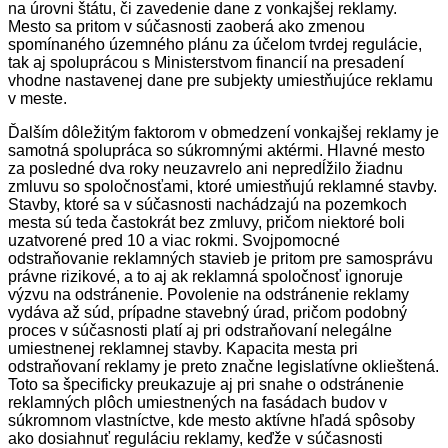
na úrovni štátu, či zavedenie dane z vonkajšej reklamy.
Mesto sa pritom v súčasnosti zaoberá ako zmenou
spomínaného územného plánu za účelom tvrdej regulácie,
tak aj spoluprácou s Ministerstvom financií na presadení
vhodne nastavenej dane pre subjekty umiestňujúce reklamu
v meste.
Ďalším dôležitým faktorom v obmedzení vonkajšej reklamy je
samotná spolupráca so súkromnými aktérmi. Hlavné mesto
za posledné dva roky neuzavrelo ani nepredĺžilo žiadnu
zmluvu so spoločnosťami, ktoré umiestňujú reklamné stavby.
Stavby, ktoré sa v súčasnosti nachádzajú na pozemkoch
mesta sú teda častokrát bez zmluvy, pričom niektoré boli
uzatvorené pred 10 a viac rokmi. Svojpomocné
odstraňovanie reklamných stavieb je pritom pre samosprávu
právne rizikové, a to aj ak reklamná spoločnosť ignoruje
výzvu na odstránenie. Povolenie na odstránenie reklamy
vydáva až súd, prípadne stavebný úrad, pričom podobný
proces v súčasnosti platí aj pri odstraňovaní nelegálne
umiestnenej reklamnej stavby. Kapacita mesta pri
odstraňovaní reklamy je preto značne legislatívne oklieštená.
Toto sa špecificky preukazuje aj pri snahe o odstránenie
reklamných plôch umiestnených na fasádach budov v
súkromnom vlastníctve, kde mesto aktívne hľadá spôsoby
ako dosiahnuť reguláciu reklamy, keďže v súčasnosti