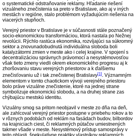
o systematické odstraňovanie reklamy. Hľadanie riešení
vizuálneho znečistenia sa preto v Bratislave, ako aj v iných
mestách v regióne, stalo problémom vyžadujúcim riešenia na
viacerých stupňoch.
Verejný priestor v Bratislave je v súčasnosti stále poznačený
socio-ekonomickou transformáciou, ktorá nastala po Nežnej
revolúcii. Rýchlo rastúca ekonomika, rozvíjajúci sa súkromný
sektor a znovunadobudnutá individuálna sloboda boli
katalyzátormi zmien v meste ako i celej krajine. V spojení s
decentralizáciou správnych právomocí a nesystémovosťou
však tieto zmeny viedli okrem ekonomického progresu aj k
zhoršovaniu stavu verejných priestorov a k ďalšiemu
[1]
znečisťovaniu už i tak znečistenej Bratislavy
. Významným
elementom v tomto chaotickom vývoji verejného priestoru
bolo práve vizuálne znečistenie, ktoré na jednej strane
symbolizuje ekonomickú slobodu, a na druhej strane zas
chýbajúcu mestskú identitu.
Vizuálny smog sa pritom neobjavil v meste zo dňa na deň,
ale zahlcoval verejný priestor postupne v priebehu rokov a to
v rôznych podobách od reklám na fasádach budov, bilbordov
na krajniciach ciest, či reklamných pútačov umiestnených
takmer všade v meste. Nesystémový prístup samosprávy v
tejto oblasti, špekulatívne praktiky vlastníkov reklamných