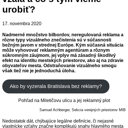
urobiť?
17. novembra 2020
Nadmerné množstvo bilbordov, neregulovaná reklama a
rôzne typy vizuálneho znečistenia sú v súčasnosti
bežným javom v strednej Európe. Kým súčasná situácia
môže vyhovovať reklamným agentúram a rôznym
súkromným záujmom, jej vplyv má zásadný škodlivý
efekt na identitu mestských priestorov, ako aj na zdravie
obyvateľov mesta. Odstraňovanie vizuálneho smogu
však tiež nie je jednoduchá úloha.
Ako by vyzerala Bratislava bez reklamy?
Pohľad na Miletičovu ulicu a jej reklamný plot
Samuel Achberger, Sekcia verejných priestorov MIB
Nedostatok dát, chýbajúce legálne definície, či nejasné
vlastnícke vzťahy značne komplikujú snahy hlavného mesta