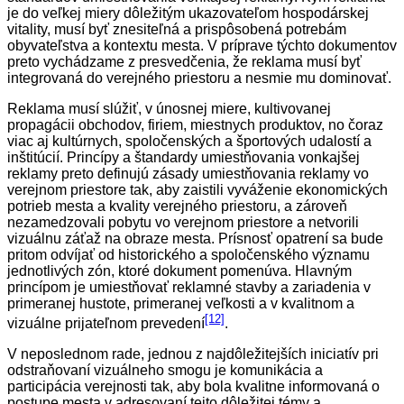
je do veľkej miery dôležitým ukazovateľom hospodárskej
vitality, musí byť znesiteľná a prispôsobená potrebám
obyvateľstva a kontextu mesta. V príprave týchto dokumentov
preto vychádzame z presvedčenia, že reklama musí byť
integrovaná do verejného priestoru a nesmie mu dominovať.
Reklama musí slúžiť, v únosnej miere, kultivovanej
propagácii obchodov, firiem, miestnych produktov, no čoraz
viac aj kultúrnych, spoločenských a športových udalostí a
inštitúcií. Princípy a štandardy umiestňovania vonkajšej
reklamy preto definujú zásady umiestňovania reklamy vo
verejnom priestore tak, aby zaistili vyváženie ekonomických
potrieb mesta a kvality verejného priestoru, a zároveň
nezamedzovali pobytu vo verejnom priestore a netvorili
vizuálnu záťaž na obraze mesta. Prísnosť opatrení sa bude
pritom odvíjať od historického a spoločenského významu
jednotlivých zón, ktoré dokument pomenúva. Hlavným
princípom je umiestňovať reklamné stavby a zariadenia v
primeranej hustote, primeranej veľkosti a v kvalitnom a
[12]
vizuálne prijateľnom prevedení
.
V neposlednom rade, jednou z najdôležitejších iniciatív pri
odstraňovaní vizuálneho smogu je komunikácia a
participácia verejnosti tak, aby bola kvalitne informovaná o
postupe mesta v adresovaní tejto dôležitej témy a