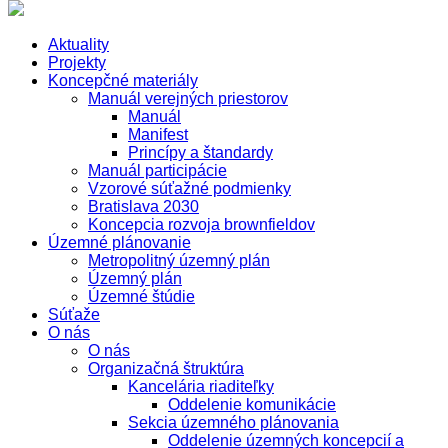
Aktuality
Projekty
Koncepčné materiály
Manuál verejných priestorov
Manuál
Manifest
Princípy a štandardy
Manuál participácie
Vzorové súťažné podmienky
Bratislava 2030
Koncepcia rozvoja brownfieldov
Územné plánovanie
Metropolitný územný plán
Územný plán
Územné štúdie
Súťaže
O nás
O nás
Organizačná štruktúra
Kancelária riaditeľky
Oddelenie komunikácie
Sekcia územného plánovania
Oddelenie územných koncepcií a