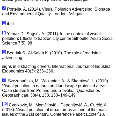
[5]
Portella, A. (2014). Visual Pollution Advertising, Signage
and Environmental Quality. London: Ashgate.
[6]
ibid.
[7]
Yilmaz D., Sagsöz A. (2011). In the context of visual
pollution: Effects to trabzon city center Silhoutte. Asian Social
Science 7(5): 98
[8]
Bendak S., Al-Saleh K. (2010). The role of roadside
advertising
signs in distracting drivers. International Journal of Industrial
Ergonomics 40(3): 233–236.
[9]
Szczepańska, M., Wilkaniec, A., & Škamlová, L. (2019).
Visual pollution in natural and landscape protected areas:
Case studies from Poland and Slovakia, Quaestiones
Geographicae, 38(4), 133, 133–149-149.
[10]
Cvetković, M., Momčilović – Petronijević, A., Ćurčić, A.
(2018). Visual pollution of urban areas as one of the main
issues of the 21st century. Conference Paper: Ecoter´18.