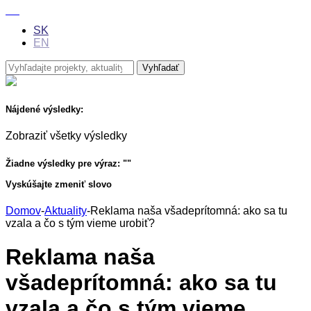
SK
EN
Nájdené výsledky:
Zobraziť všetky výsledky
Žiadne výsledky pre výraz: "
"
Vyskúšajte zmeniť slovo
Domov
-
Aktuality
-
Reklama naša všadeprítomná: ako sa tu
vzala a čo s tým vieme urobiť?
Reklama naša
všadeprítomná: ako sa tu
vzala a čo s tým vieme