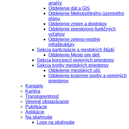
analýz
Oddelenie dát a GIS
Oddelenie Metropolitného územného
plánu
Oddelenie zmien a doplnkov
Oddelenie priestorovo-funkčných
vzťahov
Oddelenie zeleno-modrej
infraštruktúry
Sekcia participácie a mestských štúdií
Oddelenie Mesto pre deti
Sekcia koncepcií verejných priestorov
Sekcia tvorby mestských priestorov
Oddelenie mestských ulíc
Oddelenie krajinnej tvorby a verejných
priestorov
Kontakty
Kariéra
Transparentnosť
Verejné obstarávanie
Publikácie
Aplikácie
Na stiahnutie
Logo na stiahnutie