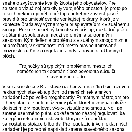
snahe o zvyšovanie kvality života jeho obyvateľov. Pre
zaistenie vizuálnej atraktivity verejného priestoru je preto po
rokoch nekoncepčného prístupu potrebné zaviesť jasné
pravidlá pre umiestňovanie vonkajšej reklamy, ktorá je v
kontexte Bratislavy významným prispievateľom k vizuálnemu
smogu. Preto je potrebný komplexný prístup, dôkladnú prácu
s dátami a spoluprácu medzi verejným a súkromným
sektorom. Kým riešenie problému s vizuálnym smogom znie
priamočiaro, v skutočnosti má mesto právne limitované
možnosti, keď ide o reguláciu a odstraňovanie reklamných
plôch.
Trojnožky sú typickým problémom, mesto ich
nemôže len tak odstrániť bez povolenia súdu či
stavebného úradu
V súčasnosti sa v Bratislave nachádza niekoľko tisíc rôznych
reklamných stavieb a plôch, od menších reklamných
zariadení až po veľké megaboardy. Primárnym nástrojom pre
ich reguláciu je pritom územný plán, ktorého zmena dokáže
do istej miery regulovať výskyt vizuálneho smogu. No i po
zmene územného plánu dokáže tento nástroj regulovať iba
kategóriu reklamných stavieb, ktorými sú napríklad
samostatne stojace bilbordy. Pre reguláciu iných reklamných
zariadení je potrebná napríklad zmena stavebného zákona