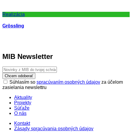
Realizácia
Grössling
MIB Newsletter
Chcem odoberať
Súhlasím so
spracúvaním osobných údajov
za účelom
zasielania newslettru
Aktuality
Projekty
Súťaže
O nás
Kontakt
Zásady spracúvania osobných údajov