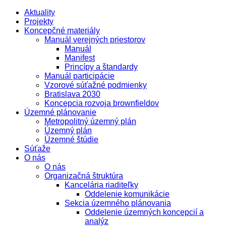
Aktuality
Projekty
Koncepčné materiály
Manuál verejných priestorov
Manuál
Manifest
Princípy a štandardy
Manuál participácie
Vzorové súťažné podmienky
Bratislava 2030
Koncepcia rozvoja brownfieldov
Územné plánovanie
Metropolitný územný plán
Územný plán
Územné štúdie
Súťaže
O nás
O nás
Organizačná štruktúra
Kancelária riaditeľky
Oddelenie komunikácie
Sekcia územného plánovania
Oddelenie územných koncepcií a
analýz