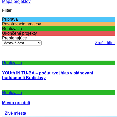
Mapa projektov
Filter
Príprava
Povoľovacie procesy
Realizácia
Ukončené projekty
Prebiehajúce
Zrušiť filter
Realizácia
YOUth IN TU-BA – počuť tvoj hlas v plánovaní
budúcnosti Bratislavy
Realizácia
Mesto pre deti
Živé miesta