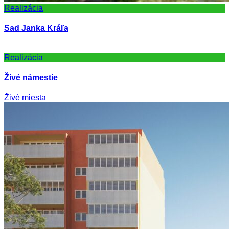
Realizácia
Sad Janka Kráľa
Realizácia
Živé námestie
Živé miesta