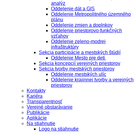
analýz
Oddelenie dát a GIS
Oddelenie Metropolitného územného
plánu
Oddelenie zmien a doplnkov
Oddelenie priestorovo-funkčných
vzťahov
Oddelenie zeleno-modrej
infraštruktúry
Sekcia participácie a mestských štúdií
Oddelenie Mesto pre deti
Sekcia koncepcií verejných priestorov
Sekcia tvorby mestských priestorov
Oddelenie mestských ulíc
Oddelenie krajinnej tvorby a verejných
priestorov
Kontakty
Kariéra
Transparentnosť
Verejné obstarávanie
Publikácie
Aplikácie
Na stiahnutie
Logo na stiahnutie