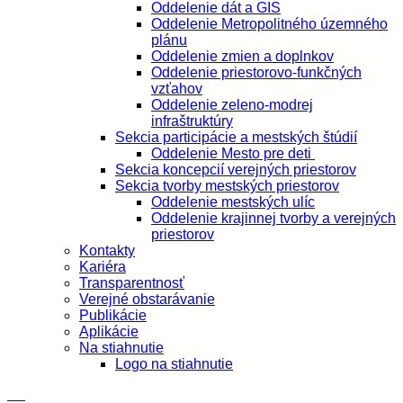
Oddelenie dát a GIS
Oddelenie Metropolitného územného
plánu
Oddelenie zmien a doplnkov
Oddelenie priestorovo-funkčných
vzťahov
Oddelenie zeleno-modrej
infraštruktúry
Sekcia participácie a mestských štúdií
Oddelenie Mesto pre deti
Sekcia koncepcií verejných priestorov
Sekcia tvorby mestských priestorov
Oddelenie mestských ulíc
Oddelenie krajinnej tvorby a verejných
priestorov
Kontakty
Kariéra
Transparentnosť
Verejné obstarávanie
Publikácie
Aplikácie
Na stiahnutie
Logo na stiahnutie