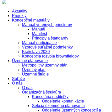
Aktuality
Projekty
Koncepčné materiály
Manuál verejných priestorov
Manuál
Manifest
Princípy a štandardy
Manuál participácie
Vzorové súťažné podmienky
Bratislava 2030
Koncepcia rozvoja brownfieldov
Územné plánovanie
Metropolitný územný plán
Územný plán
Územné štúdie
Súťaže
O nás
O nás
Organizačná štruktúra
Kancelária riaditeľky
Oddelenie komunikácie
Sekcia územného plánovania
Oddelenie územných koncepcií a