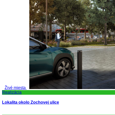
Živé miesta
Realizácia
Lokalita okolo Zochovej ulice