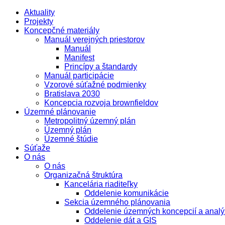
Aktuality
Projekty
Koncepčné materiály
Manuál verejných priestorov
Manuál
Manifest
Princípy a štandardy
Manuál participácie
Vzorové súťažné podmienky
Bratislava 2030
Koncepcia rozvoja brownfieldov
Územné plánovanie
Metropolitný územný plán
Územný plán
Územné štúdie
Súťaže
O nás
O nás
Organizačná štruktúra
Kancelária riaditeľky
Oddelenie komunikácie
Sekcia územného plánovania
Oddelenie územných koncepcií a analý
Oddelenie dát a GIS