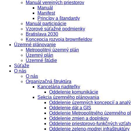
Manuál verejných priestorov
Manuál
Manifest
Princípy a štandardy
Manuál participácie
Vzorové súťažné podmienky
Bratislava 2030
Koncepcia rozvoja brownfieldov
Územné plánovanie
Metropolitný územný plán
Územný plán
Územné štúdie
Súťaže
O nás
O nás
Organizačná štruktúra
Kancelária riaditeľky
Oddelenie komunikácie
Sekcia územného plánovania
Oddelenie územných koncepcií a analý
Oddelenie dát a GIS
Oddelenie Metropolitného územného p
Oddelenie zmien a doplnkov
Oddelenie priestorovo-funkčných vzťah
Oddelenie zeleno-modrej infraštruktúry