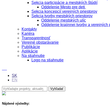
Sekcia participácie a mestských štúdií
Oddelenie Mesto pre deti
Sekcia koncepcií verejných priestorov
Sekcia tvorby mestských priestorov
Oddelenie mestských ulíc
Oddelenie krajinnej tvorby a verejných 
Kontakty
Kariéra
Transparentnosť
Verejné obstarávanie
Publikácie
Aplikácie
Na stiahnutie
Logo na stiahnutie
SK
EN
Nájdené výsledky: