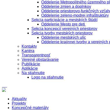
Oddelenie Metropolitného územného p
Oddelenie zmien a doplnkov
Oddelenie priestorovo-funkčných vzťah
Oddelenie zeleno-modrej infraštruktúry
Sekcia participácie a mestských štúdií
Oddelenie Mesto pre deti
Sekcia koncepcií verejných priestorov
Sekcia tvorby mestských priestorov
Oddelenie mestských ulíc
Oddelenie krajinnej tvorby a verejných 
Kontakty
Kariéra
Transparentnosť
Verejné obstarávanie
Publikácie
Aplikácie
Na stiahnutie
Logo na stiahnutie
Aktuality
Projekty
Koncepčné materiály