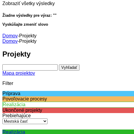
Zobraziť všetky výsledky
Žiadne výsledky pre výraz: "
"
Vyskúšajte zmeniť slovo
Domov
-
Projekty
Domov
-
Projekty
Projekty
Mapa projektov
Filter
Príprava
Povoľovacie procesy
Realizácia
Ukončené projekty
Prebiehajúce
Realizácia