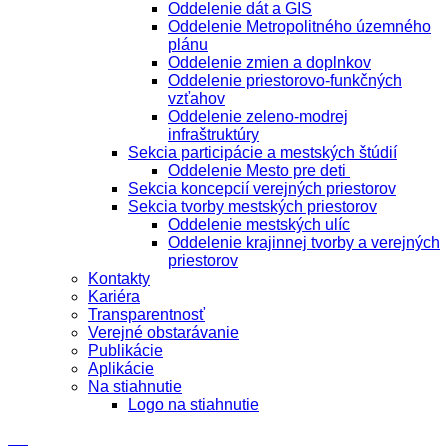
Oddelenie dát a GIS
Oddelenie Metropolitného územného
plánu
Oddelenie zmien a doplnkov
Oddelenie priestorovo-funkčných
vzťahov
Oddelenie zeleno-modrej
infraštruktúry
Sekcia participácie a mestských štúdií
Oddelenie Mesto pre deti
Sekcia koncepcií verejných priestorov
Sekcia tvorby mestských priestorov
Oddelenie mestských ulíc
Oddelenie krajinnej tvorby a verejných
priestorov
Kontakty
Kariéra
Transparentnosť
Verejné obstarávanie
Publikácie
Aplikácie
Na stiahnutie
Logo na stiahnutie