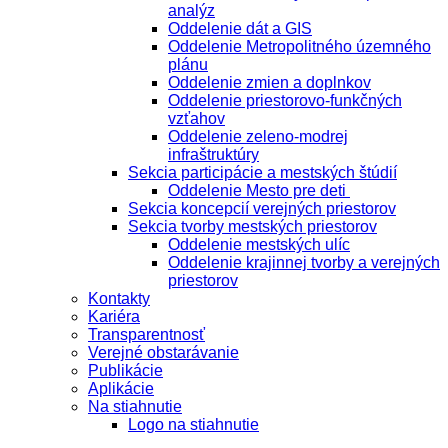
analýz
Oddelenie dát a GIS
Oddelenie Metropolitného územného
plánu
Oddelenie zmien a doplnkov
Oddelenie priestorovo-funkčných
vzťahov
Oddelenie zeleno-modrej
infraštruktúry
Sekcia participácie a mestských štúdií
Oddelenie Mesto pre deti
Sekcia koncepcií verejných priestorov
Sekcia tvorby mestských priestorov
Oddelenie mestských ulíc
Oddelenie krajinnej tvorby a verejných
priestorov
Kontakty
Kariéra
Transparentnosť
Verejné obstarávanie
Publikácie
Aplikácie
Na stiahnutie
Logo na stiahnutie