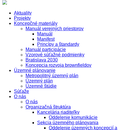
Aktuality
Projekty
Koncepčné materiály
Manuál verejných priestorov
Manuál
Manifest
Princípy a štandardy
Manuál participácie
Vzorové súťažné podmienky
Bratislava 2030
Koncepcia rozvoja brownfieldov
Územné plánovanie
Metropolitný územný plán
Územný plán
Územné štúdie
Súťaže
O nás
O nás
Organizačná štruktúra
Kancelária riaditeľky
Oddelenie komunikácie
Sekcia územného plánovania
Oddelenie územných koncepcií a