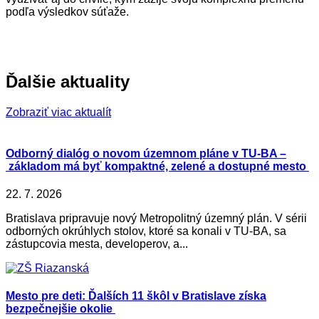
podľa výsledkov súťaže.
Ďalšie aktuality
Zobraziť viac aktualít
Odborný dialóg o novom územnom pláne v TU-BA –
základom má byť kompaktné, zelené a dostupné mesto
22. 7. 2026
Bratislava pripravuje nový Metropolitný územný plán. V sérii
odborných okrúhlych stolov, ktoré sa konali v TU-BA, sa
zástupcovia mesta, developerov, a...
Mesto pre deti: Ďalších 11 škôl v Bratislave získa
bezpečnejšie okolie