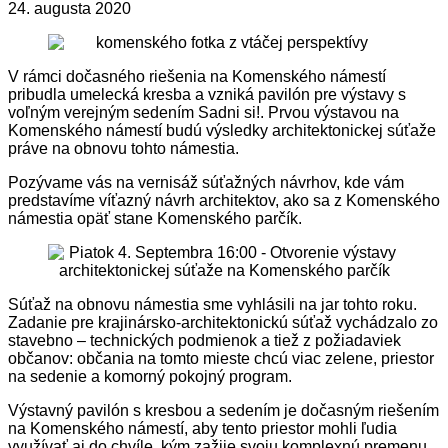
24. augusta 2020
V rámci dočasného riešenia na Komenského námestí
pribudla umelecká kresba a vzniká pavilón pre výstavy s
voľným verejným sedením Sadni si!. Prvou výstavou na
Komenského námestí budú výsledky architektonickej súťaže
práve na obnovu tohto námestia.
Pozývame vás na vernisáž súťažných návrhov, kde vám
predstavíme víťazný návrh architektov, ako sa z Komenského
námestia opäť stane Komenského parčík.
Súťaž na obnovu námestia sme vyhlásili na jar tohto roku.
Zadanie pre krajinársko-architektonickú súťaž vychádzalo zo
stavebno – technických podmienok a tiež z požiadaviek
občanov: občania na tomto mieste chcú viac zelene, priestor
na sedenie a komorný pokojný program.
Výstavný pavilón s kresbou a sedením je dočasným riešením
na Komenského námestí, aby tento priestor mohli ľudia
využívať aj do chvíle, kým zažije svoju komplexnú premenu