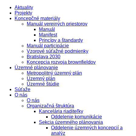
Aktuality
Projekty
Koncepčné materiály
Manuál verejných priestorov
Manuál
Manifest
Princípy a štandardy
Manuál participácie
Vzorové súťažné podmienky
Bratislava 2030
Koncepcia rozvoja brownfieldov
Územné plánovanie
Metropolitný územný plán
Územný plán
Územné štúdie
Súťaže
O nás
O nás
Organizačná štruktúra
Kancelária riaditeľky
Oddelenie komunikácie
Sekcia územného plánovania
Oddelenie územných koncepcií a
analýz