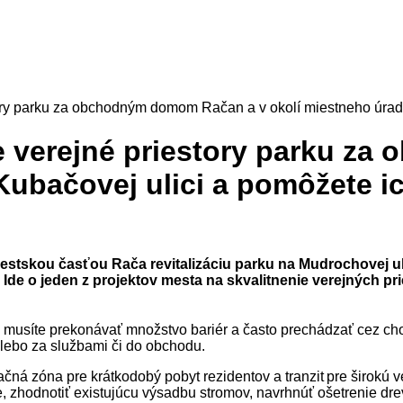
tory parku za obchodným domom Račan a v okolí miestneho úrad
e verejné priestory parku z
 Kubačovej ulici a pomôžete 
s Mestskou časťou Rača revitalizáciu parku na Mudrochovej 
Ide o jeden z projektov mesta na skvalitnenie verejných pr
 musíte prekonávať množstvo bariér a často prechádzať cez cho
 alebo za službami či do obchodu.
čná zóna pre krátkodobý pobyt rezidentov a tranzit pre širokú v
ne, zhodnotiť existujúcu výsadbu stromov, navrhnúť ošetrenie dr