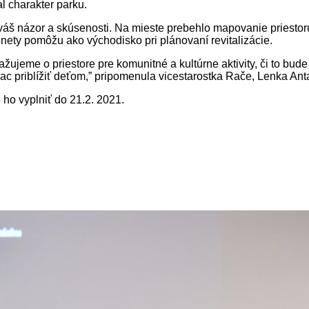
l charakter parku.
 váš názor a skúsenosti. Na mieste prebehlo mapovanie priestor
ety pomôžu ako východisko pri plánovaní revitalizácie.
ažujeme o priestore pre komunitné a kultúrne aktivity, či to bud
iac priblížiť deťom,” pripomenula vicestarostka Rače, Lenka An
ho vyplniť do 21.2. 2021.