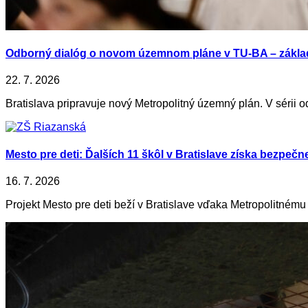
Odborný dialóg o novom územnom pláne v TU-BA – zákla
22. 7. 2026
Bratislava pripravuje nový Metropolitný územný plán. V sérii o
Mesto pre deti: Ďalších 11 škôl v Bratislave získa bezpečn
16. 7. 2026
Projekt Mesto pre deti beží v Bratislave vďaka Metropolitnému i