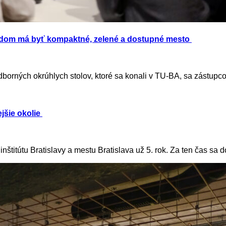
dom má byť kompaktné, zelené a dostupné mesto
dborných okrúhlych stolov, ktoré sa konali v TU-BA, sa zástupco
ejšie okolie
nštitútu Bratislavy a mestu Bratislava už 5. rok. Za ten čas sa d