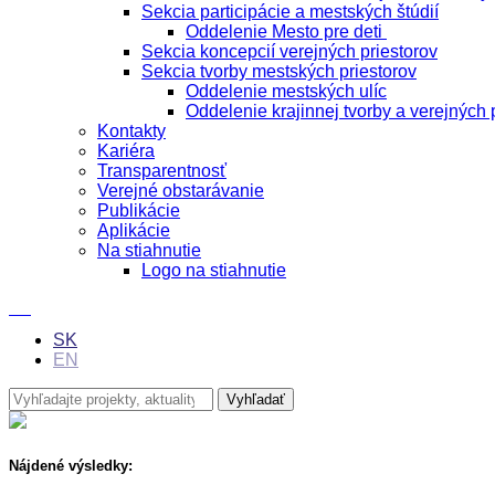
Sekcia participácie a mestských štúdií
Oddelenie Mesto pre deti
Sekcia koncepcií verejných priestorov
Sekcia tvorby mestských priestorov
Oddelenie mestských ulíc
Oddelenie krajinnej tvorby a verejných 
Kontakty
Kariéra
Transparentnosť
Verejné obstarávanie
Publikácie
Aplikácie
Na stiahnutie
Logo na stiahnutie
SK
EN
Nájdené výsledky: