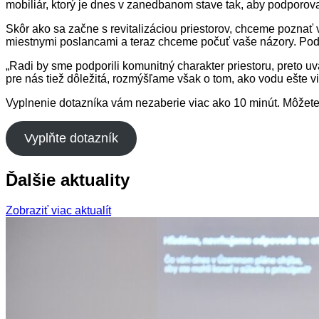
mobiliár, ktorý je dnes v zanedbanom stave tak, aby podporova
Skôr ako sa začne s revitalizáciou priestorov, chceme poznať
miestnymi poslancami a teraz chceme počuť vaše názory. Podn
„Radi by sme podporili komunitný charakter priestoru, preto uv
pre nás tiež dôležitá, rozmýšľame však o tom, ako vodu ešte v
Vyplnenie dotazníka vám nezaberie viac ako 10 minút. Môžete 
Vyplňte dotazník
Ďalšie aktuality
Zobraziť viac aktualít