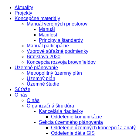
Aktuality
Projekty
Koncepčné materiály
Manuál verejných priestorov
Manuál
Manifest
Princípy a štandardy
Manuál participácie
Vzorové súťažné podmienky
Bratislava 2030
Koncepcia rozvoja brownfieldov
Územné plánovanie
Metropolitný územný plán
Územný plán
Územné štúdie
Súťaže
O nás
O nás
Organizačná štruktúra
Kancelária riaditeľky
Oddelenie komunikácie
Sekcia územného plánovania
Oddelenie územných koncepcií a analý
Oddelenie dát a GIS