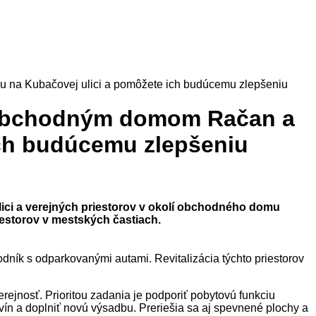
u na Kubačovej ulici a pomôžete ich budúcemu zlepšeniu
a obchodným domom Račan a
ich budúcemu zlepšeniu
ulici a verejných priestorov v okolí obchodného domu
iestorov v mestských častiach.
dník s odparkovanými autami. Revitalizácia týchto priestorov
erejnosť. Prioritou zadania je podporiť pobytovú funkciu
evín a doplniť novú výsadbu. Preriešia sa aj spevnené plochy a