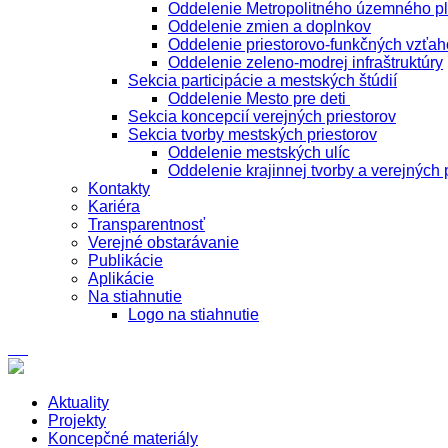
Oddelenie Metropolitného územného p
Oddelenie zmien a doplnkov
Oddelenie priestorovo-funkčných vzťah
Oddelenie zeleno-modrej infraštruktúry
Sekcia participácie a mestských štúdií
Oddelenie Mesto pre deti
Sekcia koncepcií verejných priestorov
Sekcia tvorby mestských priestorov
Oddelenie mestských ulíc
Oddelenie krajinnej tvorby a verejných 
Kontakty
Kariéra
Transparentnosť
Verejné obstarávanie
Publikácie
Aplikácie
Na stiahnutie
Logo na stiahnutie
Aktuality
Projekty
Koncepčné materiály