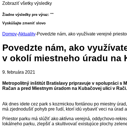
Zobraziť všetky výsledky
Žiadne výsledky pre výraz: "
"
Vyskúšajte zmeniť slovo
Domov
-
Aktuality
-
Povedzte nám, ako využívate verejné pries
Povedzte nám, ako využívat
v okolí miestneho úradu na
9. februára 2021
Metropolitný inštitút Bratislavy pripravuje v spolupráci 
Račan a pred Miestnym úradom na Kubačovej ulici v Rači. 
Ak dnes idete cez park s kozmickou fontánou po miestny úrad,
má zjednodušiť pohyb pre ľudí, ktorí idú vybaviť veci na úrad
Priestor parku má slúžiť ako aktívna verejná, oddychovo-rekrea
lokálneho parku, zlepšiť a skultivovať existujúce plochy zele