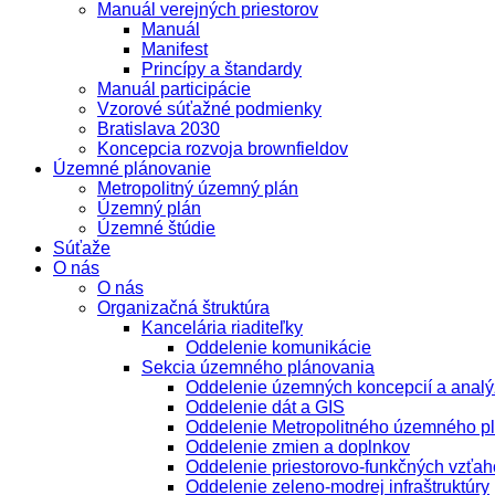
Manuál verejných priestorov
Manuál
Manifest
Princípy a štandardy
Manuál participácie
Vzorové súťažné podmienky
Bratislava 2030
Koncepcia rozvoja brownfieldov
Územné plánovanie
Metropolitný územný plán
Územný plán
Územné štúdie
Súťaže
O nás
O nás
Organizačná štruktúra
Kancelária riaditeľky
Oddelenie komunikácie
Sekcia územného plánovania
Oddelenie územných koncepcií a analý
Oddelenie dát a GIS
Oddelenie Metropolitného územného p
Oddelenie zmien a doplnkov
Oddelenie priestorovo-funkčných vzťah
Oddelenie zeleno-modrej infraštruktúry