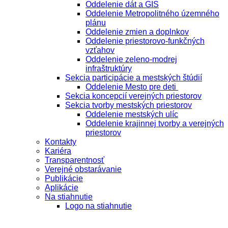
Oddelenie dát a GIS
Oddelenie Metropolitného územného
plánu
Oddelenie zmien a doplnkov
Oddelenie priestorovo-funkčných
vzťahov
Oddelenie zeleno-modrej
infraštruktúry
Sekcia participácie a mestských štúdií
Oddelenie Mesto pre deti
Sekcia koncepcií verejných priestorov
Sekcia tvorby mestských priestorov
Oddelenie mestských ulíc
Oddelenie krajinnej tvorby a verejných
priestorov
Kontakty
Kariéra
Transparentnosť
Verejné obstarávanie
Publikácie
Aplikácie
Na stiahnutie
Logo na stiahnutie