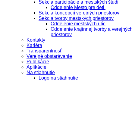
Sekcia participácie a mestských štúdií
Oddelenie Mesto pre deti
Sekcia koncepcií verejných priestorov
Sekcia tvorby mestských priestorov
Oddelenie mestských ulíc
Oddelenie krajinnej tvorby a verejných
priestorov
Kontakty
Kariéra
Transparentnosť
Verejné obstarávanie
Publikácie
Aplikácie
Na stiahnutie
Logo na stiahnutie