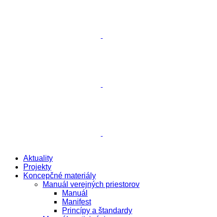
Aktuality
Projekty
Koncepčné materiály
Manuál verejných priestorov
Manuál
Manifest
Princípy a štandardy