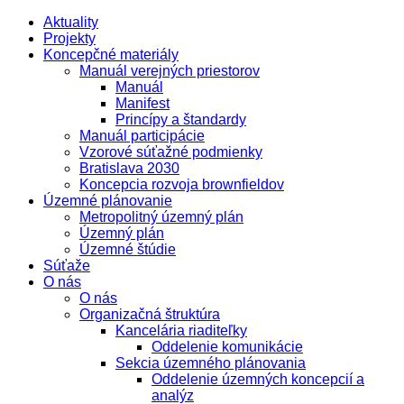
Aktuality
Projekty
Koncepčné materiály
Manuál verejných priestorov
Manuál
Manifest
Princípy a štandardy
Manuál participácie
Vzorové súťažné podmienky
Bratislava 2030
Koncepcia rozvoja brownfieldov
Územné plánovanie
Metropolitný územný plán
Územný plán
Územné štúdie
Súťaže
O nás
O nás
Organizačná štruktúra
Kancelária riaditeľky
Oddelenie komunikácie
Sekcia územného plánovania
Oddelenie územných koncepcií a
analýz