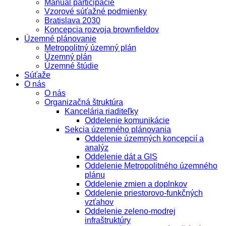
Manuál participácie
Vzorové súťažné podmienky
Bratislava 2030
Koncepcia rozvoja brownfieldov
Územné plánovanie
Metropolitný územný plán
Územný plán
Územné štúdie
Súťaže
O nás
O nás
Organizačná štruktúra
Kancelária riaditeľky
Oddelenie komunikácie
Sekcia územného plánovania
Oddelenie územných koncepcií a
analýz
Oddelenie dát a GIS
Oddelenie Metropolitného územného
plánu
Oddelenie zmien a doplnkov
Oddelenie priestorovo-funkčných
vzťahov
Oddelenie zeleno-modrej
infraštruktúry