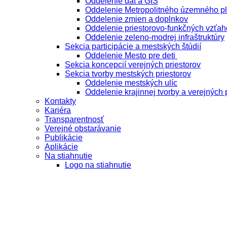
Oddelenie dát a GIS
Oddelenie Metropolitného územného p
Oddelenie zmien a doplnkov
Oddelenie priestorovo-funkčných vzťah
Oddelenie zeleno-modrej infraštruktúry
Sekcia participácie a mestských štúdií
Oddelenie Mesto pre deti
Sekcia koncepcií verejných priestorov
Sekcia tvorby mestských priestorov
Oddelenie mestských ulíc
Oddelenie krajinnej tvorby a verejných 
Kontakty
Kariéra
Transparentnosť
Verejné obstarávanie
Publikácie
Aplikácie
Na stiahnutie
Logo na stiahnutie