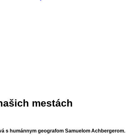
 našich mestách
dorová s humánnym geografom Samuelom Achbergerom.