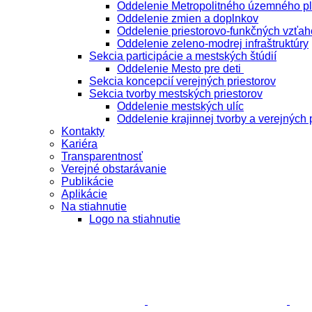
Oddelenie Metropolitného územného p
Oddelenie zmien a doplnkov
Oddelenie priestorovo-funkčných vzťah
Oddelenie zeleno-modrej infraštruktúry
Sekcia participácie a mestských štúdií
Oddelenie Mesto pre deti
Sekcia koncepcií verejných priestorov
Sekcia tvorby mestských priestorov
Oddelenie mestských ulíc
Oddelenie krajinnej tvorby a verejných 
Kontakty
Kariéra
Transparentnosť
Verejné obstarávanie
Publikácie
Aplikácie
Na stiahnutie
Logo na stiahnutie