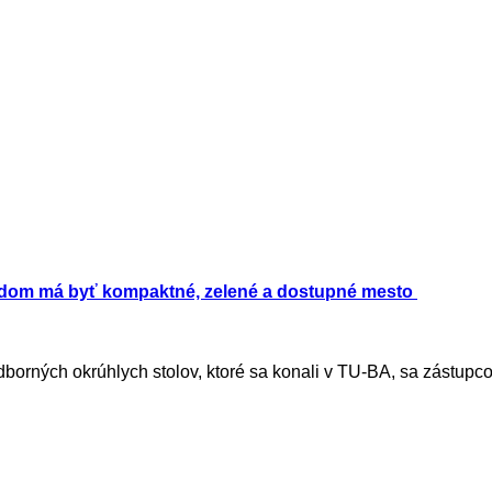
dom má byť kompaktné, zelené a dostupné mesto
dborných okrúhlych stolov, ktoré sa konali v TU-BA, sa zástupco