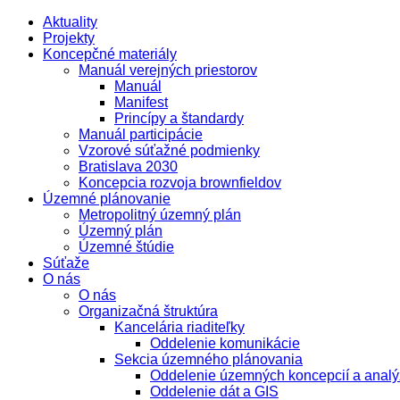
Aktuality
Projekty
Koncepčné materiály
Manuál verejných priestorov
Manuál
Manifest
Princípy a štandardy
Manuál participácie
Vzorové súťažné podmienky
Bratislava 2030
Koncepcia rozvoja brownfieldov
Územné plánovanie
Metropolitný územný plán
Územný plán
Územné štúdie
Súťaže
O nás
O nás
Organizačná štruktúra
Kancelária riaditeľky
Oddelenie komunikácie
Sekcia územného plánovania
Oddelenie územných koncepcií a analý
Oddelenie dát a GIS