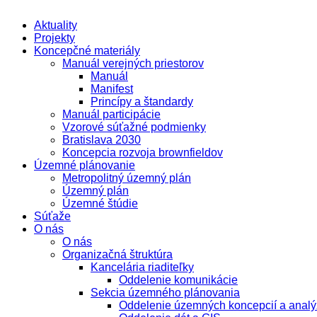
Aktuality
Projekty
Koncepčné materiály
Manuál verejných priestorov
Manuál
Manifest
Princípy a štandardy
Manuál participácie
Vzorové súťažné podmienky
Bratislava 2030
Koncepcia rozvoja brownfieldov
Územné plánovanie
Metropolitný územný plán
Územný plán
Územné štúdie
Súťaže
O nás
O nás
Organizačná štruktúra
Kancelária riaditeľky
Oddelenie komunikácie
Sekcia územného plánovania
Oddelenie územných koncepcií a analý