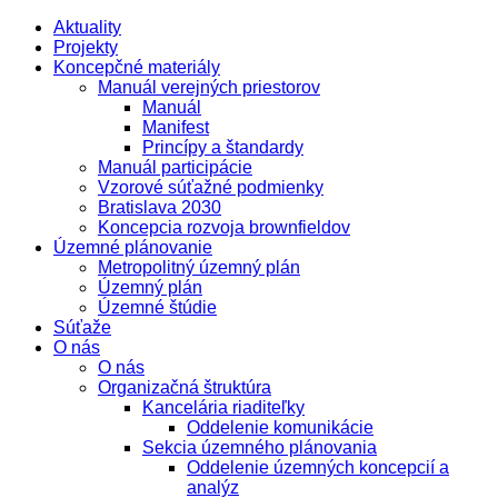
Aktuality
Projekty
Koncepčné materiály
Manuál verejných priestorov
Manuál
Manifest
Princípy a štandardy
Manuál participácie
Vzorové súťažné podmienky
Bratislava 2030
Koncepcia rozvoja brownfieldov
Územné plánovanie
Metropolitný územný plán
Územný plán
Územné štúdie
Súťaže
O nás
O nás
Organizačná štruktúra
Kancelária riaditeľky
Oddelenie komunikácie
Sekcia územného plánovania
Oddelenie územných koncepcií a
analýz