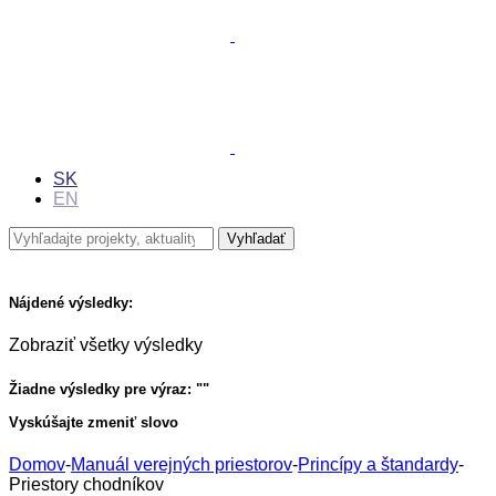
SK
EN
Nájdené výsledky:
Zobraziť všetky výsledky
Žiadne výsledky pre výraz: "
"
Vyskúšajte zmeniť slovo
Domov
-
Manuál verejných priestorov
-
Princípy a štandardy
-
Priestory chodníkov