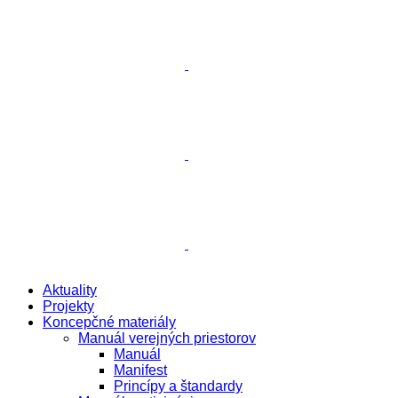
Aktuality
Projekty
Koncepčné materiály
Manuál verejných priestorov
Manuál
Manifest
Princípy a štandardy