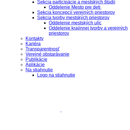
Sekcia participácie a mestských štúdií
Oddelenie Mesto pre deti
Sekcia koncepcií verejných priestorov
Sekcia tvorby mestských priestorov
Oddelenie mestských ulíc
Oddelenie krajinnej tvorby a verejných
priestorov
Kontakty
Kariéra
Transparentnosť
Verejné obstarávanie
Publikácie
Aplikácie
Na stiahnutie
Logo na stiahnutie