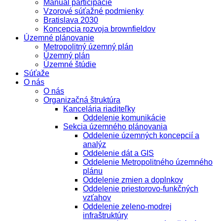
Manuál participácie
Vzorové súťažné podmienky
Bratislava 2030
Koncepcia rozvoja brownfieldov
Územné plánovanie
Metropolitný územný plán
Územný plán
Územné štúdie
Súťaže
O nás
O nás
Organizačná štruktúra
Kancelária riaditeľky
Oddelenie komunikácie
Sekcia územného plánovania
Oddelenie územných koncepcií a
analýz
Oddelenie dát a GIS
Oddelenie Metropolitného územného
plánu
Oddelenie zmien a doplnkov
Oddelenie priestorovo-funkčných
vzťahov
Oddelenie zeleno-modrej
infraštruktúry