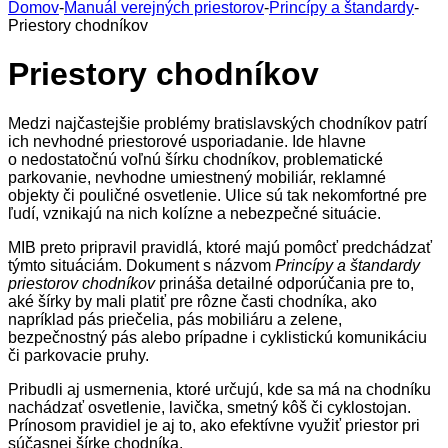
Domov
-
Manuál verejných priestorov
-
Princípy a štandardy
-
Priestory chodníkov
Priestory chodníkov
Medzi najčastejšie problémy bratislavských chodníkov patrí
ich nevhodné priestorové usporiadanie. Ide hlavne
o nedostatočnú voľnú šírku chodníkov, problematické
parkovanie, nevhodne umiestnený mobiliár, reklamné
objekty či pouličné osvetlenie. Ulice sú tak nekomfortné pre
ľudí, vznikajú na nich kolízne a nebezpečné situácie.
MIB preto pripravil pravidlá, ktoré majú pomôcť predchádzať
týmto situáciám. Dokument s názvom
Princípy a štandardy
priestorov chodníkov
prináša detailné odporúčania pre to,
aké šírky by mali platiť pre rôzne časti chodníka, ako
napríklad pás priečelia, pás mobiliáru a zelene,
bezpečnostný pás alebo prípadne i cyklistickú komunikáciu
či parkovacie pruhy.
Pribudli aj usmernenia, ktoré určujú, kde sa má na chodníku
nachádzať osvetlenie, lavička, smetný kôš či cyklostojan.
Prínosom pravidiel je aj to, ako efektívne využiť priestor pri
súčasnej šírke chodníka.