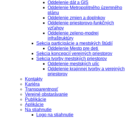
Oddelenie dát a GIS
Oddelenie Metropolitného územného
plánu
Oddelenie zmien a doplnkov
Oddelenie priestorovo-funkčných
vzťahov
Oddelenie zeleno-modrej
infraštruktúry
Sekcia participácie a mestských štúdií
Oddelenie Mesto pre deti
Sekcia koncepcií verejných priestorov
Sekcia tvorby mestských priestorov
Oddelenie mestských ulíc
Oddelenie krajinnej tvorby a verejných
priestorov
Kontakty
Kariéra
Transparentnosť
Verejné obstarávanie
Publikácie
Aplikácie
Na stiahnutie
Logo na stiahnutie