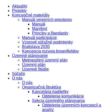
Aktuality
Projekty
Koncepčné materiály
Manuál verejných priestorov
Manuál
Manifest
Princípy a štandardy
Manuál participácie
Vzorové súťažné podmienky
Bratislava 2030
Koncepcia rozvoja brownfieldov
Územné plánovanie
Metropolitný územný plán
Územný plán
Územné štúdie
Súťaže
O nás
O nás
Organizačná štruktúra
Kancelária riaditeľky
Oddelenie komunikácie
Sekcia územného plánovania
Oddelenie územných koncepcií a
analýz