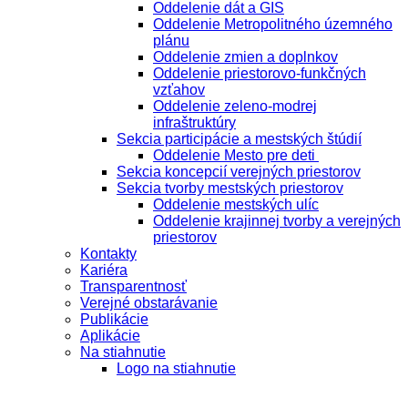
Oddelenie dát a GIS
Oddelenie Metropolitného územného
plánu
Oddelenie zmien a doplnkov
Oddelenie priestorovo-funkčných
vzťahov
Oddelenie zeleno-modrej
infraštruktúry
Sekcia participácie a mestských štúdií
Oddelenie Mesto pre deti
Sekcia koncepcií verejných priestorov
Sekcia tvorby mestských priestorov
Oddelenie mestských ulíc
Oddelenie krajinnej tvorby a verejných
priestorov
Kontakty
Kariéra
Transparentnosť
Verejné obstarávanie
Publikácie
Aplikácie
Na stiahnutie
Logo na stiahnutie