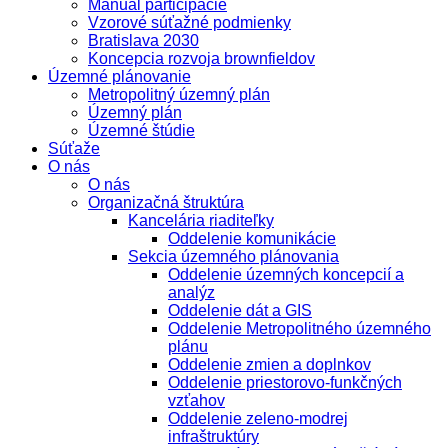
Manuál participácie
Vzorové súťažné podmienky
Bratislava 2030
Koncepcia rozvoja brownfieldov
Územné plánovanie
Metropolitný územný plán
Územný plán
Územné štúdie
Súťaže
O nás
O nás
Organizačná štruktúra
Kancelária riaditeľky
Oddelenie komunikácie
Sekcia územného plánovania
Oddelenie územných koncepcií a
analýz
Oddelenie dát a GIS
Oddelenie Metropolitného územného
plánu
Oddelenie zmien a doplnkov
Oddelenie priestorovo-funkčných
vzťahov
Oddelenie zeleno-modrej
infraštruktúry