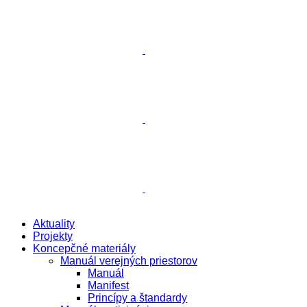
Aktuality
Projekty
Koncepčné materiály
Manuál verejných priestorov
Manuál
Manifest
Princípy a štandardy