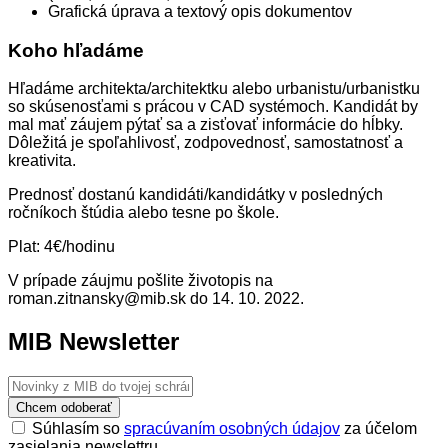
Grafická úprava a textový opis dokumentov
Koho hľadáme
Hľadáme architekta/architektku alebo urbanistu/urbanistku
so skúsenosťami s prácou v CAD systémoch. Kandidát by
mal mať záujem pýtať sa a zisťovať informácie do hĺbky.
Dôležitá je spoľahlivosť, zodpovednosť, samostatnosť a
kreativita.
Prednosť dostanú kandidáti/kandidátky v posledných
ročníkoch štúdia alebo tesne po škole.
Plat: 4€/hodinu
V prípade záujmu pošlite životopis na
roman.zitnansky@mib.sk do 14. 10. 2022.
MIB Newsletter
Chcem odoberať
Súhlasím so
spracúvaním osobných údajov
za účelom
zasielania newslettru