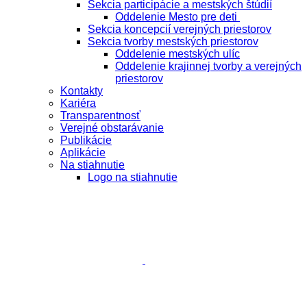
Sekcia participácie a mestských štúdií
Oddelenie Mesto pre deti
Sekcia koncepcií verejných priestorov
Sekcia tvorby mestských priestorov
Oddelenie mestských ulíc
Oddelenie krajinnej tvorby a verejných
priestorov
Kontakty
Kariéra
Transparentnosť
Verejné obstarávanie
Publikácie
Aplikácie
Na stiahnutie
Logo na stiahnutie