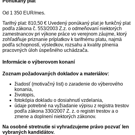
Ponúkaný plat
Od 1 350 EUR/mes.
Tarifný plat: 810,50 € Uvedený ponúkaný plat je funkčný plat
podľa zákona č. 553/2003 Z.z. o odmeňovaní niektorých
zamestnancov pri výkone práce vo verejnom záujme, ktorý
zohľadňuje priznanie príplatkov k tarifnému platu, najmä
podľa schopností, výsledkov, rozsahu a kvality plnenia
pracovných úloh úspešného uchádzača.
Informácie o výberovom konaní
Zoznam požadovaných dokladov a materiálov:
žiadosť (motivačný list) o zaradenie do výberového
konania,
životopis,
fotokópia dokladu o dosiahnutí vzdelania,
údaje potrebné na vyžiadanie výpisu z registra trestov
podľa zákona 330/2007 Z. z. o registri trestov a o
zmene a doplnení niektorých zákonov.
Na osobné stretnutie si vyhradzujeme právo pozvať len
vybraných kandidátov.