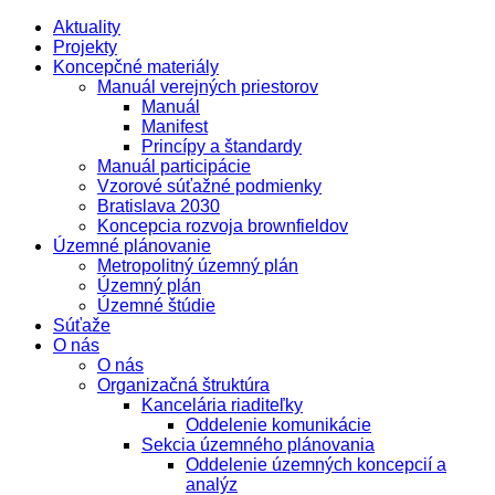
Aktuality
Projekty
Koncepčné materiály
Manuál verejných priestorov
Manuál
Manifest
Princípy a štandardy
Manuál participácie
Vzorové súťažné podmienky
Bratislava 2030
Koncepcia rozvoja brownfieldov
Územné plánovanie
Metropolitný územný plán
Územný plán
Územné štúdie
Súťaže
O nás
O nás
Organizačná štruktúra
Kancelária riaditeľky
Oddelenie komunikácie
Sekcia územného plánovania
Oddelenie územných koncepcií a
analýz