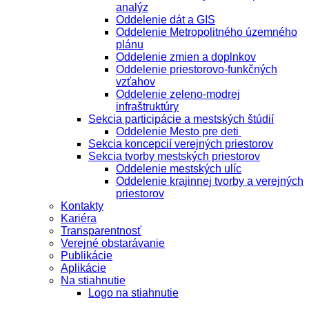
analýz
Oddelenie dát a GIS
Oddelenie Metropolitného územného
plánu
Oddelenie zmien a doplnkov
Oddelenie priestorovo-funkčných
vzťahov
Oddelenie zeleno-modrej
infraštruktúry
Sekcia participácie a mestských štúdií
Oddelenie Mesto pre deti
Sekcia koncepcií verejných priestorov
Sekcia tvorby mestských priestorov
Oddelenie mestských ulíc
Oddelenie krajinnej tvorby a verejných
priestorov
Kontakty
Kariéra
Transparentnosť
Verejné obstarávanie
Publikácie
Aplikácie
Na stiahnutie
Logo na stiahnutie