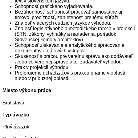
text v slovenskom jazyku.
Schopnosť grafického vyjadrovania.
Bezúhonnosť, schopnosť pracovať samostatne aj
tímovo, precíznosť, zanietenosť pre tému súťaží.
Znalosť viacerých cudzích jazykov výhodou.
Znalosť legislatívneho a metodického rámca v projekcii
(STN, zákony, vyhlášky a nariadenia, poriadok
Slovenskej komory architektov).
Schopnosť získavania a analytického spracovania
dokumentov a dátových vstupov.
Skúsenosť s prácou pre verejnú správu ako dodávateľ
alebo vo verejnej správe ako zadávateľ výhodou.
Prax v projekcii výhodou.
Preferujeme uchádzačov s praxou priamo v oblasti
alebo v príbuznej oblasti.
Miesto výkonu práce
Bratislava
Typ úväzku
Plný úväzok