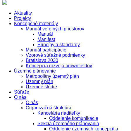
Aktuality
Projekty
Koncepčné materiály
Manuál verejných priestorov
Manuál
Manifest
Princípy a štandardy
Manuál participácie
Vzorové súťažné podmienky
Bratislava 2030
Koncepcia rozvoja brownfieldov
Územné plánovanie
Metropolitný územný plán
Územný plán
Územné štúdie
Súťaže
O nás
O nás
Organizačná štruktúra
Kancelária riaditeľky
Oddelenie komunikácie
Sekcia územného plánovania
Oddelenie územných koncepcií a