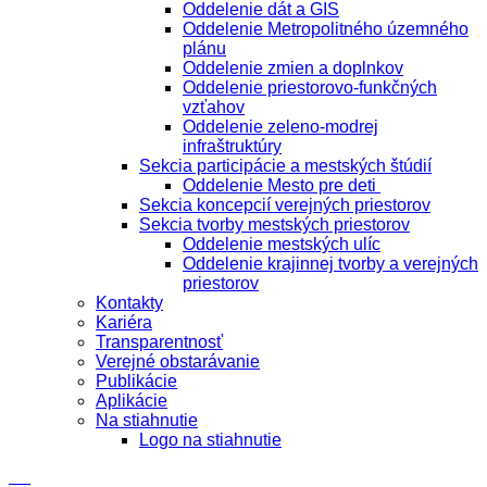
Oddelenie dát a GIS
Oddelenie Metropolitného územného
plánu
Oddelenie zmien a doplnkov
Oddelenie priestorovo-funkčných
vzťahov
Oddelenie zeleno-modrej
infraštruktúry
Sekcia participácie a mestských štúdií
Oddelenie Mesto pre deti
Sekcia koncepcií verejných priestorov
Sekcia tvorby mestských priestorov
Oddelenie mestských ulíc
Oddelenie krajinnej tvorby a verejných
priestorov
Kontakty
Kariéra
Transparentnosť
Verejné obstarávanie
Publikácie
Aplikácie
Na stiahnutie
Logo na stiahnutie