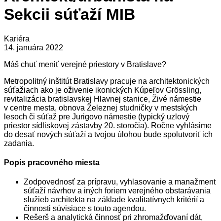
Sekcii súťaží MIB
Kariéra
14. januára 2022
Máš chuť meniť verejné priestory v Bratislave?
Metropolitný inštitút Bratislavy pracuje na architektonických
súťažiach ako je oživenie ikonických Kúpeľov Grössling,
revitalizácia bratislavskej Hlavnej stanice, Živé námestie
v centre mesta, obnova Železnej studničky v mestských
lesoch či súťaž pre Jurigovo námestie (typický uzlový
priestor sídliskovej zástavby 20. storočia). Ročne vyhlásime
do desať nových súťaží a tvojou úlohou bude spolutvoriť ich
zadania.
Popis pracovného miesta
Zodpovednosť za prípravu, vyhlasovanie a manažment
súťaží návrhov a iných foriem verejného obstarávania
služieb architekta na základe kvalitatívnych kritérií a
činnosti súvisiace s touto agendou.
Rešerš a analytická činnosť pri zhromažďovaní dát,