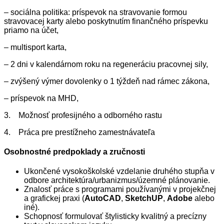
– sociálna politika: príspevok na stravovanie formou
stravovacej karty alebo poskytnutím finančného príspevku
priamo na účet,
– multisport karta,
– 2 dni v kalendárnom roku na regeneráciu pracovnej sily,
– zvýšený výmer dovolenky o 1 týždeň nad rámec zákona,
– príspevok na MHD,
3. Možnosť profesijného a odborného rastu
4. Práca pre prestížneho zamestnávateľa
Osobnostné predpoklady a zručnosti
Ukončené vysokoškolské vzdelanie druhého stupňa v
odbore architektúra/urbanizmus/územné plánovanie.
Znalosť práce s programami používanými v projekčnej
a grafickej praxi (
AutoCAD
,
SketchUP
,
Adobe
alebo
iné).
Schopnosť formulovať štylisticky kvalitný a precízny