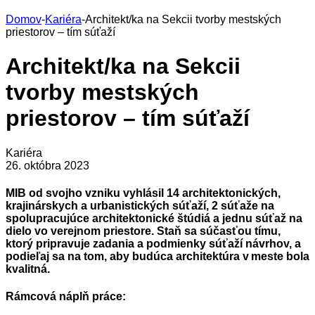
Domov
-
Kariéra
-
Architekt/ka na Sekcii tvorby mestských
priestorov – tím súťaží
Architekt/ka na Sekcii
tvorby mestských
priestorov – tím súťaží
Kariéra
26. októbra 2023
MIB od svojho vzniku vyhlásil 14 architektonických,
krajinárskych a urbanistických súťaží, 2 súťaže na
spolupracujúce architektonické štúdiá a jednu súťaž na
dielo vo verejnom priestore. Staň sa súčasťou tímu,
ktorý pripravuje zadania a podmienky súťaží návrhov, a
podieľaj sa na tom, aby budúca architektúra v meste bola
kvalitná.
Rámcová náplň práce: