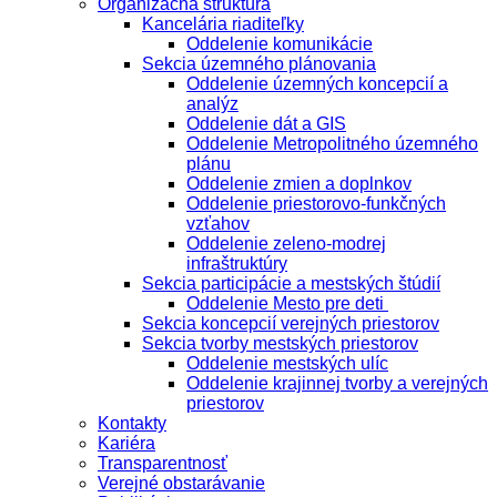
Organizačná štruktúra
Kancelária riaditeľky
Oddelenie komunikácie
Sekcia územného plánovania
Oddelenie územných koncepcií a
analýz
Oddelenie dát a GIS
Oddelenie Metropolitného územného
plánu
Oddelenie zmien a doplnkov
Oddelenie priestorovo-funkčných
vzťahov
Oddelenie zeleno-modrej
infraštruktúry
Sekcia participácie a mestských štúdií
Oddelenie Mesto pre deti
Sekcia koncepcií verejných priestorov
Sekcia tvorby mestských priestorov
Oddelenie mestských ulíc
Oddelenie krajinnej tvorby a verejných
priestorov
Kontakty
Kariéra
Transparentnosť
Verejné obstarávanie