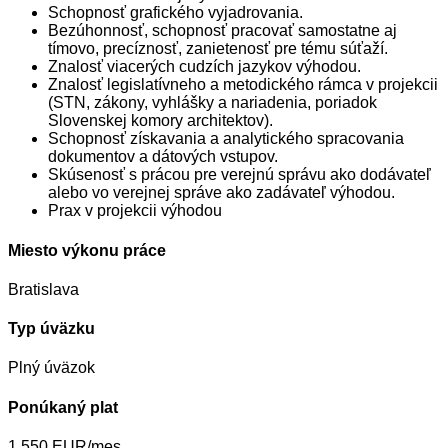
Schopnosť grafického vyjadrovania.
Bezúhonnosť, schopnosť pracovať samostatne aj
tímovo, precíznosť, zanietenosť pre tému súťaží.
Znalosť viacerých cudzích jazykov výhodou.
Znalosť legislatívneho a metodického rámca v projekcii
(STN, zákony, vyhlášky a nariadenia, poriadok
Slovenskej komory architektov).
Schopnosť získavania a analytického spracovania
dokumentov a dátových vstupov.
Skúsenosť s prácou pre verejnú správu ako dodávateľ
alebo vo verejnej správe ako zadávateľ výhodou.
Prax v projekcii výhodou
Miesto výkonu práce
Bratislava
Typ úväzku
Plný úväzok
Ponúkaný plat
1 550 EUR/mes.