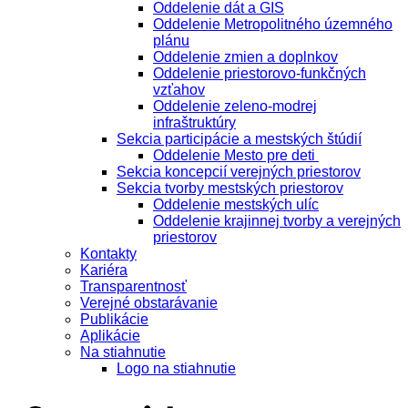
Oddelenie dát a GIS
Oddelenie Metropolitného územného
plánu
Oddelenie zmien a doplnkov
Oddelenie priestorovo-funkčných
vzťahov
Oddelenie zeleno-modrej
infraštruktúry
Sekcia participácie a mestských štúdií
Oddelenie Mesto pre deti
Sekcia koncepcií verejných priestorov
Sekcia tvorby mestských priestorov
Oddelenie mestských ulíc
Oddelenie krajinnej tvorby a verejných
priestorov
Kontakty
Kariéra
Transparentnosť
Verejné obstarávanie
Publikácie
Aplikácie
Na stiahnutie
Logo na stiahnutie