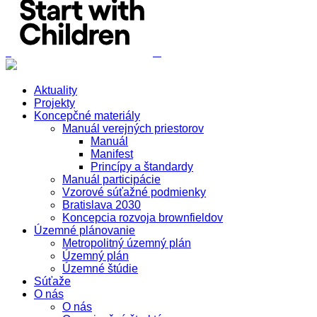
Aktuality
Projekty
Koncepčné materiály
Manuál verejných priestorov
Manuál
Manifest
Princípy a štandardy
Manuál participácie
Vzorové súťažné podmienky
Bratislava 2030
Koncepcia rozvoja brownfieldov
Územné plánovanie
Metropolitný územný plán
Územný plán
Územné štúdie
Súťaže
O nás
O nás