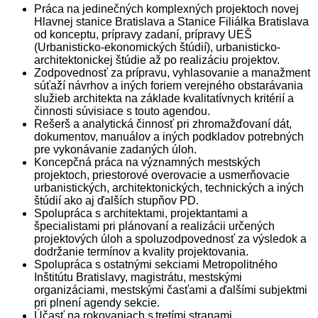
Práca na jedinečných komplexných projektoch novej
Hlavnej stanice Bratislava a Stanice Filiálka Bratislava
od konceptu, prípravy zadaní, prípravy UEŠ
(Urbanisticko-ekonomických štúdií), urbanisticko-
architektonickej štúdie až po realizáciu projektov.
Zodpovednosť za prípravu, vyhlasovanie a manažment
súťaží návrhov a iných foriem verejného obstarávania
služieb architekta na základe kvalitatívnych kritérií a
činnosti súvisiace s touto agendou.
Rešerš a analytická činnosť pri zhromažďovaní dát,
dokumentov, manuálov a iných podkladov potrebných
pre vykonávanie zadaných úloh.
Koncepčná práca na významných mestských
projektoch, priestorové overovacie a usmerňovacie
urbanistických, architektonických, technických a iných
štúdií ako aj ďalších stupňov PD.
Spolupráca s architektami, projektantami a
špecialistami pri plánovaní a realizácii určených
projektových úloh a spoluzodpovednosť za výsledok a
dodržanie termínov a kvality projektovania.
Spolupráca s ostatnými sekciami Metropolitného
Inštitútu Bratislavy, magistrátu, mestskými
organizáciami, mestskými časťami a ďalšími subjektmi
pri plnení agendy sekcie.
Účasť na rokovaniach s tretími stranami.