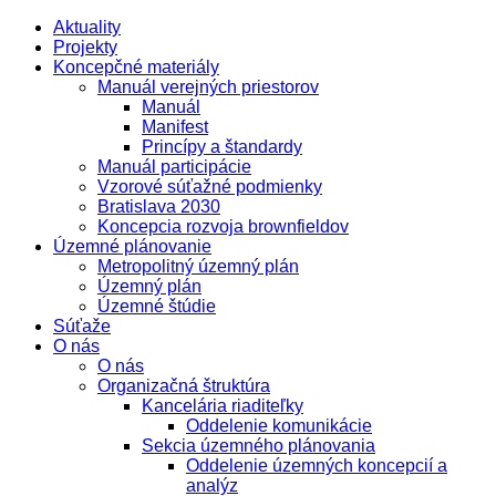
Aktuality
Projekty
Koncepčné materiály
Manuál verejných priestorov
Manuál
Manifest
Princípy a štandardy
Manuál participácie
Vzorové súťažné podmienky
Bratislava 2030
Koncepcia rozvoja brownfieldov
Územné plánovanie
Metropolitný územný plán
Územný plán
Územné štúdie
Súťaže
O nás
O nás
Organizačná štruktúra
Kancelária riaditeľky
Oddelenie komunikácie
Sekcia územného plánovania
Oddelenie územných koncepcií a
analýz